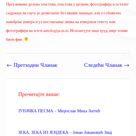
Преузимање делова текстова, текстова у целини, фотографија и осталог
садржаја на сајту је дозвољено без икакве накнаде, али уз обавезно
навођење извора и уз постављање линка ка изворном тексту или
фотографији на www.antologija.in.rs. Испоштујте наш труд, није тешко
бити фин.
←
Претходни Чланак
Следећи Чланак
→
Прочитајте више:
ЈУНАЧКА ПЕСМА – Мирослав Мика Антић
ЗЕКА, ЗЕКА ИЗ ЈЕНДЕКА – Јован Јовановић Змај