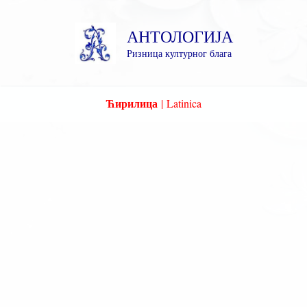
Пређи
на
АНТОЛОГИЈА
садржај
Ризница културног блага
Ћирилица
|
Latinica