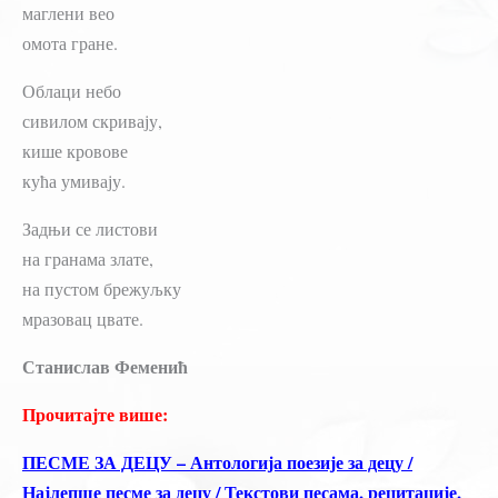
маглени вео
омота гране.
Облаци небо
сивилом скривају,
кише кровове
кућа умивају.
Задњи се листови
на гранама злате,
на пустом брежуљку
мразовац цвате.
Станислав Феменић
Прочитајте више:
ПЕСМЕ ЗА ДЕЦУ – Антологија поезије за децу /
Најлепше песме за децу / Текстови песама, рецитације,