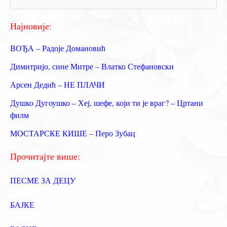
р
е
Најновије:
т
ВОЂА – Радоје Домановић
р
Димитријо, сине Митре – Влатко Стефановски
а
Арсен Дедић – НЕ ПЛАЧИ
г
Душко Дугоушко – Хеј, шефе, који ти је враг? – Цртани
а
филм
з
МОСТАРСКЕ КИШЕ – Перо Зубац
а
:
Прочитајте више:
ПЕСМЕ ЗА ДЕЦУ
БАЈКЕ