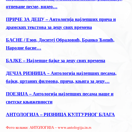
отпеване песме, видео…
ПРИЧЕ ЗА ДЕЦУ – Антологија најлепших прича и
драмских текстова за децу свих времена
БАСНЕ / Езоп, Доситеј Обрадовић, Бранко Ћопић,
Народне басне…
БАЈКЕ – Најлепше бајке за децу свих времена
ДЕЧЈА РИЗНИЦА ~ Антологија најлепших песама,
бајки, цртаних филмова, прича, књига за децу…
ПОЕЗИЈА – Антологија најлепших песама наше и
светске књижевности
АНТОЛОГИЈА – РИЗНИЦА КУЛТУРНОГ БЛАГА
Фото колажи: АНТОЛОГИЈА – www.antologija.in.rs