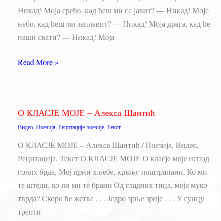
Никад! Моја срећо, кад ћеш ми се јавит? — Никад! Моје
небо, кад ћеш ми заплавит? — Никад! Моја драга, кад ће
наши свати? — Никад! Моја
МОЈА
Read More »
НОЋИ
–
Алекса
О КЛАСЈЕ МОЈЕ – Алекса Шантић
Шантић
Видео
,
Поезија
,
Рецитације поезије
,
Текст
О КЛАСЈЕ МОЈЕ – Алекса Шантић / Поезија, Видео,
Рецитација, Текст О КЛАСЈЕ МОЈЕ О класје моје испод
голих брда, Мој црни хљебе, крвљу поштрапани, Ко ми
те штеди, ко ли ми те брани Од гладних тица, моја муко
тврда? Скоро ће жетва . . . Једро зрње зрије . . . У сунцу
трепти