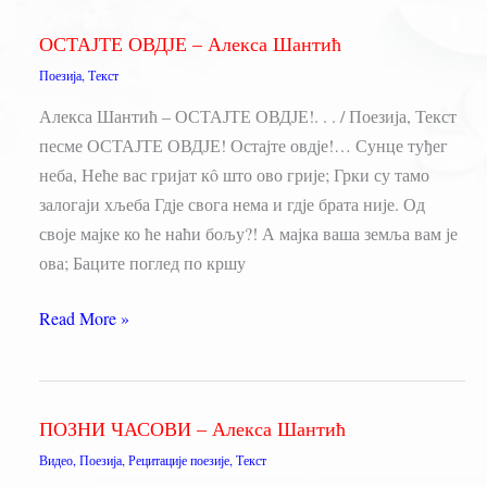
Алекса
ОСТАЈТЕ ОВДЈЕ – Алекса Шантић
Шантић
Поезија
,
Текст
Алекса Шантић – ОСТАЈТЕ ОВДЈЕ!. . . / Поезија, Текст
песме ОСТАЈТЕ ОВДЈЕ! Остајте овдје!… Сунце туђег
неба, Неће вас гријат кô што ово грије; Грки су тамо
залогаји хљеба Гдје свога нема и гдје брата није. Од
своје мајке ко ће наћи бољу?! А мајка ваша земља вам је
ова; Баците поглед по кршу
ОСТАЈТЕ
Read More »
ОВДЈЕ
–
Алекса
ПОЗНИ ЧАСОВИ – Алекса Шантић
Шантић
Видео
,
Поезија
,
Рецитације поезије
,
Текст