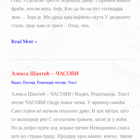
фркће, ногом копа, бије, Као да би на пут господара
звао… Зора је. Ми дјеца крај мајчина скута У дворишту
стали, срце нам се тресе – Отац, ево,
Алекса
Read More »
Шантић
–
МОЈ
Алекса Шантић – ЧАСОВИ
ОТАЦ
Видео
,
Поезија
,
Рецитације поезије
,
Текст
Алекса Шантић – ЧАСОВИ / Видео, Рецитација, Текст
песме ЧАСОВИ Овдје никог нема. У мрачној самоћи
Сам стојим кô муњом опаљено дрво; И хук вјетра, што
се малоприје рвô С огољелим грањем, заспô је у ноћи.
Но ја добро чујем ход, кораке вјечне Невидовних снага
што кô стража бдију, Продиру кроз камен, земљу, тмине