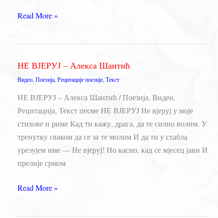
О
Read More »
КЛАСЈЕ
МОЈЕ
–
НЕ ВЈЕРУЈ – Алекса Шантић
Алекса
Видео
,
Поезија
,
Рецитације поезије
,
Текст
Шантић
НЕ ВЈЕРУЈ – Алекса Шантић / Поезија, Видео,
Рецитација, Текст песме НЕ ВЈЕРУЈ Не вјеруј у моје
стихове и риме Кад ти кажу, драга, да те силно волим, У
тренутку сваком да се за те молим И да ти у стабла
урезујем име — Не вјеруј! Но касно, кад се мјесец јави И
прелије срмом
НЕ
Read More »
ВЈЕРУЈ
–