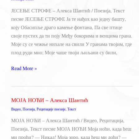
ЈЕСЕЊЕ СТРОФЕ – Алекса Шантић / Поезија, Текст
песме ЈЕСЕЊЕ СТРОФЕ Ја те нађох као једну башту,
коју Обасипље драго камење фонтана, Па све птице
своје пустих да ти поју Међу бокорима и венцима грана.
Моје су се чежње нихале на свили У гранама твојим, где
плод руди мио; Моје чаше твоји љиљани су били,
ЈЕСЕЊЕ
Read More »
СТРОФЕ
–
Алекса
МОЈА НОЋИ – Алекса Шантић
Шантић
Видео
,
Поезија
,
Рецитације поезије
,
Текст
МОЈА НОЋИ – Алекса Шантић / Видео, Рецитација,
Поезија, Текст песме МОЈА НОЋИ Моја ноћи, када ћеш
ми проћи? — Никад! Моја зоро, када ћеш ми доћи? —