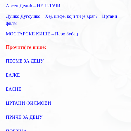
Арсен Дедић – НЕ ПЛАЧИ
г
Душко Дугоушко – Хеј, шефе, који ти је враг? – Цртани
а
филм
з
МОСТАРСКЕ КИШЕ – Перо Зубац
а
:
Прочитајте више:
ПЕСМЕ ЗА ДЕЦУ
БАЈКЕ
БАСНЕ
ЦРТАНИ ФИЛМОВИ
ПРИЧЕ ЗА ДЕЦУ
ПОЕЗИЈА