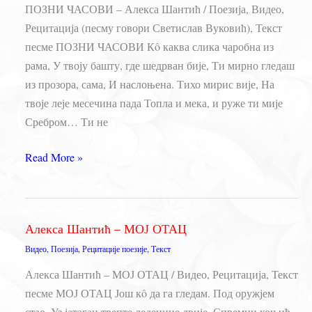
ПОЗНИ ЧАСОВИ – Алекса Шантић / Поезија, Видео,
Рецитација (песму говори Светислав Вуковић), Текст
песме ПОЗНИ ЧАСОВИ Кô каква слика чаробна из
рама, У твоју башту, где шедрван бије, Ти мирно гледаш
из прозора, сама, И наслоњена. Тихо мирис вије, На
твоје леје месечина пада Топла и мека, и руже ти мије
Сребром… Ти не
ПОЗНИ
Read More »
ЧАСОВИ
–
Алекса
Алекса Шантић – МОЈ ОТАЦ
Шантић
Видео
,
Поезија
,
Рецитације поезије
,
Текст
Алекса Шантић – МОЈ ОТАЦ / Видео, Рецитација, Текст
песме МОЈ ОТАЦ Још кô да га гледам. Под оружјем
стао, Уз јатаган трепте леденице двије. Спремни коњић