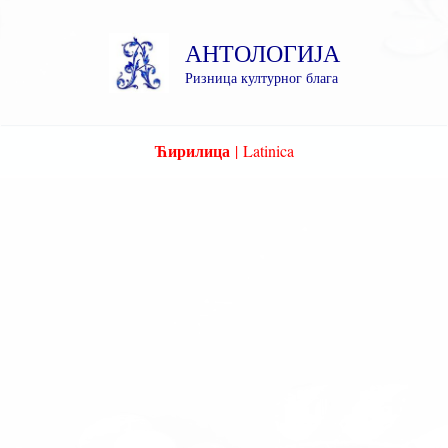
Пређи
на
АНТОЛОГИЈА
садржај
Ризница културног блага
Ћирилица
|
Latinica