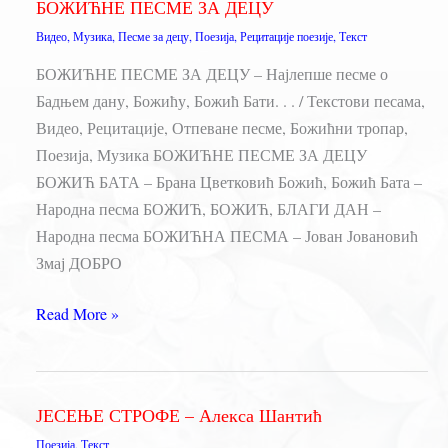
БОЖИЋНЕ ПЕСМЕ ЗА ДЕЦУ
Алекса
Видео
,
Музика
,
Песме за децу
,
Поезија
,
Рецитације поезије
,
Текст
Шантић
БОЖИЋНЕ ПЕСМЕ ЗА ДЕЦУ – Најлепше песме о
Бадњем дану, Божићу, Божић Бати. . . / Текстови песама,
Видео, Рецитације, Отпеване песме, Божићни тропар,
Поезија, Музика БОЖИЋНЕ ПЕСМЕ ЗА ДЕЦУ
БОЖИЋ БАТА – Брана Цветковић Божић, Божић Бата –
Народна песма БОЖИЋ, БОЖИЋ, БЛАГИ ДАН –
Народна песма БОЖИЋНА ПЕСМА – Јован Јовановић
Змај ДОБРО
БОЖИЋНЕ
Read More »
ПЕСМЕ
ЗА
ДЕЦУ
ЈЕСЕЊЕ СТРОФЕ – Алекса Шантић
Поезија
,
Текст