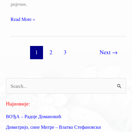
ријечне,
Алекса
Read More »
Шантић
–
ЧАСОВИ
1
2
3
Next
→
П
р
е
Најновије:
т
ВОЂА – Радоје Домановић
р
Димитријо, сине Митре – Влатко Стефановски
а