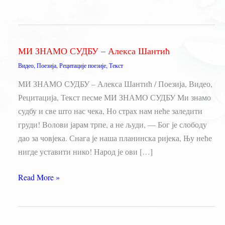
МИ ЗНАМО СУДБУ – Алекса Шантић
Видео
,
Поезија
,
Рецитације поезије
,
Текст
МИ ЗНАМО СУДБУ – Алекса Шантић / Поезија, Видео,
Рецитација, Текст песме МИ ЗНАМО СУДБУ Ми знамо
судбу и све што нас чека, Но страх нам неће заледити
груди! Волови јарам трпе, а не људи, — Бог је слободу
дао за човјека. Снага је наша планинска ријека, Њу неће
нигде уставити нико! Народ је ови […]
МИ
Read More »
ЗНАМО
СУДБУ
–