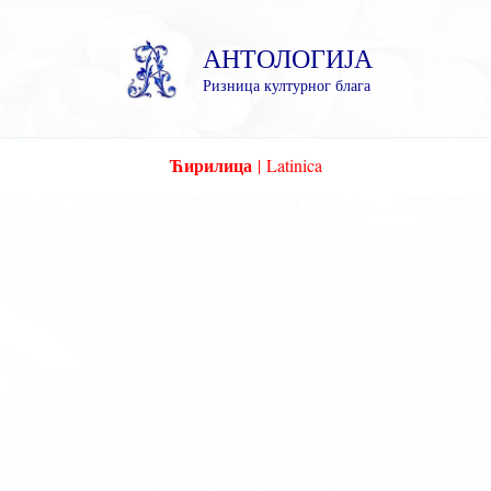
Пређи
на
АНТОЛОГИЈА
садржај
Ризница културног блага
Ћирилица
|
Latinica