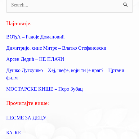
П
р
е
Најновије:
т
ВОЂА – Радоје Домановић
р
Димитријо, сине Митре – Влатко Стефановски
а
Арсен Дедић – НЕ ПЛАЧИ
г
Душко Дугоушко – Хеј, шефе, који ти је враг? – Цртани
а
филм
з
МОСТАРСКЕ КИШЕ – Перо Зубац
а
:
Прочитајте више:
ПЕСМЕ ЗА ДЕЦУ
БАЈКЕ