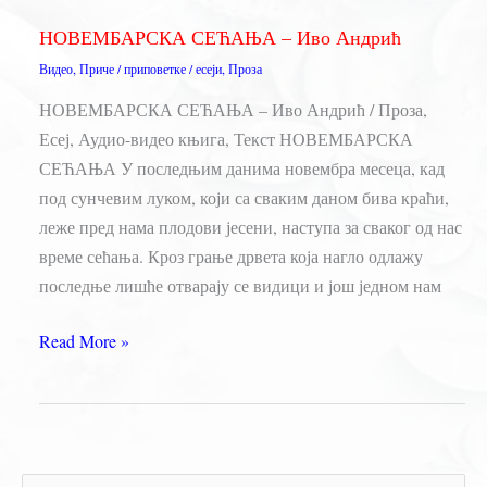
Андрић
НОВЕМБАРСКА СЕЋАЊА – Иво Андрић
Видео
,
Приче / приповетке / есеји
,
Проза
НОВЕМБАРСКА СЕЋАЊА – Иво Андрић / Проза,
Есеј, Аудио-видео књига, Текст НОВЕМБАРСКА
СЕЋАЊА У последњим данима новембра месеца, кад
под сунчевим луком, који са сваким даном бива краћи,
леже пред нама плодови јесени, наступа за сваког од нас
време сећања. Кроз грање дрвета која нагло одлажу
последње лишће отварају се видици и још једном нам
НОВЕМБАРСКА
Read More »
СЕЋАЊА
–
Иво
Андрић