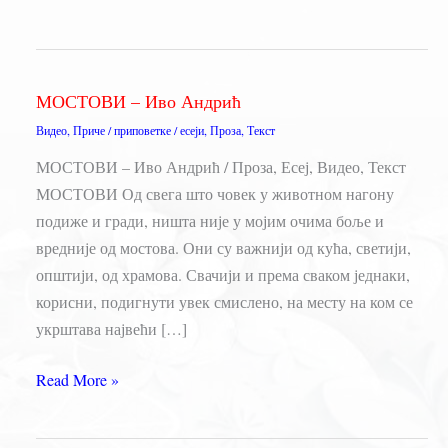
МОСТОВИ – Иво Андрић
Видео
,
Приче / приповетке / есеји
,
Проза
,
Текст
МОСТОВИ – Иво Андрић / Проза, Есеј, Видео, Текст
МОСТОВИ Од свега што човек у животном нагону
подиже и гради, ништа није у мојим очима боље и
вредније од мостова. Они су важнији од кућа, светији,
општији, од храмова. Свачији и према сваком једнаки,
корисни, подигнути увек смислено, на месту на ком се
укрштава највећи […]
МОСТОВИ
Read More »
–
Иво