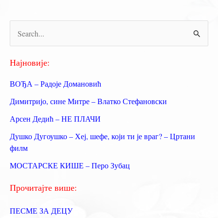
П
р
е
Најновије:
т
ВОЂА – Радоје Домановић
р
Димитријо, сине Митре – Влатко Стефановски
а
Арсен Дедић – НЕ ПЛАЧИ
г
Душко Дугоушко – Хеј, шефе, који ти је враг? – Цртани
а
филм
з
МОСТАРСКЕ КИШЕ – Перо Зубац
а
:
Прочитајте више:
ПЕСМЕ ЗА ДЕЦУ