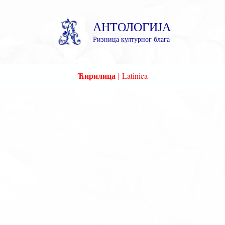
Пређи
на
АНТОЛОГИЈА
садржај
Ризница културног блага
Ћирилица
|
Latinica