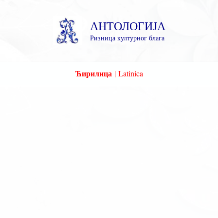
Пређи
на
АНТОЛОГИЈА
садржај
Ризница културног блага
Ћирилица
|
Latinica