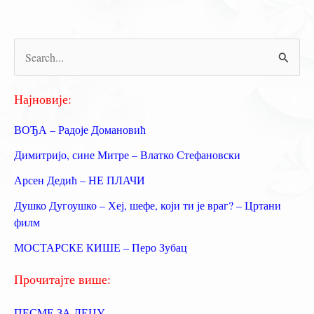
Кавафи
П
р
е
Најновије:
т
ВОЂА – Радоје Домановић
р
Димитријо, сине Митре – Влатко Стефановски
а
Арсен Дедић – НЕ ПЛАЧИ
г
Душко Дугоушко – Хеј, шефе, који ти је враг? – Цртани
а
филм
з
МОСТАРСКЕ КИШЕ – Перо Зубац
а
:
Прочитајте више:
ПЕСМЕ ЗА ДЕЦУ