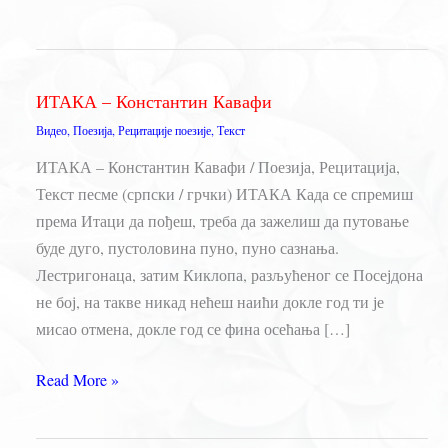
ИТАКА – Константин Кавафи
Видео
,
Поезија
,
Рецитације поезије
,
Текст
ИТАКА – Константин Кавафи / Поезија, Рецитација,
Текст песме (српски / грчки) ИТАКА Када се спремиш
према Итаци да пођеш, треба да зажелиш да путовање
буде дуго, пустоловина пуно, пуно сазнања.
Лестригонаца, затим Киклопа, разљућеног се Посејдона
не бој, на такве никад нећеш наићи докле год ти је
мисао отмена, докле год се фина осећања […]
ИТАКА
Read More »
–
Константин