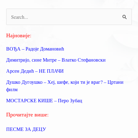
и
Краљ
П
Чачка
р
е
Најновије:
т
ВОЂА – Радоје Домановић
р
Димитријо, сине Митре – Влатко Стефановски
а
Арсен Дедић – НЕ ПЛАЧИ
г
Душко Дугоушко – Хеј, шефе, који ти је враг? – Цртани
а
филм
з
МОСТАРСКЕ КИШЕ – Перо Зубац
а
:
Прочитајте више:
ПЕСМЕ ЗА ДЕЦУ