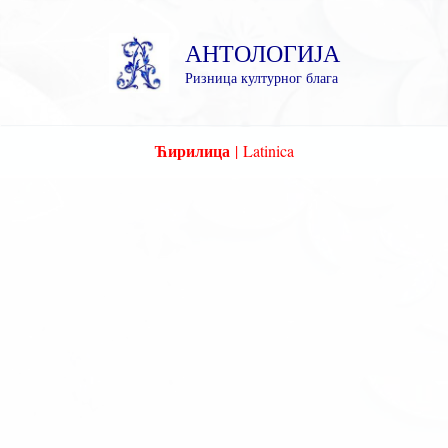
Пређи
на
АНТОЛОГИЈА
садржај
Ризница културног блага
Ћирилица
|
Latinica