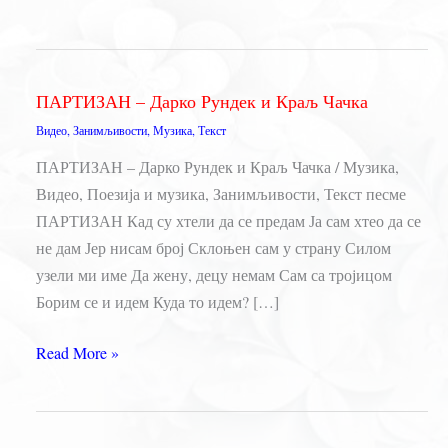
ПАРТИЗАН – Дарко Рундек и Краљ Чачка
Видео
,
Занимљивости
,
Музика
,
Текст
ПАРТИЗАН – Дарко Рундек и Краљ Чачка / Музика,
Видео, Поезија и музика, Занимљивости, Текст песме
ПАРТИЗАН Кад су хтели да се предам Ја сам хтео да се
не дам Јер нисам број Склоњен сам у страну Силом
узели ми име Да жену, децу немам Сам са тројицом
Борим се и идем Куда то идем? […]
ПАРТИЗАН
Read More »
–
Дарко
Рундек