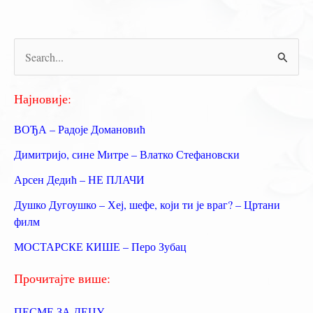
О
МАЈЦИ
П
р
е
Најновије:
т
ВОЂА – Радоје Домановић
р
Димитријо, сине Митре – Влатко Стефановски
а
Арсен Дедић – НЕ ПЛАЧИ
г
Душко Дугоушко – Хеј, шефе, који ти је враг? – Цртани
а
филм
з
МОСТАРСКЕ КИШЕ – Перо Зубац
а
:
Прочитајте више:
ПЕСМЕ ЗА ДЕЦУ