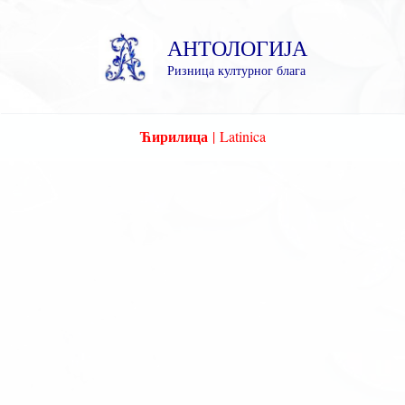
Пређи
на
АНТОЛОГИЈА
садржај
Ризница културног блага
Ћирилица
|
Latinica