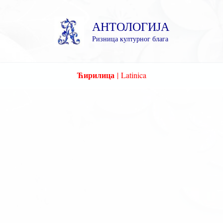
Пређи
на
АНТОЛОГИЈА
садржај
Ризница културног блага
Ћирилица
|
Latinica