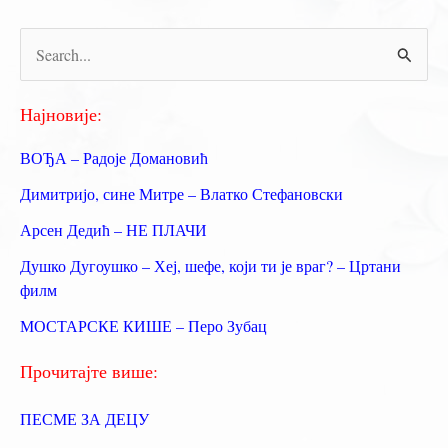
П
р
е
Најновије:
т
ВОЂА – Радоје Домановић
р
Димитријо, сине Митре – Влатко Стефановски
а
Арсен Дедић – НЕ ПЛАЧИ
г
Душко Дугоушко – Хеј, шефе, који ти је враг? – Цртани
а
филм
з
МОСТАРСКЕ КИШЕ – Перо Зубац
а
:
Прочитајте више:
ПЕСМЕ ЗА ДЕЦУ