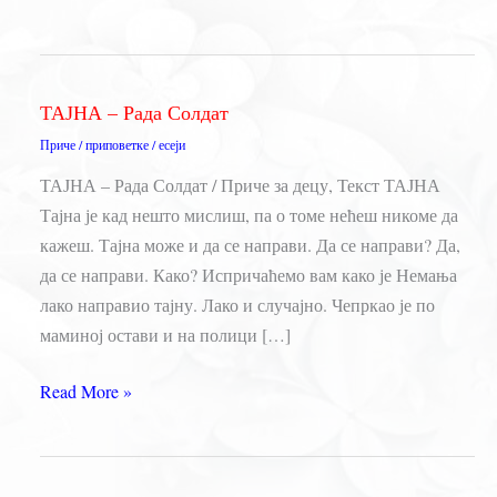
ТАЈНА – Рада Солдат
Приче / приповетке / есеји
ТАЈНА – Рада Солдат / Приче за децу, Текст ТАЈНА
Тајна је кад нешто мислиш, па о томе нећеш никоме да
кажеш. Тајна може и да се направи. Да се направи? Да,
да се направи. Како? Испричаћемо вам како је Немања
лако направио тајну. Лако и случајно. Чепркао је по
маминој остави и на полици […]
ТАЈНА
Read More »
–
Рада
Солдат