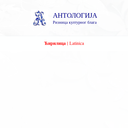
Пређи
на
АНТОЛОГИЈА
садржај
Ризница културног блага
Ћирилица
|
Latinica