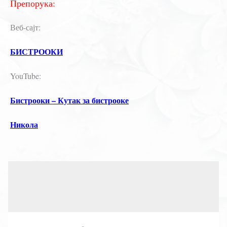
Препорука:
Веб-сајт:
БИСТРООКИ
YouTube:
Бистрооки – Кутак за бистрооке
Никола