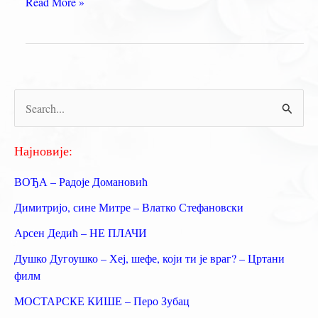
Мирослав
Read More »
Мика
Антић
П
р
е
Најновије:
т
ВОЂА – Радоје Домановић
р
Димитријо, сине Митре – Влатко Стефановски
а
Арсен Дедић – НЕ ПЛАЧИ
г
Душко Дугоушко – Хеј, шефе, који ти је враг? – Цртани
а
филм
з
МОСТАРСКЕ КИШЕ – Перо Зубац
а