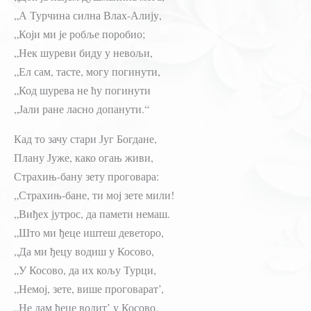
„А Турчина силна Влах-Алију,
„Који ми је робље поробио;
„Нек шуреви биду у невољи,
„Ел сам, тасте, могу погинути,
„Код шурева не ћу погинути
„Јали ране ласно допанути.“
Кад то зачу стари Југ Богдане,
Плану Јуже, како огањ живи,
Страхињ-бану зету проговара:
„Страхињ-бане, ти мој зете мили!
„Виђех јутрос, да памети немаш.
„Што ми ђеце иштеш деветоро,
„Да ми ђецу водиш у Косово,
„У Косово, да их кољу Турци,
„Немој, зете, више проговарат’,
„Не дам ђеце водит’ у Косово,