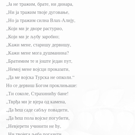
„Ја не тражим, брате, ни динара,
„Ни ја тражим твоје дуговање,
„Но ја тражим силна Влах-Алију,
„Који ми је дворе растурио,
„Који ми је љубу заробио;
„Кажи мене, старишу дервишу,
„Кажи мене мога душманина?
„Братимим те и јоште један пут,
„Немој мене војсци проказати,
„Да ме војска Турска не опколи.“
Но се дервиш Богом проклињаше:
„Ти соколе, Страхинићу бане!
„Тврђа ми је вјера од камена,
„Да ћеш саде сабљу повадити,
„Да ћеш пола војске погубити,
„Невјерети учинити не ћу,
„Ни твојега љеба погазити