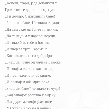
„Хоћеш, стари, јада допанути.“
Грохотом се дервиш осмјенуо:
„Ти делијо, Страхинићу бане!
„Знаш ли, бане, Не знали те јади!
„Да сам саде на Голеч-планини,
„Да те видим у царевој војсци,
„Познао бих тебе и ђогина,
„И твојега хрта Карамана,
„Кога волиш, него добра ђога.
„Знаш ли, бане од малене Бањске
„Познајем ти чело како ти је,
„И под челом очи обадвије,
„И познајем оба мрка брка.
„Знаш ли бане? не знало те чудо!
„Кад западох ропства у вијеку,
„Пандури ме твоји ухитише
„У Сухари врху на планини,