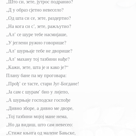
„Што си, зете, јутрос подранио?
„Д у образ сјетно невесело?
„Од шта си се, зете, раздертио?
„На кога си с’, зете, ражљутио?
„Ал’ се шуре тебе насмијаше,
„У јеглени ружно говорише?
„Ал’ шурњаје тебе не дворише?
„Ал’ махану тој тазбини нађе?
„Кажи, зете, шта је и како је?“
Плану бане па му проговара:
„Прођ’ се тасте, стари Југ-Богдане!
„Ја сам с шурам’ био у лијепо,
„А шурњаје господске госпође
„Дивно зборе, а дивно ме дворе,
„Тој тазбини мојој мане нема,
„Но да видиш, што сам невесео:
„Стиже књига од малене Бањске,