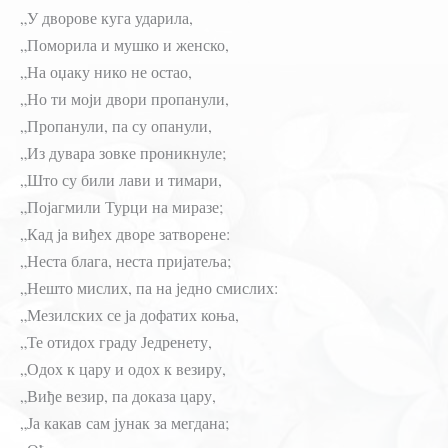
„У дворове куга ударила,
„Поморила и мушко и женско,
„На оџаку нико не остао,
„Но ти моји двори пропанули,
„Пропанули, па су опанули,
„Из дувара зовке проникнуле;
„Што су били лави и тимари,
„Појагмили Турци на миразе;
„Кад ја виђех дворе затворене:
„Неста блага, неста пријатеља;
„Нешто мислих, па на једно смислих:
„Мезилских се ја дофатих коња,
„Те отидох граду Једренету,
„Одох к цару и одох к везиру,
„Виђе везир, па доказа цару,
„Ја какав сам јунак за мегдана;