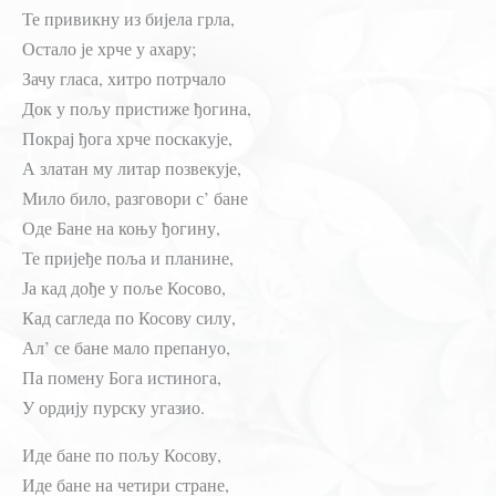
Те привикну из бијела грла,
Остало је хрче у ахару;
Зачу гласа, хитро потрчало
Док у пољу пристиже ђогина,
Покрај ђога хрче поскакује,
А златан му литар позвекује,
Мило било, разговори с’ бане
Оде Бане на коњу ђогину,
Те пријеђе поља и планине,
Ја кад дође у поље Косово,
Кад сагледа по Косову силу,
Ал’ се бане мало препануо,
Па помену Бога истинога,
У ордију пурску угазио.
Иде бане по пољу Косову,
Иде бане на четири стране,