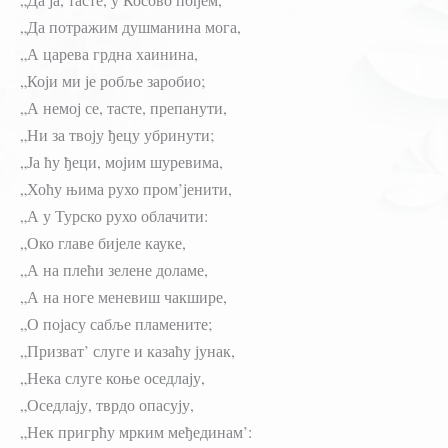
„Да потражим душманина мога,
„А царева грдна хаинина,
„Који ми је робље заробио;
„А немој се, тасте, препанути,
„Ни за твоју ђецу убринути;
„Ја ћу ђеци, мојим шуревима,
„Хоћу њима рухо пром’јенити,
„А у Турско рухо облачити:
„Око главе бијеле кауке,
„А на плећи зелене доламе,
„А на ноге меневиш чакшире,
„О појасу сабље пламените;
„Призват’ слуге и казаћу јунак,
„Нека слуге коње оседлају,
„Оседлају, тврдо опасују,
„Нек пригрћу мрким међединам’: