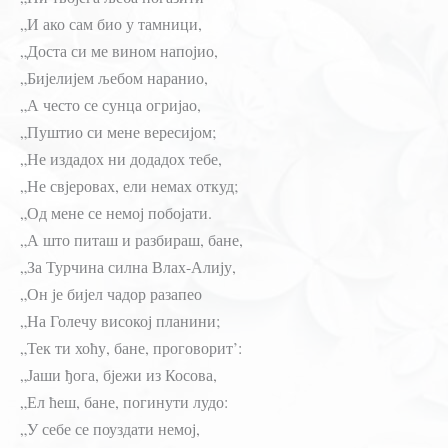
„И ако сам био у тамници,
„Доста си ме вином напојио,
„Бијелијем љебом наранио,
„А често се сунца огријао,
„Пуштио си мене вересијом;
„Не издадох ни додадох тебе,
„Не свјеровах, ели немах откуд;
„Од мене се немој побојати.
„А што питаш и разбираш, бане,
„За Турчина силна Влах-Алију,
„Он је бијел чадор разапео
„На Голечу високој планини;
„Тек ти хоћу, бане, проговорит’:
„Јаши ђога, бјежи из Косова,
„Ел ћеш, бане, погинути лудо:
„У себе се поуздати немој,