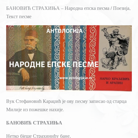
БАНОВИЋ СТРАХИЊА – Народна епска песма / Поезија,
Текст песме
Вук Стефановић Караџић је ову песму записао од старца
Милије из пожешке нахије.
БАНОВИЋ СТРАХИЊА
Нетко бјеше Страхинићу бане,