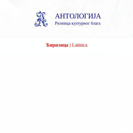
Пређи
на
АНТОЛОГИЈА
садржај
Ризница културног блага
Ћирилица
|
Latinica