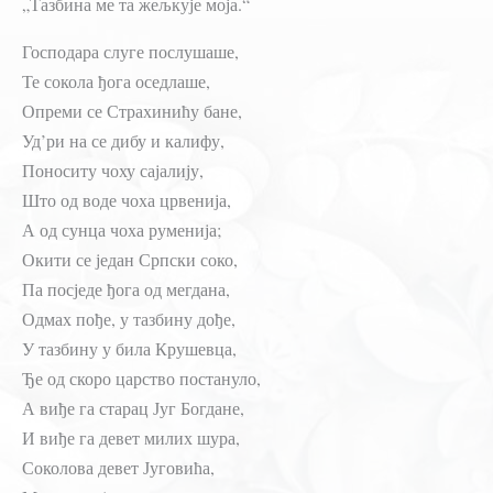
„Тазбина ме та жељкује моја.“
Господара слуге послушаше,
Те сокола ђога оседлаше,
Опреми се Страхинићу бане,
Уд’ри на се дибу и калифу,
Поноситу чоху сајалију,
Што од воде чоха црвенија,
А од сунца чоха руменија;
Окити се један Српски соко,
Па посједе ђога од мегдана,
Одмах пође, у тазбину дође,
У тазбину у била Крушевца,
Ђе од скоро царство постануло,
А виђе га старац Југ Богдане,
И виђе га девет милих шура,
Соколова девет Југовића,