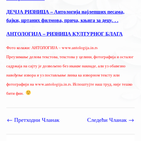
ДЕЧЈА РИЗНИЦА – Антологија најлепших песама,
бајки, цртаних филмова, прича, књига за децу. . .
АНТОЛОГИЈА – РИЗНИЦА КУЛТУРНОГ БЛАГА
Фото колажи: АНТОЛОГИЈА – www.antologija.in.rs
Преузимање делова текстова, текстова у целини, фотографија и осталог
садржаја на сајту је дозвољено без икакве накнаде, али уз обавезно
навођење извора и уз постављање линка ка изворном тексту или
фотографији на www.antologija.in.rs. Испоштујте наш труд, није тешко
.
бити фин
←
Претходни Чланак
Следећи Чланак
→