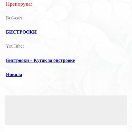
Препорука:
Веб-сајт:
БИСТРООКИ
YouTube:
Бистрооки – Кутак за бистрооке
Никола