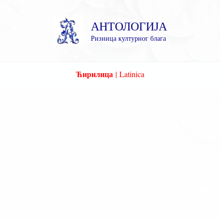
Пређи
на
АНТОЛОГИЈА
садржај
Ризница културног блага
Ћирилица
|
Latinica