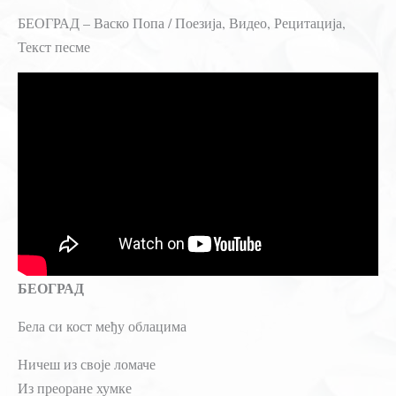
БЕОГРАД – Васко Попа / Поезија, Видео, Рецитација,
Текст песме
БЕОГРАД
Бела си кост међу облацима
Ничеш из своје ломаче
Из преоране хумке