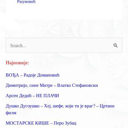
Ршумовић
П
р
е
Најновије:
т
ВОЂА – Радоје Домановић
р
Димитријо, сине Митре – Влатко Стефановски
а
Арсен Дедић – НЕ ПЛАЧИ
г
Душко Дугоушко – Хеј, шефе, који ти је враг? – Цртани
а
филм
з
МОСТАРСКЕ КИШЕ – Перо Зубац
а