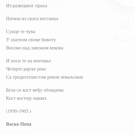
Из развејаног праха
Ничеш из свога нестанка
Сунце те чува
У златном своме ћивоту
Високо над лавежом векова
И носи те на венчање
Четврте рајске реке
Са тридесетшестом реком земаљском
Бела си кост међу облацима
Кост костију наших
(1950-1965.)
Васко Попа