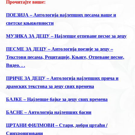
Прочитајте више:
ПОЕЗИЈА – Антологија најлепших песама наше и
светске књижевности
МУЗИКА ЗА ДЕЦУ – Најлепше отпеване песме за децу
ПЕСМЕ ЗА ДЕЦУ – Антологија поезије за децу –
Текстови песама, Рецитације, Књиге, Отпеване песме,
Видео. . .
ПРИЧЕ ЗА ДЕЦУ – Антологија најлепших прича и
драмских текстова за децу свих времена
БАЈКЕ – Најлепше бајке за децу свих времена
БАСНЕ – Антологија најлепших басни
ЦРТАНИ ФИЛМОВИ – Стари, добри цртаћи /
Синхронизовани