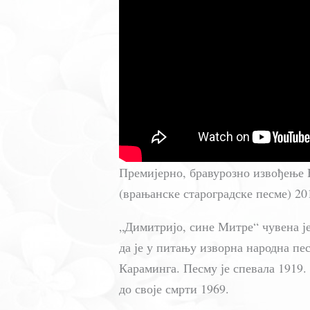
Премијерно, бравурозно извођење 
(врањанске староградске песме) 201
„Димитријо, сине Митре“ чувена је
да је у питању изворна народна пе
Караминга. Песму је спевала 1919. 
до своје смрти 1969.