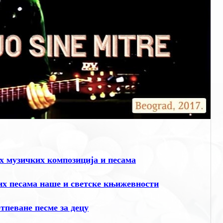
 музичких композиција и песама
х песама наше и светске књижевности
еване песме за децу