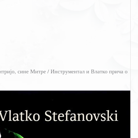
тријо, сине Митре / Инструментал и Влатко прича о