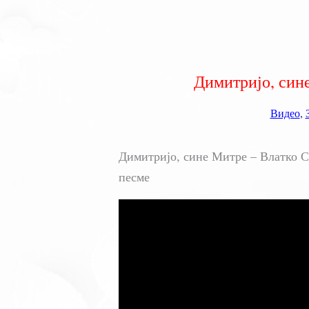
Димитријо, син
Видео
,
Димитријо, сине Митре – Влатко С
песме