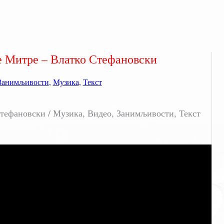
е Митре – Влатко Стефановски
Занимљивости
,
Музика
,
Текст
тефановски / Музика, Видео, Занимљивости, Текст