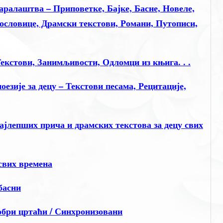
ралаштва – Приповетке, Бајке, Басне, Новеле,
Пословице, Драмски текстови, Романи, Путописи,
екстови, Занимљивости, Одломци из књига. . .
зије за децу – Текстови песама, Рецитације,
лепших прича и драмских текстова за децу свих
свих времена
басни
и цртаћи / Синхронизовани