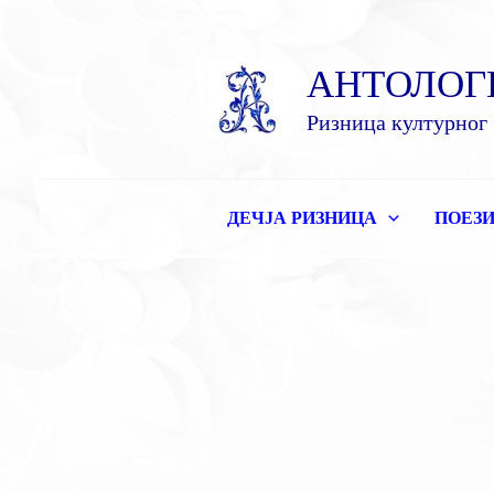
Пређи
на
АНТОЛОГ
садржај
Ризница културног 
ДЕЧЈА РИЗНИЦА
ПОЕЗИ