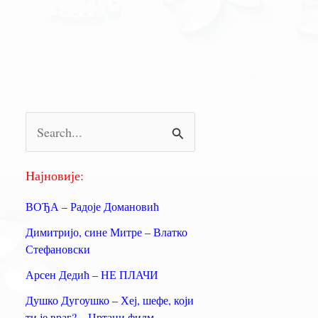
П
р
е
Најновије:
т
ВОЂА – Радоје Домановић
р
Димитријо, сине Митре – Влатко
а
Стефановски
г
Арсен Дедић – НЕ ПЛАЧИ
а
Душко Дугоушко – Хеј, шефе, који
з
ти је враг? – Цртани филм