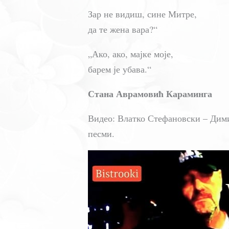
Зар не видиш, сине Митре,
да те жена вара?“
„Ако, ако, мајке моје,
барем је убава.“
Стана Аврамовић Караминга
Видео: Влатко Стефановски – Дими
песми.