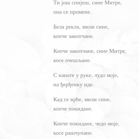
Ти још спијеш, сине Митре,
она се промене.
Бела рекла, мили сине,
копче закопчане.
Копче закопчане, сине Митре,
косе очешљане.
С канате у руке, лудо моје,
на ђерђенку иде.
Кад се врће, мили сине,
копче покидане.
Копче покидане, чедо моје,
косе рашчупане.