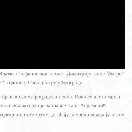
Влатка Стефановског песме „Димитријо, сине Митре“
7. године у Сава центру у Београду.
 врањанска староградска песма. Иако се често мисли
сма, њена ауторка је заправо Стана Аврамовић
године по истинитом догађају, а уобличавала ју је све