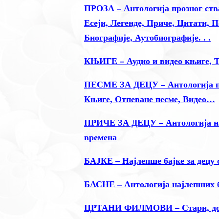
ПРОЗА – Антологија прозног ства
Есеји, Легенде, Приче, Цитати, 
Биографије, Аутобиографије. . .
КЊИГЕ – Аудио и видео књиге, Т
ПЕСМЕ ЗА ДЕЦУ – Антологија пое
Књиге, Отпеване песме, Видео…
ПРИЧЕ ЗА ДЕЦУ – Антологија нај
времена
БАЈКЕ – Најлепше бајке за децу 
БАСНЕ – Антологија најлепших 
ЦРТАНИ ФИЛМОВИ – Стари, добр