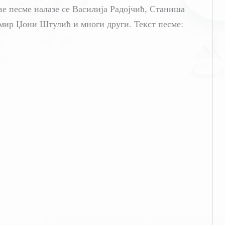
е песме налазе се Василија Радојчић, Станиша
мир Џони Штулић и многи други. Текст песме: