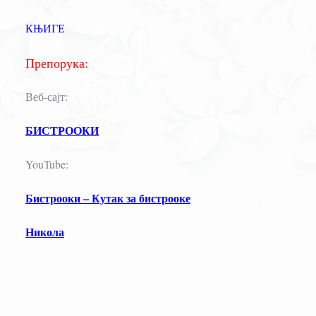
КЊИГЕ
Препорука:
Веб-сајт:
БИСТРООКИ
YouTube:
Бистрооки – Кутак за бистрооке
Никола