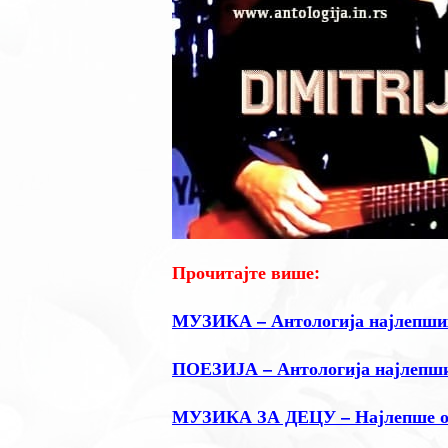
Прочитајте више:
МУЗИКА – Антологија најлепших
ПОЕЗИЈА – Антологија најлепши
МУЗИКА ЗА ДЕЦУ – Најлепше отп