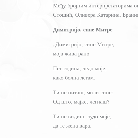
Међу бројним интерпретаторима ов
Стошић, Оливера Катарина, Брани
Димитријо, сине Митре
„Димитријо, сине Митре,
моја жива рано.
Пет година, чедо моје,
како болна легам.
Ти не питаш, мили сине:
Од што, мајке, легнаш?
Ти не видиш, лудо моје,
да те жена вара.