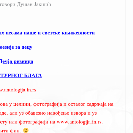
 говори Душан Јакшић
х песама наше и светске књижевности
зије за децу
 Дечја ризница
ЛТУРНОГ БЛАГА
ntologija.in.rs
ова у целини, фотографија и осталог садржаја на
аде, али уз обавезно навођење извора и уз
ту или фотографији на www.antologija.in.rs.
бити фин.