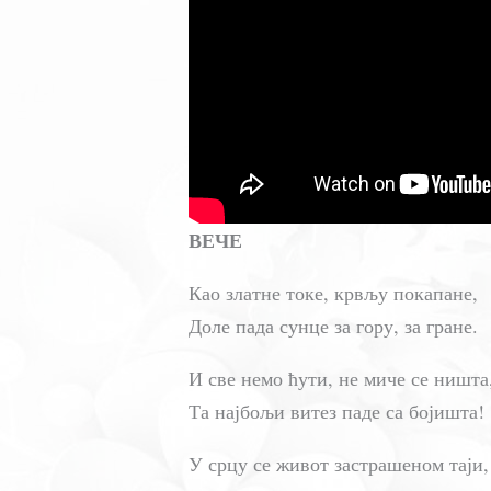
ВЕЧЕ
Као златне токе, крвљу покапане,
Доле пада сунце за гору, за гране.
И све немо ћути, не миче се ништа
Та најбољи витез паде са бојишта!
У срцу се живот застрашеном таји,