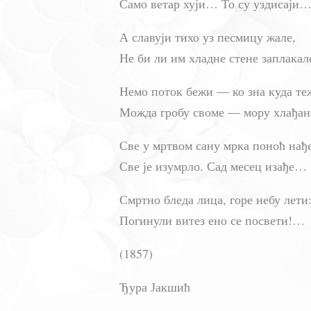
Само ветар хуји… То су уздисаји
А славуји тихо уз песмицу жале,
Не би ли им хладне стене заплакал
Немо поток бежи — ко зна куда те
Можда гробу своме — мору хлађан
Све у мртвом сану мрка поноћ нађе
Све је изумрло. Сад месец изађе…
Смртно бледа лица, горе небу лети
Погинули витез ено се посвети!…
(1857)
Ђура Јакшић