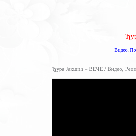
Ђу
Видео
,
По
Ђура Јакшић – ВЕЧЕ / Видео, Реци