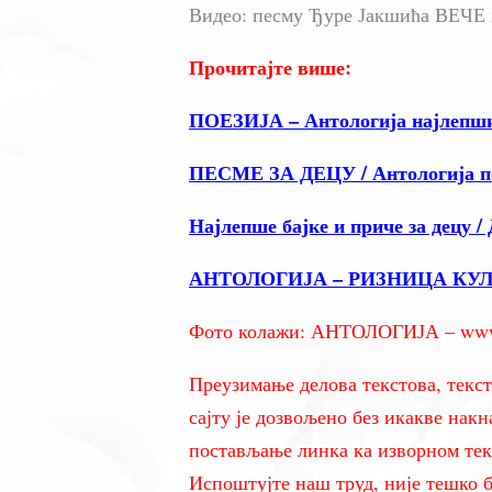
Видео: песму Ђуре Јакшића ВЕЧЕ
Прочитајте више:
ПОЕЗИЈА – Антологија најлепши
ПЕСМЕ ЗА ДЕЦУ / Антологија пое
Најлепше бајке и приче за децу /
АНТОЛОГИЈА – РИЗНИЦА КУ
Фото колажи: АНТОЛОГИЈА – www.a
Преузимање делова текстова, текст
сајту је дозвољено без икакве накн
постављање линка ка изворном текс
Испоштујте наш труд, није тешко 