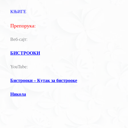
КЊИГЕ
Препорука:
Веб-сајт:
БИСТРООКИ
YouTube:
Бистрооки – Кутак за бистрооке
Никола