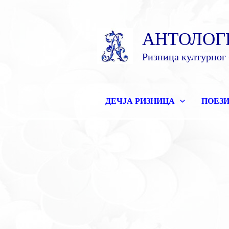
Пређи
на
АНТОЛОГ
садржај
Ризница културног 
ДЕЧЈА РИЗНИЦА
ПОЕЗИ