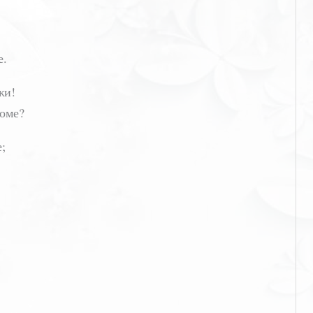
…
е.
жи!
оме?
;
: