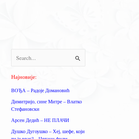
П
р
е
Најновије:
т
ВОЂА – Радоје Домановић
р
Димитријо, сине Митре – Влатко
а
Стефановски
г
Арсен Дедић – НЕ ПЛАЧИ
а
Душко Дугоушко – Хеј, шефе, који
з
ти је враг? – Цртани филм