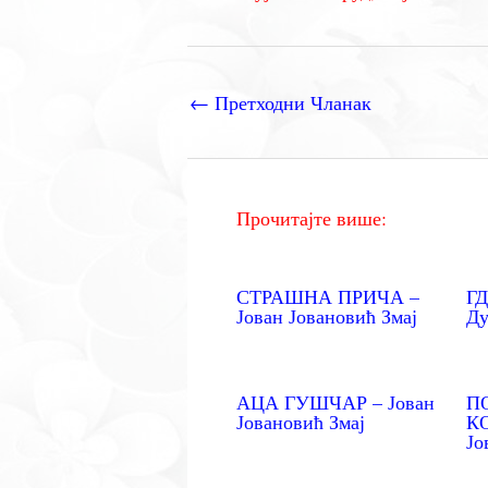
←
Претходни Чланак
Прочитајте више:
СТРАШНА ПРИЧА –
ГД
Јован Јовановић Змај
Ду
АЦА ГУШЧАР – Јован
П
Јовановић Змај
К
Јо