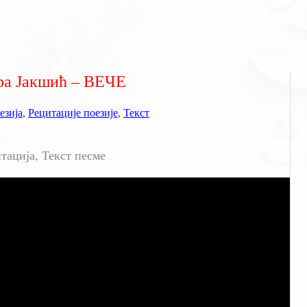
ра Јакшић – ВЕЧЕ
езија
,
Рецитације поезије
,
Текст
тација, Текст песме