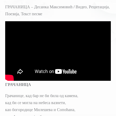
ГРАЧАНИЦА – Десанка Максимовић / Видео, Рецитација,
Поезија, Текст песме
ГРАЧАНИЦА
Грачанице, кад бар не би била од камена,
кад би се могла на небеса вазнети,
као богородице Милешева и Сопоћана,