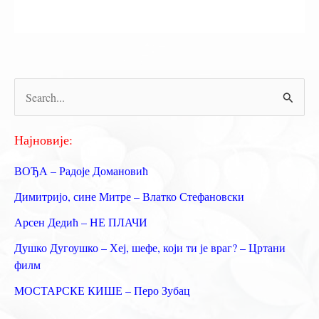
П
р
е
Најновије:
т
ВОЂА – Радоје Домановић
р
Димитријо, сине Митре – Влатко Стефановски
а
Арсен Дедић – НЕ ПЛАЧИ
г
Душко Дугоушко – Хеј, шефе, који ти је враг? – Цртани
а
филм
з
МОСТАРСКЕ КИШЕ – Перо Зубац
а
: