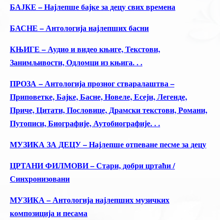
БАЈКЕ – Најлепше бајке за децу свих времена
БАСНЕ – Антологија најлепших басни
КЊИГЕ – Аудио и видео књиге, Текстови,
Занимљивости, Одломци из књига. . .
ПРОЗА – Антологија прозног стваралаштва –
Приповетке, Бајке, Басне, Новеле, Есеји, Легенде,
Приче, Цитати, Пословице, Драмски текстови, Романи,
Путописи, Биографије, Аутобиографије. . .
МУЗИКА ЗА ДЕЦУ – Најлепше отпеване песме за децу
ЦРТАНИ ФИЛМОВИ – Стари, добри цртаћи /
Синхронизовани
МУЗИКА – Антологија најлепших музичких
композиција и песама