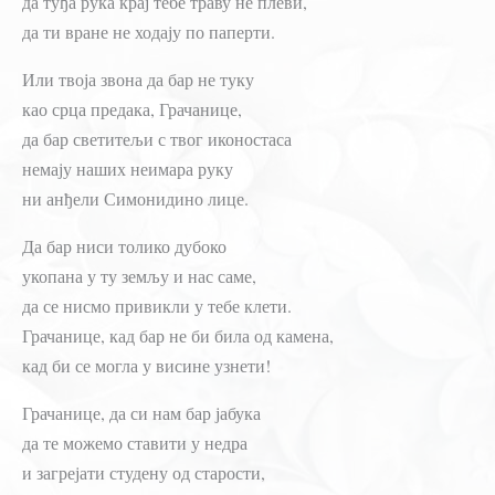
да туђа рука крај тебе траву не плеви,
да ти вране не ходају по паперти.
Или твоја звона да бар не туку
као срца предака, Грачанице,
да бар светитељи с твог иконостаса
немају наших неимара руку
ни анђели Симонидино лице.
Да бар ниси толико дубоко
укопана у ту земљу и нас саме,
да се нисмо привикли у тебе клети.
Грачанице, кад бар не би била од камена,
кад би се могла у висине узнети!
Грачанице, да си нам бар јабука
да те можемо ставити у недра
и загрејати студену од старости,