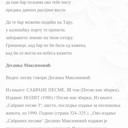
да нам бар пољима око тебе нису
предака давних расејане кости.
Да те бар можемо подићи на Тару,
у каленићку порту те пренети,
заборавити ликове на твом олтару.
Грачанице, кад бар не би била од камена,
кад би се могла на небеса вазнети.
Десанка Максимовић
Видео: песму говори Десанка Максимовић
Из књиге: САБРАНЕ ПЕСМЕ, III том (Песме ван збирки),
Издавач: НОЛИТ (1980) / Песме ван збирки, Из књиге
„Сабране песме 3“, шесто, последње издање за песникиња
живота, из 1990. Године (страна 324–325.). „Ово издање
„Сабраних песама“ Десанке Максимовић издавач је