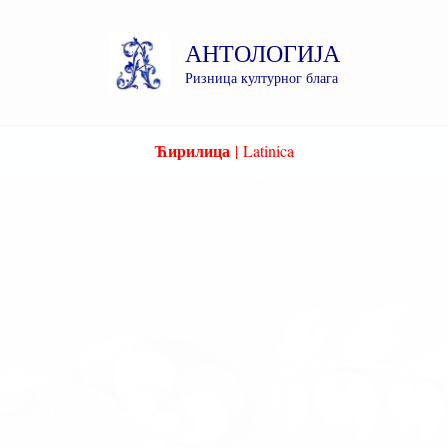
Пређи
на
АНТОЛОГИЈА
садржај
Ризница културног блага
Ћирилица
|
Latinica