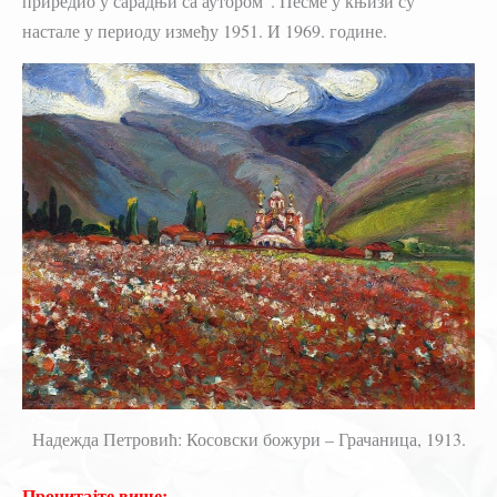
приредио у сарадњи са аутором“. Песме у књизи су
настале у периоду између 1951. И 1969. године.
Надежда Петровић: Косовски божури – Грачаница, 1913.
Прочитајте више: