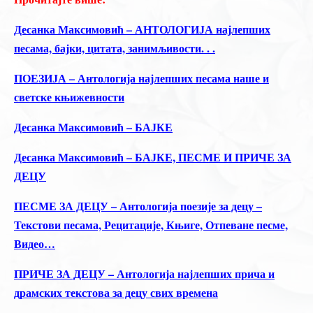
Десанка Максимовић – АНТОЛОГИЈА најлепших
песама, бајки, цитата, занимљивости. . .
ПОЕЗИЈА – Антологија најлепших песама наше и
светске књижевности
Десанка Максимовић – БАЈКЕ
Десанка Максимовић – БАЈКЕ, ПЕСМЕ И ПРИЧЕ ЗА
ДЕЦУ
ПЕСМЕ ЗА ДЕЦУ – Антологија поезије за децу –
Текстови песама, Рецитације, Књиге, Отпеване песме,
Видео…
ПРИЧЕ ЗА ДЕЦУ – Антологија најлепших прича и
драмских текстова за децу свих времена