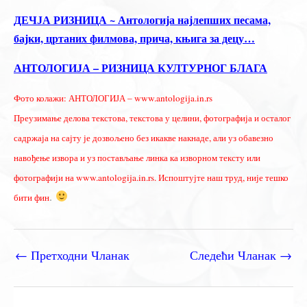
ДЕЧЈА РИЗНИЦА ~ Антологија најлепших песама,
бајки, цртаних филмова, прича, књига за децу…
АНТОЛОГИЈА – РИЗНИЦА КУЛТУРНОГ БЛАГА
Фото колажи: АНТОЛОГИЈА – www.antologija.in.rs
Преузимање делова текстова, текстова у целини, фотографија и осталог
садржаја на сајту је дозвољено без икакве накнаде, али уз обавезно
навођење извора и уз постављање линка ка изворном тексту или
фотографији на www.antologija.in.rs. Испоштујте наш труд, није тешко
.
бити фин
←
Претходни Чланак
Следећи Чланак
→