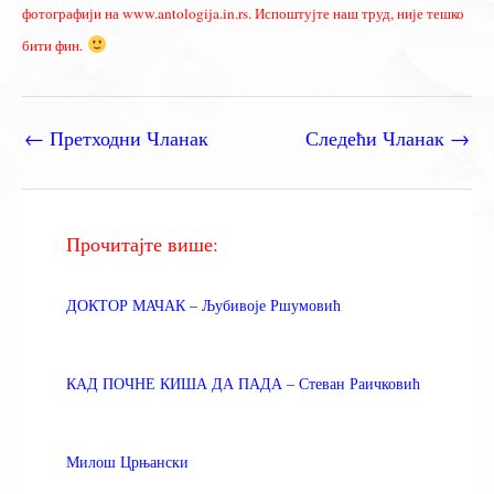
фотографији на www.antologija.in.rs. Испоштујте наш труд, није тешко
бити фин.
←
Претходни Чланак
Следећи Чланак
→
Прочитајте више:
ДОКТОР МАЧАК – Љубивоје Ршумовић
КАД ПОЧНЕ КИША ДА ПАДА – Стеван Раичковић
Милош Црњански