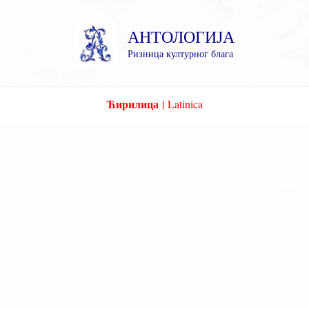
Пређи
на
АНТОЛОГИЈА
садржај
Ризница културног блага
Ћирилица
|
Latinica