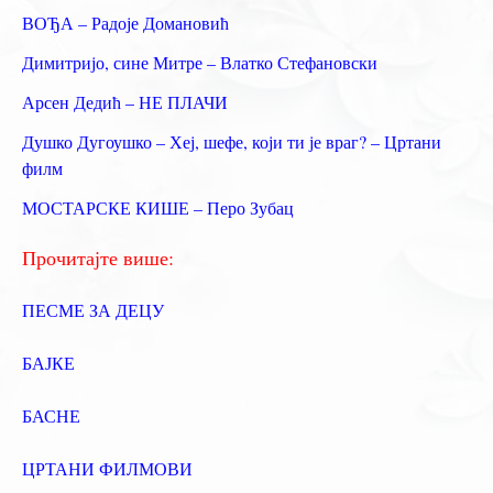
т
ВОЂА – Радоје Домановић
р
Димитријо, сине Митре – Влатко Стефановски
а
Арсен Дедић – НЕ ПЛАЧИ
г
Душко Дугоушко – Хеј, шефе, који ти је враг? – Цртани
а
филм
з
МОСТАРСКЕ КИШЕ – Перо Зубац
а
:
Прочитајте више:
ПЕСМЕ ЗА ДЕЦУ
БАЈКЕ
БАСНЕ
ЦРТАНИ ФИЛМОВИ