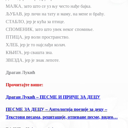
МАЈКА, зато што се уз њу често нађе бајка.
ЉУБАВ, јер личи на тату и маму, на мене и браћу.
СТАБЛО, јер је кућа за птице.
СПОМЕНИК, зато што увек неког спомиње.
ПТИЦА, јер воли пространство.
ХЛЕБ, јер је то најслађи колач.
КЊИГА, јер свашта зна.
ЗВЕЗДА, јер је знак лепоте.
Драган Лукић
Прочитајте више:
Драган Лукић – ПЕСМЕ И ПРИЧЕ ЗА ДЕЦУ
ПЕСМЕ ЗА ДЕЦУ – Антологија поезије за децу –
Текстови песама, рецитације, отпеване песме, видео…