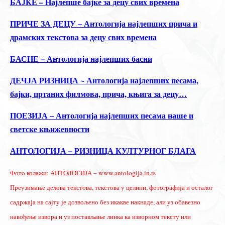
БАЈКЕ – Најлепше бајке за децу свих времена
ПРИЧЕ ЗА ДЕЦУ – Антологија најлепших прича и
драмских текстова за децу свих времена
БАСНЕ – Антологија најлепших басни
ДЕЧЈА РИЗНИЦА ~ Антологија најлепших песама,
бајки, цртаних филмова, прича, књига за децу…
ПОЕЗИЈА – Антологија најлепших песама наше и
светске књижевности
АНТОЛОГИЈА – РИЗНИЦА КУЛТУРНОГ БЛАГА
Фото колажи: АНТОЛОГИЈА – www.antologija.in.rs
Преузимање делова текстова, текстова у целини, фотографија и осталог
садржаја на сајту је дозвољено без икакве накнаде, али уз обавезно
навођење извора и уз постављање линка ка изворном тексту или