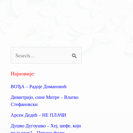
П
р
е
Најновије:
т
ВОЂА – Радоје Домановић
р
Димитријо, сине Митре – Влатко
а
Стефановски
г
Арсен Дедић – НЕ ПЛАЧИ
а
Душко Дугоушко – Хеј, шефе, који
з
ти је враг? – Цртани филм