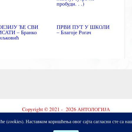
пробуди. . .)
ОЕЗИЈУ ЋЕ СВИ
ПРВИ ПУТ У ШКОЛИ
САТИ – Бранко
– Благоје Рогач
иљковић
Copyright © 2021 - 2026 АНТОЛОГИЈА
иће (cookies). Наставком коришћења овог сајта сагласни сте са н