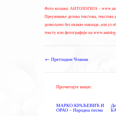
Фото колажи: АНТОЛОГИЈА – www.antolo
Преузимање делова текстова, текстова у
дозвољено без икакве накнаде, али уз 
тексту или фотографији на www.antologi
←
Претходни Чланак
Прочитајте више:
МАРКО КРАЉЕВИЋ И
Де
ОРАО – Народна песма
Б