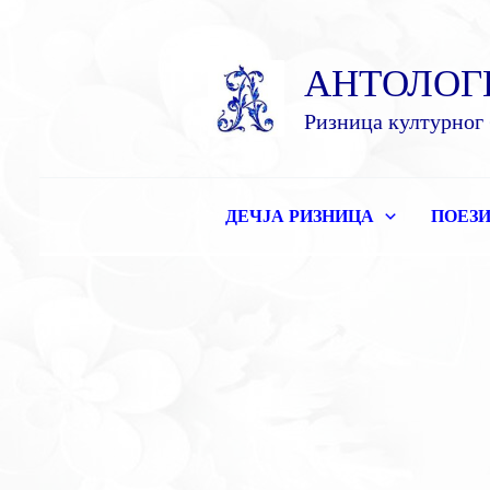
Пређи
на
АНТОЛОГ
садржај
Ризница културног 
ДЕЧЈА РИЗНИЦА
ПОЕЗИ