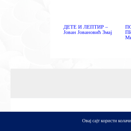
ДЕТЕ И ЛЕПТИР –
П
Јован Јовановић Змај
ПИ
М
Овај сајт користи колач