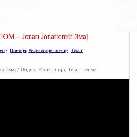
М – Јован Јовановић Змај
децу
,
Поезија
,
Рецитације поезије
,
Текст
Змај / Видео, Рецитација, Текст песме