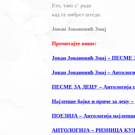
Ето, тако с’ ради
кад се амбрел штеди.
Јован Јовановић Змај
Прочитајте више:
Јован Јовановић Змај – ПЕСМЕ
Јован Јовановић Змај – Антологи
ПЕСМЕ ЗА ДЕЦУ – Антологија по
Најлепше бајке и приче за децу –
ПОЕЗИЈА – Антологија најлепши
АНТОЛОГИЈА – РИЗНИЦА КУ