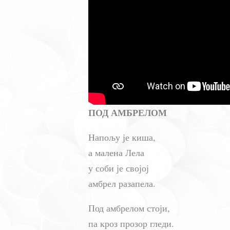
ПОД АМБРЕЛОМ
Напољу је киша,
а малена Лела
у соби је својој
амбрел разапела.
Под амбрелом стоји,
па кроз прозор гледи.