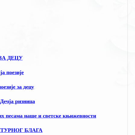
 ЗА ДЕЦУ
ја поезије
езије за децу
 Дечја ризница
х песама наше и светске књижевности
ЛТУРНОГ БЛАГА