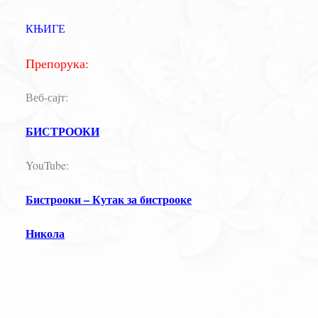
КЊИГЕ
Препорука:
Веб-сајт:
БИСТРООКИ
YouTube:
Бистрооки – Кутак за бистрооке
Никола