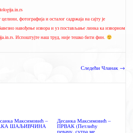
gija.in.rs
 целини, фотографија и осталог садржаја на сајту је
обавезно навођење извора и уз постављање линка ка изворном
ja.in.rs. Испоштујте наш труд, није тешко бити фин.
Следећи Чланак
→
санка Максимовић –
Десанка Максимовић –
АКА ШАЉИВЧИНА
ПРВАК (Петлићу
певачу, сутра ме