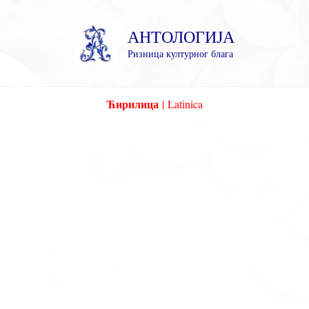
Пређи
на
АНТОЛОГИЈА
садржај
Ризница културног блага
Ћирилица
|
Latinica