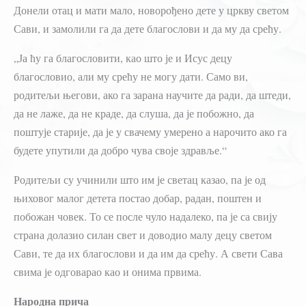
Донели отац и мати мало, новорођено дете у цркву светом
Сави, и замолили га да дете благослови и да му да срећу.
„Ја ћу га благословити, као што је и Исус децу
благословио, али му срећу не могу дати. Само ви,
родитељи његови, ако га зарана научите да ради, да штеди,
да не лаже, да не краде, да слуша, да је побожно, да
поштује старије, да је у свачему умерено а нарочито ако га
будете упутили да добро чува своје здравље.“
Родитељи су учинили што им је светац казао, па је од
њиховог малог детета постао добар, радан, поштен и
побожан човек. То се после чуло надалеко, па је са свију
страна долазио силан свет и доводио малу децу светом
Сави, те да их благослови и да им да срећу. А свети Сава
свима је одговарао као и онима првима.
Народна прича