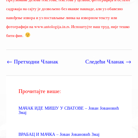
садржаја на сајту је дозвољено без икакве накнаде, али уз обавезно
навођење извора и уз постављање линка ка изворном тексту или
фотографији на www.antologija.in.rs. Испоштујте наш труд, није тешко
.
бити фин
←
Претходни Чланак
Следећи Чланак
→
Прочитајте више:
МАЧАК ИДЕ МИШУ У СВАТОВЕ – Јован Јовановић
Змај
ВРАБАЦ И МАЧКА – Јован Јовановић Змај