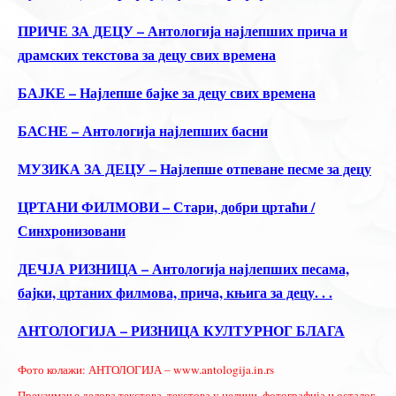
ПРИЧЕ ЗА ДЕЦУ – Антологија најлепших прича и
драмских текстова за децу свих времена
БАЈКЕ – Најлепше бајке за децу свих времена
БАСНЕ – Антологија најлепших басни
МУЗИКА ЗА ДЕЦУ – Најлепше отпеване песме за децу
ЦРТАНИ ФИЛМОВИ – Стари, добри цртаћи /
Синхронизовани
ДЕЧЈА РИЗНИЦА – Антологија најлепших песама,
бајки, цртаних филмова, прича, књига за децу. . .
АНТОЛОГИЈА – РИЗНИЦА КУЛТУРНОГ БЛАГА
Фото колажи: АНТОЛОГИЈА – www.antologija.in.rs
Преузимање делова текстова, текстова у целини, фотографија и осталог