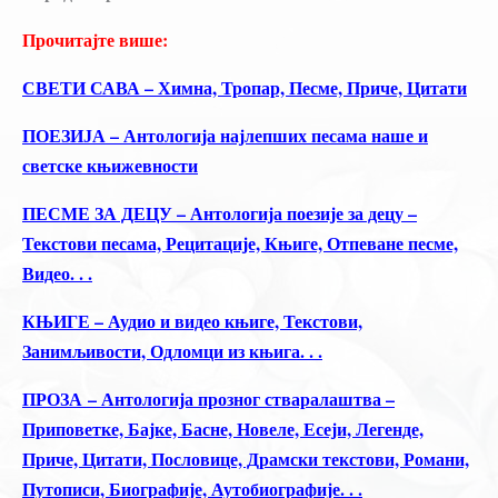
Прочитајте више:
СВЕТИ САВА – Химна, Тропар, Песме, Приче, Цитати
ПОЕЗИЈА – Антологија најлепших песама наше и
светске књижевности
ПЕСМЕ ЗА ДЕЦУ – Антологија поезије за децу –
Текстови песама, Рецитације, Књиге, Отпеване песме,
Видео. . .
КЊИГЕ – Аудио и видео књиге, Текстови,
Занимљивости, Одломци из књига. . .
ПРОЗА – Антологија прозног стваралаштва –
Приповетке, Бајке, Басне, Новеле, Есеји, Легенде,
Приче, Цитати, Пословице, Драмски текстови, Романи,
Путописи, Биографије, Аутобиографије. . .