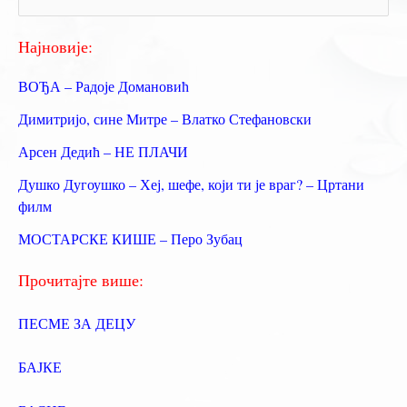
р
е
Најновије:
т
ВОЂА – Радоје Домановић
р
Димитријо, сине Митре – Влатко Стефановски
а
Арсен Дедић – НЕ ПЛАЧИ
г
Душко Дугоушко – Хеј, шефе, који ти је враг? – Цртани
а
филм
з
МОСТАРСКЕ КИШЕ – Перо Зубац
а
:
Прочитајте више:
ПЕСМЕ ЗА ДЕЦУ
БАЈКЕ