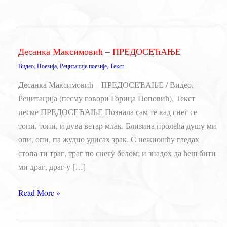
Десанка Максимовић – ПРЕДОСЕЋАЊЕ
Видео
,
Поезија
,
Рецитације поезије
,
Текст
Десанка Максимовић – ПРЕДОСЕЋАЊЕ / Видео,
Рецитација (песму говори Горица Поповић), Текст
песме ПРЕДОСЕЋАЊЕ Познала сам те кад снег се
топи, топи, и дува ветар млак. Близина пролећа душу ми
опи, опи, па жудно удисах зрак. С нежношћу гледах
стопа ти траг, траг по снегу белом; и знадох да ћеш бити
ми драг, драг у […]
Десанка
Read More »
Максимовић
–