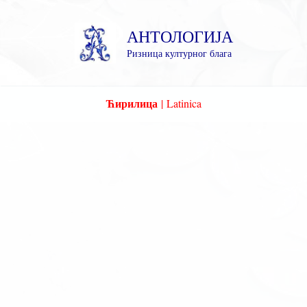
Пређи
на
АНТОЛОГИЈА
садржај
Ризница културног блага
Ћирилица
|
Latinica