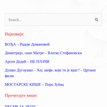
ПРЕДОСЕЋАЊЕ
П
р
е
Најновије:
т
ВОЂА – Радоје Домановић
р
Димитријо, сине Митре – Влатко Стефановски
а
Арсен Дедић – НЕ ПЛАЧИ
г
Душко Дугоушко – Хеј, шефе, који ти је враг? – Цртани
а
филм
з
МОСТАРСКЕ КИШЕ – Перо Зубац
а
:
Прочитајте више:
ПЕСМЕ ЗА ДЕЦУ