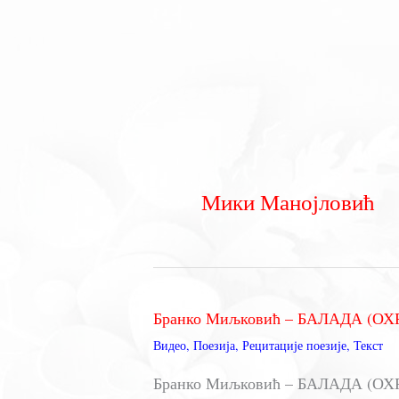
Мики Манојловић
Бранко Миљковић – БАЛАДА (
Видео
,
Поезија
,
Рецитације поезије
,
Текст
Бранко Миљковић – БАЛАДА (О