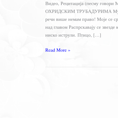
Видео, Рецитација (песму говори
ОХРИДСКИМ ТРУБАДУРИМА Мудрос
речи више немам право! Моје се срц
над главом Распрскавају се звезде 
ниско иструли. Птицо, […]
Бранко
Read More »
Миљковић
–
БАЛАДА
(ОХРИДСКИМ
ТРУБАДУРИМА)