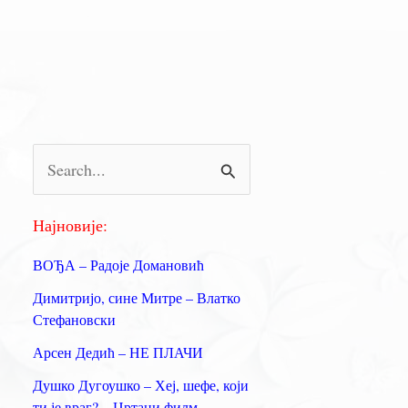
П
р
е
Најновије:
т
ВОЂА – Радоје Домановић
р
Димитријо, сине Митре – Влатко
а
Стефановски
г
Арсен Дедић – НЕ ПЛАЧИ
а
Душко Дугоушко – Хеј, шефе, који
з
ти је враг? – Цртани филм