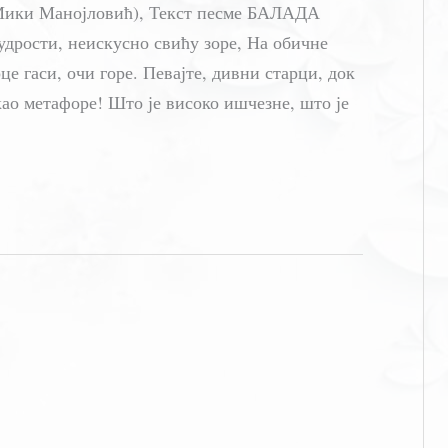
 Мики Манојловић), Текст песме БАЛАДА
ти, неискусно свићу зоре, На обичне
е гаси, очи горе. Певајте, дивни старци, док
као метафоре! Што је високо ишчезне, што је