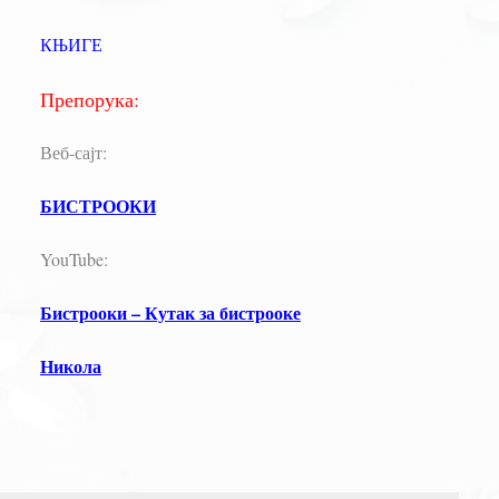
КЊИГЕ
Препорука:
Веб-сајт:
БИСТРООКИ
YouTube:
Бистрооки – Кутак за бистрооке
Никола