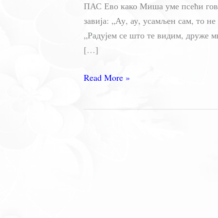
ПАС Ево како Миша уме псећи говор
завија: „Ау, ау, усамљен сам, то не
„Радујем се што те видим, друже 
[…]
МИШИН
Read More »
ПАС
–
Симеон
Маринковић