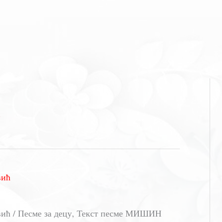
ћ
вић
 / Песме за децу, Текст песме МИШИН