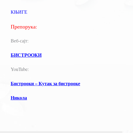
КЊИГЕ
Препорука:
Веб-сајт:
БИСТРООКИ
YouTube:
Бистрооки – Кутак за бистрооке
Никола