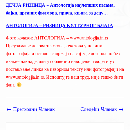
ДЕЧЈА РИЗНИЦА ~ Антологија најлепших песама,
бајки, цртаних филмова, прича, књига за децу…
АНТОЛОГИЈА – РИЗНИЦА КУЛТУРНОГ БЛАГА
Фото колажи: АНТОЛОГИЈА – www.antologija.in.rs
Преузимање делова текстова, текстова у целини,
фотографија и осталог садржаја на сајту је дозвољено без
икакве накнаде, али уз обавезно навођење извора и уз
постављање линка ка изворном тексту или фотографији на
www.antologija.in.rs. Испоштујте наш труд, није тешко бити
фин.
←
Претходни Чланак
Следећи Чланак
→