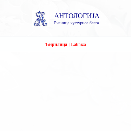
Пређи
на
АНТОЛОГИЈА
садржај
Ризница културног блага
Ћирилица
|
Latinica