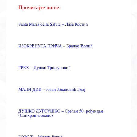
Прочитајте више:
Santа Maria della Salute – Лаза Костић
ИЗОКРЕНУТА ПРИЧА – Бранко Ћопић
ГРЕХ – Душко Трифуновић
МАЛИ ДИВ – Јован Јовановић Змај
ДУШКО ДУГОУШКО – Срећан 50. рођендан!
(Синхронизовано)
БОЖУР – Милан Ракић