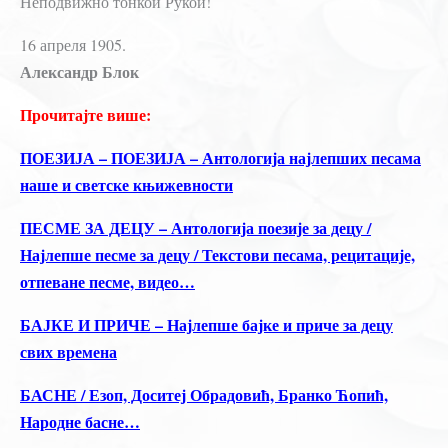
Неподвижно тонкой Рукой!
16 апреля 1905.
Александр Блок
Прочитајте више:
ПОЕЗИЈА – ПОЕЗИЈА – Антологија најлепших песама
наше и светске књижевности
ПЕСМЕ ЗА ДЕЦУ – Антологија поезије за децу /
Најлепше песме за децу / Текстови песама, рецитације,
отпеване песме, видео…
БАЈКЕ И ПРИЧЕ – Најлепше бајке и приче за децу
свих времена
БАСНЕ / Езоп, Доситеј Обрадовић, Бранко Ћопић,
Народне басне…