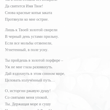
Да святится Имя Твое!
Снова красные копья заката
Протянули ко мне острие.
Лишь к Твоей золотой свирели
В черный день устами прильну.
Если все мольбы отзвенели,
Угнетенный, в поле усну.
Ты пройдешь в золотой порфире –
Уж не мне глаза разомкнуть.
Дай вздохнуть в этом сонном мире,
Целовать излучённый путь…
О, исторгни ржавую душу!
Со святыми меня упокой,
Ты, Держащая море и сушу