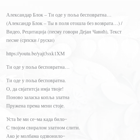
Александар Блок – Ти оде у поља бесповратна…
(Александр Блок – Ты в поля отошла без возврата…) /
Видео, Рецитација (песму говори Дејан Чавић), Текст
песме (српски / руски)
https://youtu.be/yajt3sxk1XM
Ти оде у поља бесповратна…
Ти оде у поља бесповратна.
О, да свјатитсја имја твоје!
Поново заласка копља златна
Пружена према мени стоје.
Уста ће ми се ̶ ма када било ̶
С твојом свиралом златном слити.
Ако је молбама одзвонило ̶