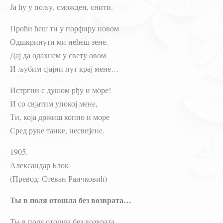
Ја ћу у пољу, сможден, снити.
Проћи ћеш ти у порфиру новом
Одшкринути ми нећеш зене.
Дај да одахнем у свету овом
И љубим сјајни пут крај мене…
Истргни с душом рђу и мòре!
И со свјатим упокој мене,
Ти, која држиш копно и море
Сред руке танке, несвијене.
1905.
Александар Блок
(Превод: Стеван Раичковић)
Ты в поля отошла без возврата…
Ты в поля отошла без возврата.