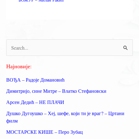
П
р
е
Најновије:
т
ВОЂА – Радоје Домановић
р
Димитријо, сине Митре – Влатко Стефановски
а
Арсен Дедић – НЕ ПЛАЧИ
г
Душко Дугоушко – Хеј, шефе, који ти је враг? – Цртани
а
филм
з
МОСТАРСКЕ КИШЕ – Перо Зубац
а