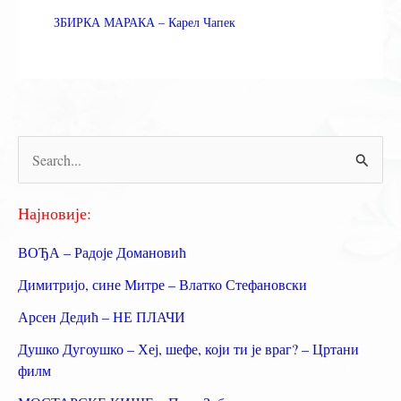
ЗБИРКА МАРАКА – Карел Чапек
П
р
е
Најновије:
т
ВОЂА – Радоје Домановић
р
Димитријо, сине Митре – Влатко Стефановски
а
Арсен Дедић – НЕ ПЛАЧИ
г
Душко Дугоушко – Хеј, шефе, који ти је враг? – Цртани
а
филм
з