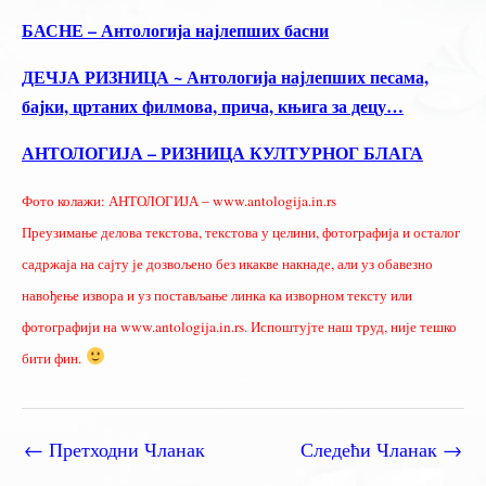
БАСНЕ – Антологија најлепших басни
ДЕЧЈА РИЗНИЦА ~ Антологија најлепших песама,
бајки, цртаних филмова, прича, књига за децу…
АНТОЛОГИЈА – РИЗНИЦА КУЛТУРНОГ БЛАГА
Фото колажи: АНТОЛОГИЈА – www.antologija.in.rs
Преузимање делова текстова, текстова у целини, фотографија и осталог
садржаја на сајту је дозвољено без икакве накнаде, али уз обавезно
навођење извора и уз постављање линка ка изворном тексту или
фотографији на www.antologija.in.rs. Испоштујте наш труд, није тешко
бити фин.
←
Претходни Чланак
Следећи Чланак
→