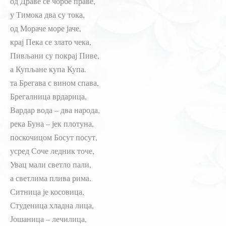
од Драве се чорбе праве,
у Тимока два су тока,
од Мораче море јаче,
крај Пека се злато чека,
Пивљани су покрај Пиве,
а Купљане купа Купа.
та Брегава с вином спава,
Брегалница врдарица,
Вардар вода – два народа,
река Буна – јек плотуна,
поскочицом Босут посут,
усред Соче ледник точе,
Увац мали светло пали,
а светлима плива рима.
Ситница је косовица,
Студеница хладна лица,
Јошаница – лечилица,