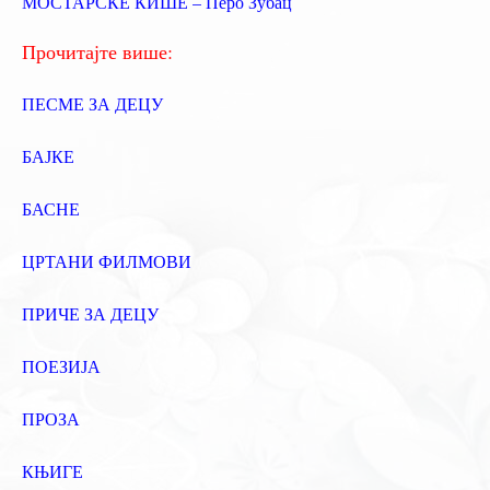
МОСТАРСКЕ КИШЕ – Перо Зубац
а
:
Прочитајте више:
ПЕСМЕ ЗА ДЕЦУ
БАЈКЕ
БАСНЕ
ЦРТАНИ ФИЛМОВИ
ПРИЧЕ ЗА ДЕЦУ
ПОЕЗИЈА
ПРОЗА
КЊИГЕ