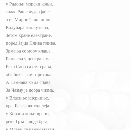
у Радоњи морски коњи,
талас Раше лудар јаше
а из Мирне ђаво вирне.
Колубара земљу вара,
Зетом хране електране,
поред Јајца Плива плива,
Зрмања се мору клања,
Рама сва у централама.
Река Сана са пет грана,
оба бока – пет притока.
А Тамнава ко да спава.
За Чазму је добра чизма,
у Власиње језеркиње,
крај Бегеја житна леја,
у Корани коњи врани,
река Грза – вода брза,
у Млави се камен млави.