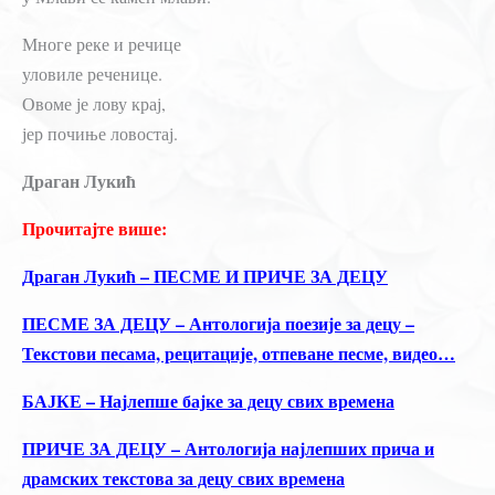
Многе реке и речице
уловиле реченице.
Овоме је лову крај,
јер почиње ловостај.
Драган Лукић
Прочитајте више:
Драган Лукић – ПЕСМЕ И ПРИЧЕ ЗА ДЕЦУ
ПЕСМЕ ЗА ДЕЦУ – Антологија поезије за децу –
Текстови песама, рецитације, отпеване песме, видео…
БАЈКЕ – Најлепше бајке за децу свих времена
ПРИЧЕ ЗА ДЕЦУ – Антологија најлепших прича и
драмских текстова за децу свих времена