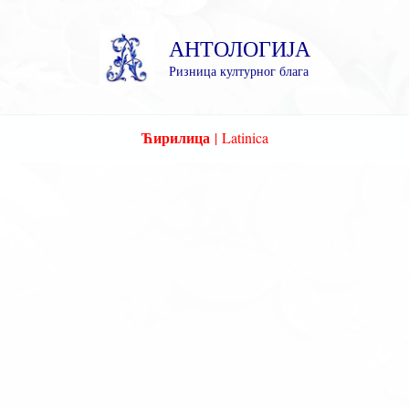
Пређи
на
АНТОЛОГИЈА
садржај
Ризница културног блага
Ћирилица
|
Latinica