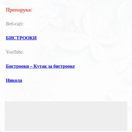
Препорука:
Веб-сајт:
БИСТРООКИ
YouTube:
Бистрооки – Кутак за бистрооке
Никола