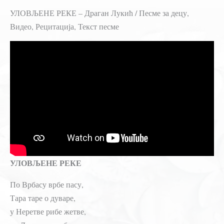
УЛОВЉЕНЕ РЕКЕ – Драган Лукић / Песме за децу,
Видео, Рецитација, Текст песме
УЛОВЉЕНЕ РЕКЕ
По Врбасу врбе пасу,
Тара таре о дуваре,
у Неретве рибе жетве,