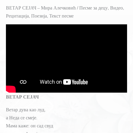
ВЕТАР СЕЈАЧ – Мира Алечковић / Песме за децу, Видео,
Рецитација, Поезија, Текст песме
ВЕТАР СЕЈАЧ
Ветар дува као луд,
а Неда се смеје.
Мама каже: он сад свуд