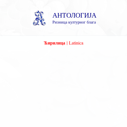
Пређи
на
АНТОЛОГИЈА
садржај
Ризница културног блага
Ћирилица
|
Latinica