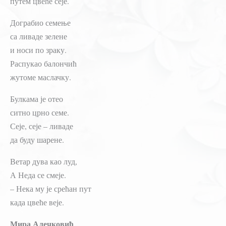
путем цвеће сеје.
Дограбио семење
са ливаде зелене
и носи по зраку.
Распукао балончић
жутоме маслачку.
Булкама је отео
ситно црно семе.
Сеје, сеје – ливаде
да буду шарене.
Ветар дува као луд,
А Неда се смеје.
– Нека му је срећан пут
када цвеће веје.
Мира Алечковић