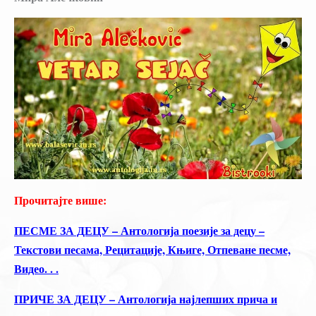
Прочитајте више:
ПЕСМЕ ЗА ДЕЦУ – Антологија поезије за децу –
Текстови песама, Рецитације, Књиге, Отпеване песме,
Видео. . .
ПРИЧЕ ЗА ДЕЦУ – Антологија најлепших прича и