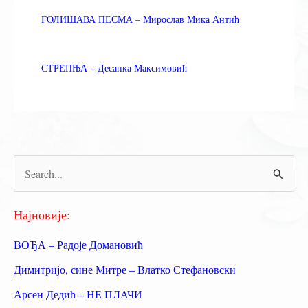
ГОЛИШАВА ПЕСМА – Мирослав Мика Антић
СТРЕПЊА – Десанка Максимовић
П
р
е
Најновије:
т
ВОЂА – Радоје Домановић
р
Димитријо, сине Митре – Влатко Стефановски
а
Арсен Дедић – НЕ ПЛАЧИ
г