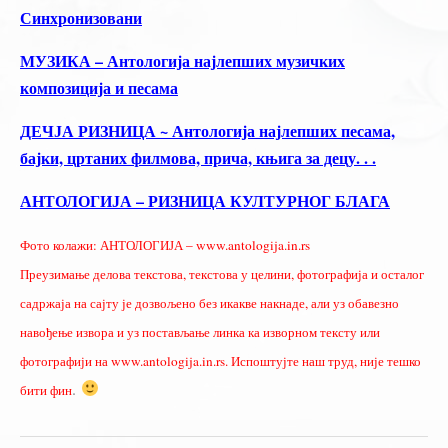
Синхронизовани
МУЗИКА – Антологија најлепших музичких
композиција и песама
ДЕЧЈА РИЗНИЦА ~ Антологија најлепших песама,
бајки, цртаних филмова, прича, књига за децу. . .
АНТОЛОГИЈА – РИЗНИЦА КУЛТУРНОГ БЛАГА
Фото колажи: АНТОЛОГИЈА – www.antologija.in.rs
Преузимање делова текстова, текстова у целини, фотографија и осталог
садржаја на сајту је дозвољено без икакве накнаде, али уз обавезно
навођење извора и уз постављање линка ка изворном тексту или
фотографији на www.antologija.in.rs. Испоштујте наш труд, није тешко
.
бити фин