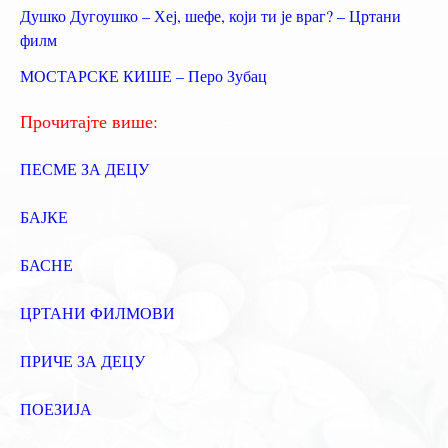
Душко Дугоушко – Хеј, шефе, који ти је враг? – Цртани
а
филм
з
МОСТАРСКЕ КИШЕ – Перо Зубац
а
:
Прочитајте више:
ПЕСМЕ ЗА ДЕЦУ
БАЈКЕ
БАСНЕ
ЦРТАНИ ФИЛМОВИ
ПРИЧЕ ЗА ДЕЦУ
ПОЕЗИЈА