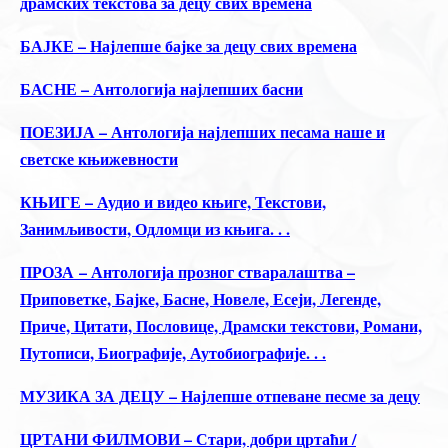
драмских текстова за децу свих времена
БАЈКЕ – Најлепше бајке за децу свих времена
БАСНЕ – Антологија најлепших басни
ПОЕЗИЈА – Антологија најлепших песама наше и
светске књижевности
КЊИГЕ – Аудио и видео књиге, Текстови,
Занимљивости, Одломци из књига. . .
ПРОЗА – Антологија прозног стваралаштва –
Приповетке, Бајке, Басне, Новеле, Есеји, Легенде,
Приче, Цитати, Пословице, Драмски текстови, Романи,
Путописи, Биографије, Аутобиографије. . .
МУЗИКА ЗА ДЕЦУ – Најлепше отпеване песме за децу
ЦРТАНИ ФИЛМОВИ – Стари, добри цртаћи /