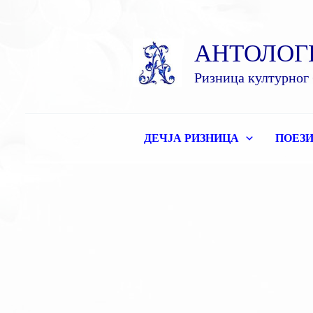
Пређи
на
АНТОЛОГ
садржај
Ризница културног 
ДЕЧЈА РИЗНИЦА
ПОЕЗИ