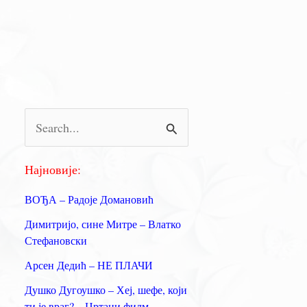
П
р
е
Најновије:
т
ВОЂА – Радоје Домановић
р
Димитријо, сине Митре – Влатко
а
Стефановски
г
Арсен Дедић – НЕ ПЛАЧИ
а
Душко Дугоушко – Хеј, шефе, који
з
ти је враг? – Цртани филм