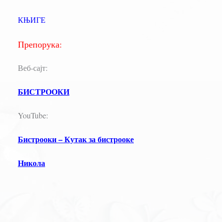
КЊИГЕ
Препорука:
Веб-сајт:
БИСТРООКИ
YouTube:
Бистрооки – Кутак за бистрооке
Никола