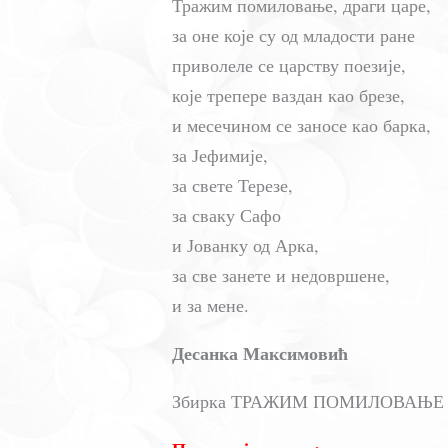
Тражим помиловање, драги царе,
за оне које су од младости ране
приволеле се царству поезије,
које трепере ваздан као брезе,
и месечином се заносе као барка,
за Јефимије,
за свете Терезе,
за сваку Сафо
и Јованку од Арка,
за све занете и недовршене,
и за мене.
Десанка Максимовић
Збирка ТРАЖИМ ПОМИЛОВАЊЕ (