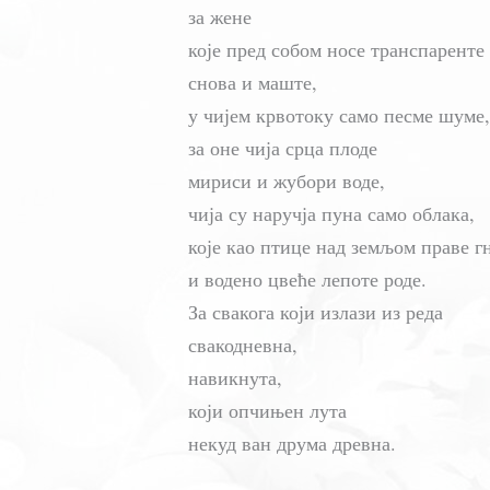
за жене
које пред собом носе транспаренте
снова и маште,
у чијем крвотоку само песме шуме,
за оне чија срца плоде
мириси и жубори воде,
чија су наручја пуна само облака,
које као птице над земљом праве г
и водено цвеће лепоте роде.
За свакога који излази из реда
свакодневна,
навикнута,
који опчињен лута
некуд ван друма древна.