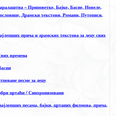
аралаштва – Приповетке, Бајке, Басне, Новеле,
Пословице, Драмски текстови, Романи, Путописи,
лепших прича и драмских текстова за децу свих
свих времена
басни
еване песме за децу
и цртаћи / Синхронизовани
јлепших песама, бајки, цртаних филмова, прича,