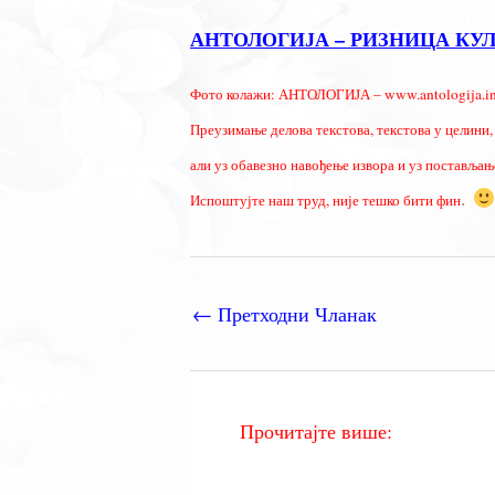
АНТОЛОГИЈА – РИЗНИЦА КУ
Фото колажи: АНТОЛОГИЈА – www.antologija.in
Преузимање делова текстова, текстова у целини, 
али уз обавезно навођење извора и уз постављање
.
Испоштујте наш труд, није тешко бити фин
←
Претходни Чланак
Прочитајте више: