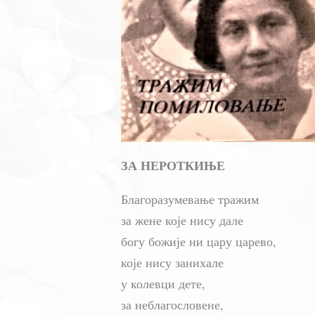
ЗА НЕРОТКИЊЕ
Благоразумевање тражим
за жене које нису дале
богу божије ни цару царево,
које нису занихале
у колевци дете,
за неблагословене,