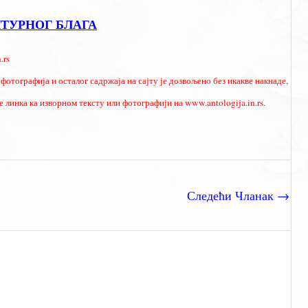
ЛТУРНОГ БЛАГА
.rs
фотографија и осталог садржаја на сајту је дозвољено без икакве накнаде,
 линка ка изворном тексту или фотографији на www.antologija.in.rs.
Следећи Чланак
→