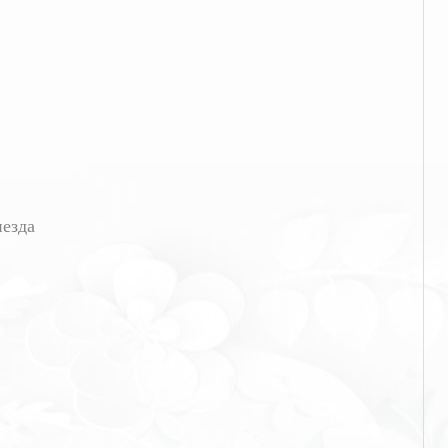
незда