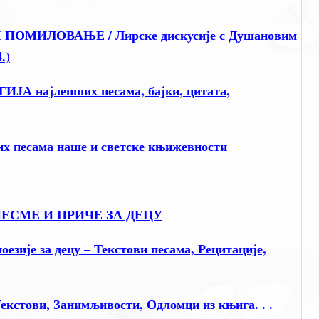
 ПОМИЛОВАЊЕ / Лирске дискусије с Душановим
.)
ЈА најлепших песама, бајки, цитата,
х песама наше и светске књижевности
, ПЕСМЕ И ПРИЧЕ ЗА ДЕЦУ
зије за децу – Текстови песама, Рецитације,
екстови, Занимљивости, Одломци из књига. . .