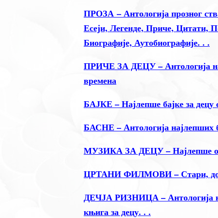
ПРОЗА – Антологија прозног ств
Есеји, Легенде, Приче, Цитати, 
Биографије, Аутобиографије. . .
ПРИЧЕ ЗА ДЕЦУ – Антологија нај
времена
БАЈКЕ – Најлепше бајке за децу 
БАСНЕ – Антологија најлепших 
МУЗИКА ЗА ДЕЦУ – Најлепше отп
ЦРТАНИ ФИЛМОВИ – Стари, добр
ДЕЧЈА РИЗНИЦА – Антологија на
књига за децу. . .