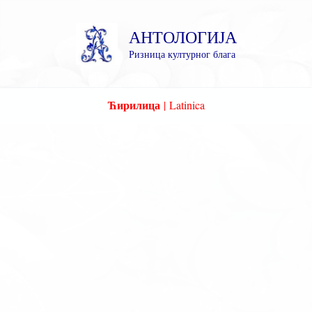
Пређи
на
АНТОЛОГИЈА
садржај
Ризница културног блага
Ћирилица
|
Latinica