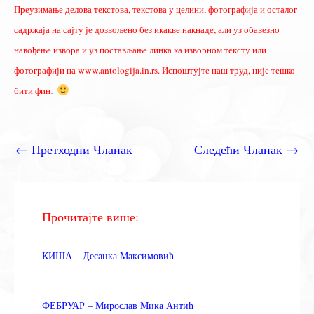
Преузимање делова текстова, текстова у целини, фотографија и осталог
садржаја на сајту је дозвољено без икакве накнаде, али уз обавезно
навођење извора и уз постављање линка ка изворном тексту или
фотографији на www.antologija.in.rs. Испоштујте наш труд, није тешко
.
бити фин
←
Претходни Чланак
Следећи Чланак
→
Прочитајте више:
КИША – Десанка Максимовић
ФЕБРУАР – Мирослав Мика Антић