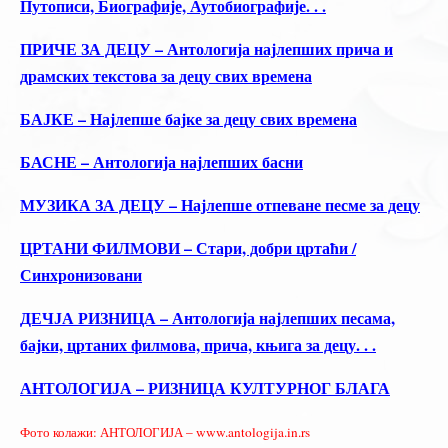
Путописи, Биографије, Аутобиографије. . .
ПРИЧЕ ЗА ДЕЦУ – Антологија најлепших прича и
драмских текстова за децу свих времена
БАЈКЕ – Најлепше бајке за децу свих времена
БАСНЕ – Антологија најлепших басни
МУЗИКА ЗА ДЕЦУ – Најлепше отпеване песме за децу
ЦРТАНИ ФИЛМОВИ – Стари, добри цртаћи /
Синхронизовани
ДЕЧЈА РИЗНИЦА – Антологија најлепших песама,
бајки, цртаних филмова, прича, књига за децу. . .
АНТОЛОГИЈА – РИЗНИЦА КУЛТУРНОГ БЛАГА
Фото колажи: АНТОЛОГИЈА – www.antologija.in.rs