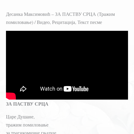
Десанка Максимовић – ЗА ПАСТВУ СРЦА (Тражим
помиловање) / Видео, Рецитација, Текст песме
ЗА ПАСТВУ СРЦА
Царе Душане,
тражим помиловање
за трагикомичне гњурце