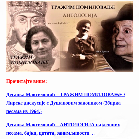
Прочитајте више:
Десанка Максимовић – ТРАЖИМ ПОМИЛОВАЊЕ /
Лирске дискусије с Душановим закоником (Збирка
песама из 1964.)
Десанка Максимовић – АНТОЛОГИЈА најлепших
песама, бајки, цитата, занимљивости. . .