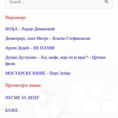
р
е
Најновије:
т
ВОЂА – Радоје Домановић
р
Димитријо, сине Митре – Влатко Стефановски
а
Арсен Дедић – НЕ ПЛАЧИ
г
Душко Дугоушко – Хеј, шефе, који ти је враг? – Цртани
а
филм
з
МОСТАРСКЕ КИШЕ – Перо Зубац
а
:
Прочитајте више:
ПЕСМЕ ЗА ДЕЦУ
БАЈКЕ