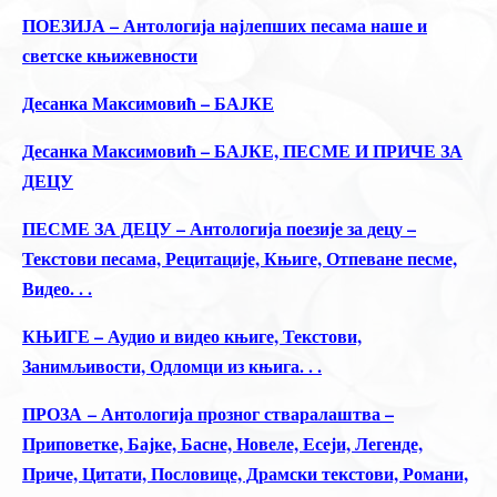
ПОЕЗИЈА – Антологија најлепших песама наше и
светске књижевности
Десанка Максимовић – БАЈКЕ
Десанка Максимовић – БАЈКЕ, ПЕСМЕ И ПРИЧЕ ЗА
ДЕЦУ
ПЕСМЕ ЗА ДЕЦУ – Антологија поезије за децу –
Текстови песама, Рецитације, Књиге, Отпеване песме,
Видео. . .
КЊИГЕ – Аудио и видео књиге, Текстови,
Занимљивости, Одломци из књига. . .
ПРОЗА – Антологија прозног стваралаштва –
Приповетке, Бајке, Басне, Новеле, Есеји, Легенде,
Приче, Цитати, Пословице, Драмски текстови, Романи,