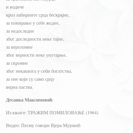
и водиче
кроз лабиринте срца бескрајне,
за понирање у себе жедне,
за недоследне
због доследности неке тајне,
за вероломне
због верности неке унутарње,
за скромне
због некаквога у себи богатства,
за оне који су само срцу
верна паства.
Десанка Максимовић
Из књиге: ТРАЖИМ ПОМИЛОВАЊЕ (1964)
Видео: Песму говори Вјера Мујовић