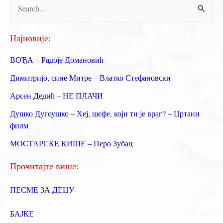
П
р
е
Најновије:
т
ВОЂА – Радоје Домановић
р
Димитријо, сине Митре – Влатко Стефановски
а
Арсен Дедић – НЕ ПЛАЧИ
г
Душко Дугоушко – Хеј, шефе, који ти је враг? – Цртани
а
филм
з
МОСТАРСКЕ КИШЕ – Перо Зубац
а
:
Прочитајте више:
ПЕСМЕ ЗА ДЕЦУ
БАЈКЕ