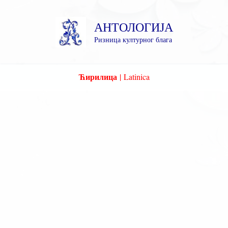
Пређи
на
АНТОЛОГИЈА
садржај
Ризница културног блага
Ћирилица
|
Latinica