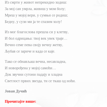
Из смрти у живот непрекидно ходиш:
За мој сан умрла, живиш у мом болу;
Мреш у мојој вери, у сумњи се родиш;
Бедну, у сузи ми ја те спазим холу!
Из мог благослова прешла си у клетву,
И бол одрицања: твој век увек траје…
Вечно семе пева своју вечну жетву,
Љубав се зариче и када се каје.
Тако се обнављаш вечна, несавладна,
И новорођена у мојој самоћи…
Док звучни сутони падају и хладна
Светлост првих звезда, ти се ткаш од ноћи.
Јован Дучић
Прочитајте више: