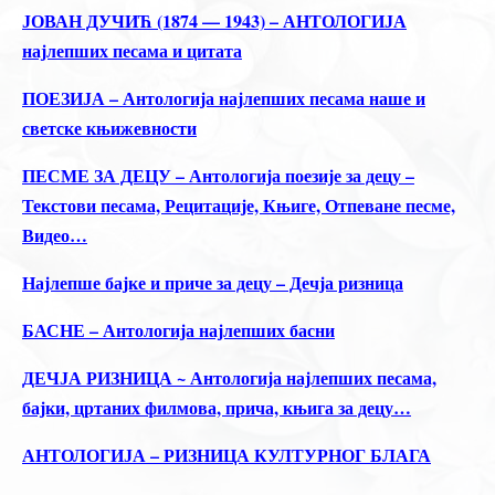
ЈОВАН ДУЧИЋ (1874 — 1943) – АНТОЛОГИЈА
најлепших песама и цитата
ПОЕЗИЈА – Антологија најлепших песама наше и
светске књижевности
ПЕСМЕ ЗА ДЕЦУ – Антологија поезије за децу –
Текстови песама, Рецитације, Књиге, Отпеване песме,
Видео…
Најлепше бајке и приче за децу – Дечја ризница
БАСНЕ – Антологија најлепших басни
ДЕЧЈА РИЗНИЦА ~ Антологија најлепших песама,
бајки, цртаних филмова, прича, књига за децу…
АНТОЛОГИЈА – РИЗНИЦА КУЛТУРНОГ БЛАГА