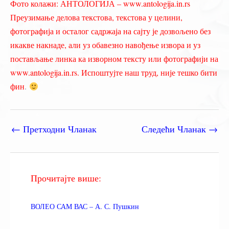
Фото колажи: АНТОЛОГИЈА – www.antologija.in.rs
Преузимање делова текстова, текстова у целини,
фотографија и осталог садржаја на сајту је дозвољено без
икакве накнаде, али уз обавезно навођење извора и уз
постављање линка ка изворном тексту или фотографији на
www.antologija.in.rs. Испоштујте наш труд, није тешко бити
фин
.
←
Претходни Чланак
Следећи Чланак
→
Прочитајте више:
ВОЛЕО САМ ВАС – А. С. Пушкин