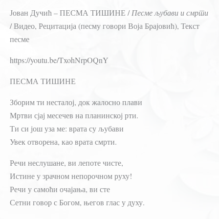
Јован Дучић – ПЕСМА ТИШИНЕ /
Песме љубави и смрти
/ Видео, Рецитација (песму говори Воја Брајовић), Текст
песме
https://youtu.be/TxohNrpOQnY
ПЕСМА ТИШИНЕ
Зборим ти несталој, док жалосно плави
Мртви сјај месечев на планинској рти.
Ти си још уза ме: врата су љубави
Увек отворена, као врата смрти.
Речи неслушане, ви лепоте чисте,
Истине у зрачном непорочном руху!
Речи у самоћи очајања, ви сте
Сетни говор с Богом, његов глас у духу.