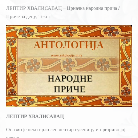
ЛЕПТИР ХВАЛИСАВАЦ – Црначка народна прича /
Приче за децу, Текст
ЛЕПТИР ХВАЛИСАВАЦ
Опазио је неки врло леп лептир гусеницу и презриво јој
рекао: