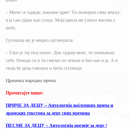
– Мичи се одавде, наказни црве! Ти познајеш само земљу,
а ја сам сјајан као сунце. Моја крила ме узносе високо у
небо.
Гусеница му је мирно одговорила:
– Глуп је тај твој понос. Док грдиш мене, ти унижаваш
себе. Некада си и ти гмизао по земљи и био као и ја. А и
твоја ће деца гмизати и бити гусенице.
Црначка народна прича
Прочитајте више:
ПРИЧЕ ЗА ДЕЦУ – Антологија најлепших прича и
драмских текстова за децу свих времена
ПЕСМЕ ЗА ДЕЦУ – Антологија поезије за децу /