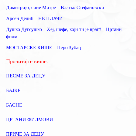
р
Димитријо, сине Митре – Влатко Стефановски
а
Арсен Дедић – НЕ ПЛАЧИ
г
Душко Дугоушко – Хеј, шефе, који ти је враг? – Цртани
а
филм
з
МОСТАРСКЕ КИШЕ – Перо Зубац
а
:
Прочитајте више:
ПЕСМЕ ЗА ДЕЦУ
БАЈКЕ
БАСНЕ
ЦРТАНИ ФИЛМОВИ
ПРИЧЕ ЗА ДЕЦУ