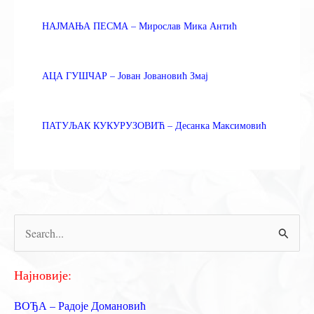
НАЈМАЊА ПЕСМА – Мирослав Мика Антић
АЦА ГУШЧАР – Јован Јовановић Змај
ПАТУЉАК КУКУРУЗОВИЋ – Десанка Максимовић
П
р
е
Најновије:
т
ВОЂА – Радоје Домановић