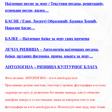
Најлепше песме за децу / Текстови песама, рецитације,
отпеване песме, видео…
БАСНЕ / Езоп, Доситеј Обрадовић, Бранко Ћопић,
Народне басне…
БАЈКЕ – Најлепше бајке за децу свих времена
ДЕЧЈА РИЗНИЦА ~ Антологија најлепших песама,
бајки, цртаних филмова, прича, књига за децу…
АНТОЛОГИЈА – РИЗНИЦА КУЛТУРНОГ БЛАГА
Фото колажи: АНТОЛОГИЈА – www.antologija.in.rs
Преузимање делова текстова, текстова у целини, фотографија и осталог
садржаја на сајту је дозвољено без икакве накнаде, али уз обавезно
навођење извора и уз постављање линка ка изворном тексту или
фотографији на www.antologija.in.rs. Испоштујте наш труд, није тешко