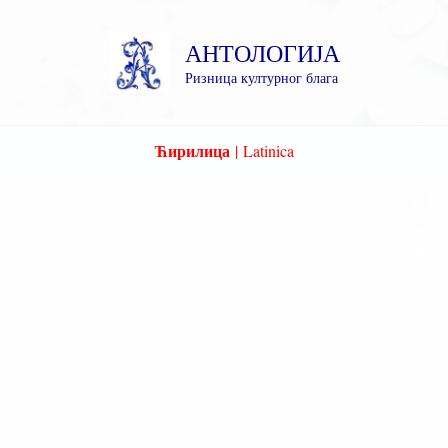
Пређи
на
АНТОЛОГИЈА
садржај
Ризница културног блага
Ћирилица
|
Latinica