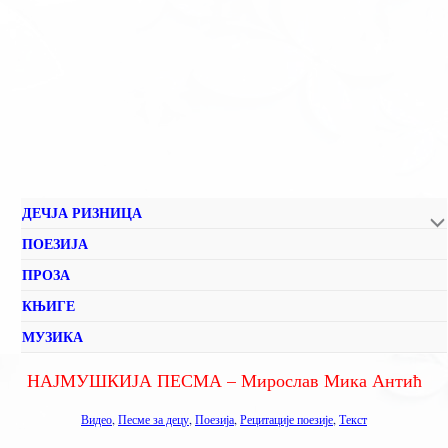
ДЕЧЈА РИЗНИЦА
ПОЕЗИЈА
ПРОЗА
КЊИГЕ
МУЗИКА
НАЈМУШКИЈА ПЕСМА – Мирослав Мика Антић
Видео
,
Песме за децу
,
Поезија
,
Рецитације поезије
,
Текст