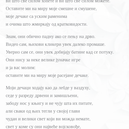
ви што све силом хоћете и ви што све силом можете.
Оставите ми на миру моје смешне и смушене,
моје дечаке са уским раменима
и очима што жмиркају од кратковидости.
Знам, они обично падну ако се пењу на дрво.
Видео сам, њихови кликери увек далеко промаше.
Уверио сам се, они увек добијају батине кад се потуку.
Они нису за неке велике јуначке игре
и ја вас молим:
оставите ми на миру моје расејане дечаке.
Моји дечаци ходају као да лебде у ваздуху,
седе у разреду дрвени и замишљени,
забоду нос у књигу и не чују шта их питате,
али сваки од њих тегли у својој глави
чудан и велики свет који ви можда немате,
свет у коме су они највеће војсковође,