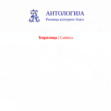
Пређи
на
АНТОЛОГИЈА
садржај
Ризница културног блага
Ћирилица
|
Latinica