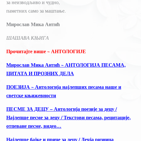
за неизводљиво и чудно,
паметних само за маштање.
Мирослав Мика Антић
ШАШАВА КЊИГА
Прочитајте више ~ АНТОЛОГИЈЕ
Мирослав Мика Антић ~ АНТОЛОГИЈА ПЕСАМА,
ЦИТАТА И ПРОЗНИХ ДЕЛА
ПОЕЗИЈА ~ Антологија најлепших песама наше и
светске књижевности
ПЕСМЕ ЗА ДЕЦУ – Антологија поезије за децу /
Најлепше песме за децу / Текстови песама, рецитације,
отпеване песме, видео…
Најлепше бајке и приче за децу / Дечја ризница