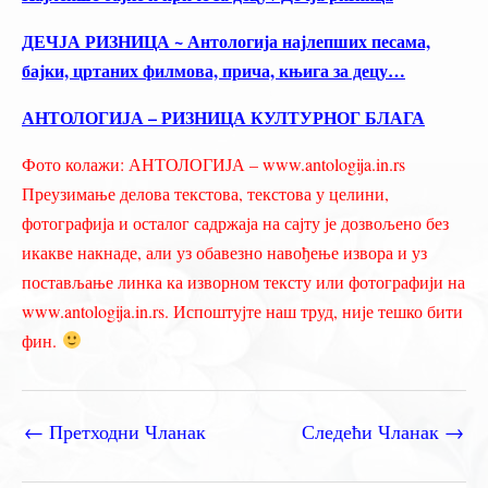
ДЕЧЈА РИЗНИЦА ~ Антологија најлепших песама,
бајки, цртаних филмова, прича, књига за децу…
АНТОЛОГИЈА – РИЗНИЦА КУЛТУРНОГ БЛАГА
Фото колажи: АНТОЛОГИЈА – www.antologija.in.rs
Преузимање делова текстова, текстова у целини,
фотографија и осталог садржаја на сајту је дозвољено без
икакве накнаде, али уз обавезно навођење извора и уз
постављање линка ка изворном тексту или фотографији на
www.antologija.in.rs. Испоштујте наш труд, није тешко бити
фин.
←
Претходни Чланак
Следећи Чланак
→