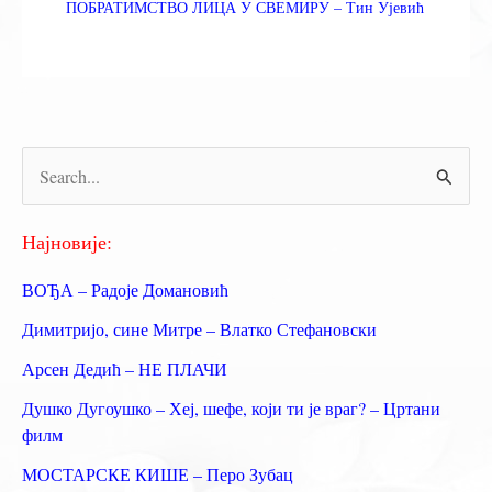
ПОБРАТИМСТВО ЛИЦА У СВЕМИРУ – Тин Ујевић
П
р
е
Најновије:
т
ВОЂА – Радоје Домановић
р
Димитријо, сине Митре – Влатко Стефановски
а
Арсен Дедић – НЕ ПЛАЧИ
г
Душко Дугоушко – Хеј, шефе, који ти је враг? – Цртани
а
филм
з
МОСТАРСКЕ КИШЕ – Перо Зубац
а