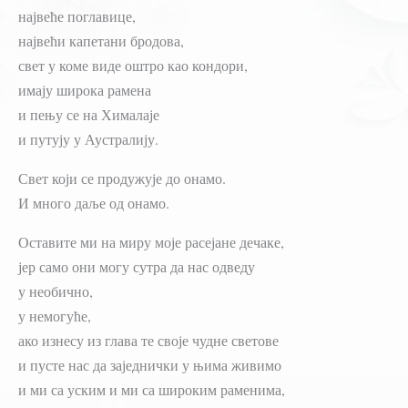
највеће поглавице,
највећи капетани бродова,
свет у коме виде оштро као кондори,
имају широка рамена
и пењу се на Хималаје
и путују у Аустралију.
Свет који се продужује до онамо.
И много даље од онамо.
Оставите ми на миру моје расејане дечаке,
јер само они могу сутра да нас одведу
у необично,
у немогуће,
ако изнесу из глава те своје чудне светове
и пусте нас да заједнички у њима живимо
и ми са уским и ми са широким раменима,