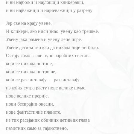
и ви најбољи и најлошији кликераши,
и ви најважнији и најневажнији у разреду.
Јер све на крају увене.
И кликери, ако ниси знао, увену као трешње.
Увену јака рамена и увену лепе игре.
Увене детињство као да никада није ни било.
Остају само главе пуне чаробних светова
који се никада не топе,
који се никада не троше,
који се разлиставају. . . разлиставају. . .
из којих сутра расту нове велике шуме,
нове велике прерије,
нови бескрајни океани,
нове фантастичне планете,
из тих расејаних обичних детињих глава
паметних само за тајанствено,