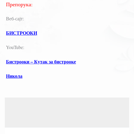
Препорука:
Веб-сајт:
БИСТРООКИ
YouTube:
Бистрооки – Кутак за бистрооке
Никола