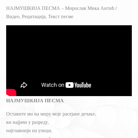
НАЈМУШКИЈА ПЕСМА – Мирослав Мика Антић /
Видео, Рецитација, Текст песме
НАЈМУШКИЈА ПЕСМА
Оставите ми на миру моје расејане дечаке,
ви најјачи у разреду,
најглавнији на улици,