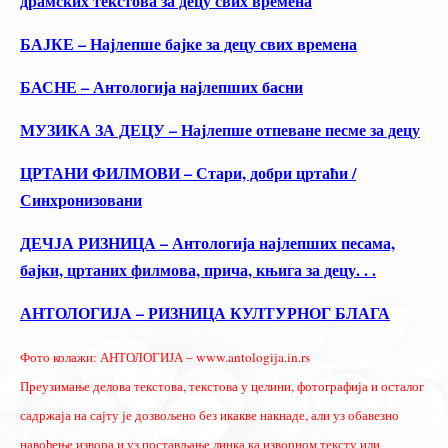
драмских текстова за децу свих времена
БАЈКЕ – Најлепше бајке за децу свих времена
БАСНЕ – Антологија најлепших басни
МУЗИКА ЗА ДЕЦУ – Најлепше отпеване песме за децу
ЦРТАНИ ФИЛМОВИ – Стари, добри цртаћи /
Синхронизовани
ДЕЧЈА РИЗНИЦА – Антологија најлепших песама,
бајки, цртаних филмова, прича, књига за децу. . .
АНТОЛОГИЈА – РИЗНИЦА КУЛТУРНОГ БЛАГА
Фото колажи: АНТОЛОГИЈА – www.antologija.in.rs
Преузимање делова текстова, текстова у целини, фотографија и осталог
садржаја на сајту је дозвољено без икакве накнаде, али уз обавезно
навођење извора и уз постављање линка ка изворном тексту или