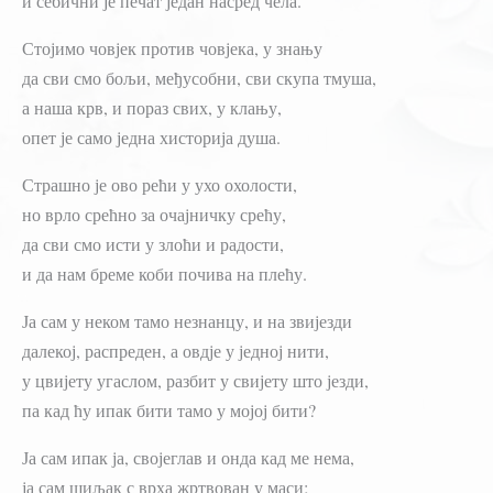
и себични је печат један насред чела.
Стојимо човјек против човјека, у знању
да сви смо бољи, међусобни, сви скупа тмуша,
а наша крв, и пораз свих, у клању,
опет је само једна хисторија душа.
Страшно је ово рећи у ухо охолости,
но врло срећно за очајничку срећу,
да сви смо исти у злоћи и радости,
и да нам бреме коби почива на плећу.
Ја сам у неком тамо незнанцу, и на звијезди
далекој, распреден, а овд‌је у једној нити,
у цвијету угаслом, разбит у свијету што језди,
па кад ћу ипак бити тамо у мојој бити?
Ја сам ипак ја, својеглав и онда кад ме нема,
ја сам шиљак с врха жртвован у маси;