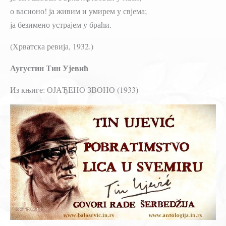
о васионо! ја живим и умирем у свјема;
ја безимено устрајем у браћи.
(Хрватска ревија, 1932.)
Аугустин Тин Ујевић
Из књиге: ОЈАЂЕНО ЗВОНО (1933)