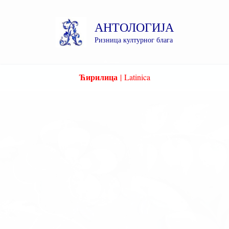
Пређи
на
АНТОЛОГИЈА
садржај
Ризница културног блага
Ћирилица
|
Latinica