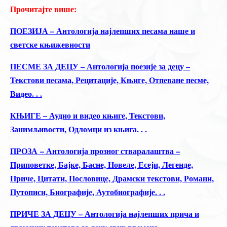
Прочитајте више:
ПОЕЗИЈА – Антологија најлепших песама наше и
светске књижевности
ПЕСМЕ ЗА ДЕЦУ – Антологија поезије за децу –
Текстови песама, Рецитације, Књиге, Отпеване песме,
Видео. . .
КЊИГЕ – Аудио и видео књиге, Текстови,
Занимљивости, Одломци из књига. . .
ПРОЗА – Антологија прозног стваралаштва –
Приповетке, Бајке, Басне, Новеле, Есеји, Легенде,
Приче, Цитати, Пословице, Драмски текстови, Романи,
Путописи, Биографије, Аутобиографије. . .
ПРИЧЕ ЗА ДЕЦУ – Антологија најлепших прича и