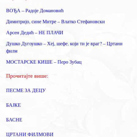
т
ВОЂА – Радоје Домановић
р
Димитријо, сине Митре – Влатко Стефановски
а
Арсен Дедић – НЕ ПЛАЧИ
г
Душко Дугоушко – Хеј, шефе, који ти је враг? – Цртани
а
филм
з
МОСТАРСКЕ КИШЕ – Перо Зубац
а
:
Прочитајте више:
ПЕСМЕ ЗА ДЕЦУ
БАЈКЕ
БАСНЕ
ЦРТАНИ ФИЛМОВИ