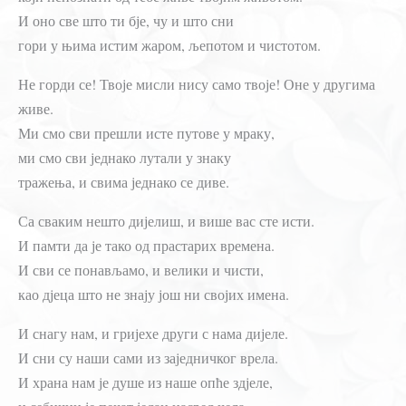
И оно све што ти бје, чу и што сни
гори у њима истим жаром, љепотом и чистотом.
Не горди се! Твоје мисли нису само твоје! Оне у другима
живе.
Ми смо сви прешли исте путове у мраку,
ми смо сви једнако лутали у знаку
тражења, и свима једнако се диве.
Са сваким нешто дијелиш, и више вас сте исти.
И памти да је тако од прастарих времена.
И сви се понављамо, и велики и чисти,
као д‌јеца што не знају још ни својих имена.
И снагу нам, и гријехе други с нама дијеле.
И сни су наши сами из заједничког врела.
И храна нам је душе из наше опће зд‌јеле,