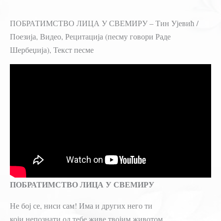
ПОБРАТИМСТВО ЛИЦА У СВЕМИРУ – Тин Ујевић /
Поезија, Видео, Рецитација (песму говори Раде
Шербеџија), Текст песме
ПОБРАТИМСТВО ЛИЦА У СВЕМИРУ
Не бој се, ниси сам! Има и других него ти
који непознати од тебе живе твојим животом.