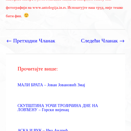
фотографији на www.antologija.in.rs. Испоштујте наш труд, није тешко
.
бити фин
←
Претходни Чланак
Следећи Чланак
→
Прочитајте више:
МАЛИ БРАТА – Јован Јовановић Змај
СКУПШТИНА УОЧИ ТРОЈИЧИНА ДНЕ НА
ЛОВЋЕНУ – Горски вијенац
АСКА И ВУК – Иво Андрић