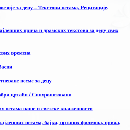
зије за децу – Текстови песама, Рецитације,
лепших прича и драмских текстова за децу свих
свих времена
басни
еване песме за децу
и цртаћи / Синхронизовани
х песама наше и светске књижевности
јлепших песама, бајки, цртаних филмова, прича,