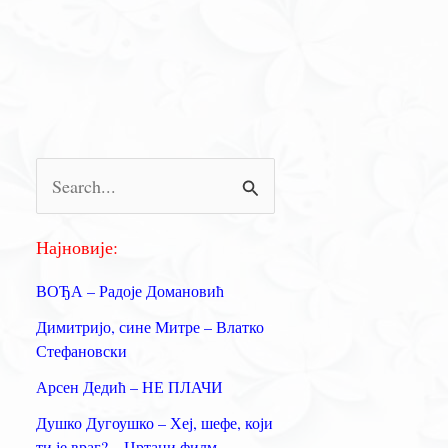
П
р
е
Најновије:
т
ВОЂА – Радоје Домановић
р
Димитријо, сине Митре – Влатко
а
Стефановски
г
Арсен Дедић – НЕ ПЛАЧИ
а
Душко Дугоушко – Хеј, шефе, који
з
ти је враг? – Цртани филм