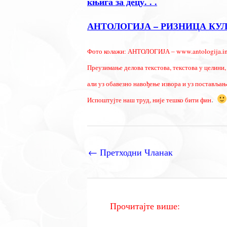
књига за децу. . .
АНТОЛОГИЈА – РИЗНИЦА КУ
Фото колажи: АНТОЛОГИЈА – www.antologija.in
Преузимање делова текстова, текстова у целини, 
али уз обавезно навођење извора и уз постављање
.
Испоштујте наш труд, није тешко бити фин
←
Претходни Чланак
Прочитајте више: