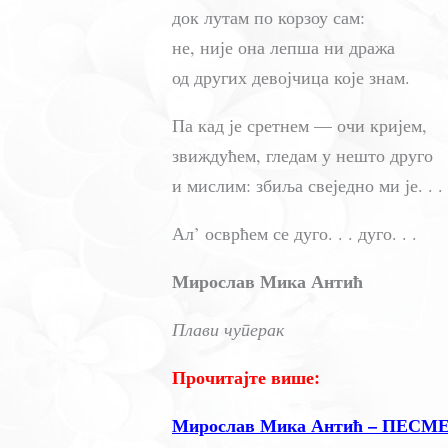
док лутам по корзоу сам:
не, није она лепша ни дража
од других девојчица које знам.
Па кад је сретнем — очи кријем,
звиждућем, гледам у нешто друго
и мислим: збиља свеједно ми је. . .
Ал’ осврћем се дуго. . . дуго. . .
Мирослав Мика Антић
Плави чуперак
Прочитајте више:
Мирослав Мика Антић – ПЕСМ