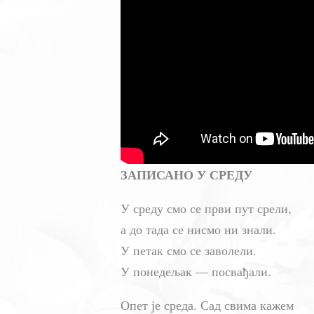
ЗАПИСАНО У СРЕДУ
У среду смо се први пут срели,
а до тада се нисмо ни знали.
У петак смо се заволели.
У понедељак — посвађали.
Опет је среда. Сад свима кажем