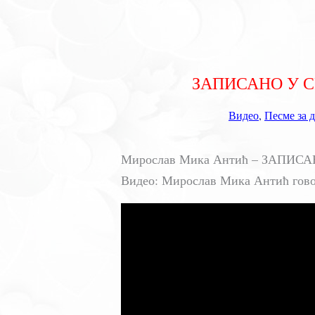
ЗАПИСАНО У СР
Видео
,
Песме за 
Мирослав Мика Антић – ЗАПИСАНО 
Видео: Мирослав Мика Антић говор