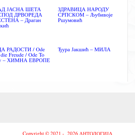
АД ЈАСНА ШЕТА
ЗДРАВИЦА НАРОДУ
СПОД ДРВОРЕДА
СРПСКОМ – Љубивоје
СТЕНА – Драган
Ршумовић
кић
ДА РАДОСТИ / Ode
Ђура Јакшић – МИЛА
 die Freude / Ode To
oy – ХИМНА ЕВРОПЕ
Copyright © 2021 - 2026 АНТОЛОГИЈА