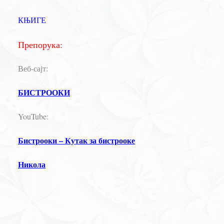
КЊИГЕ
Препорука:
Веб-сајт:
БИСТРООКИ
YouTube:
Бистрооки – Кутак за бистрооке
Никола