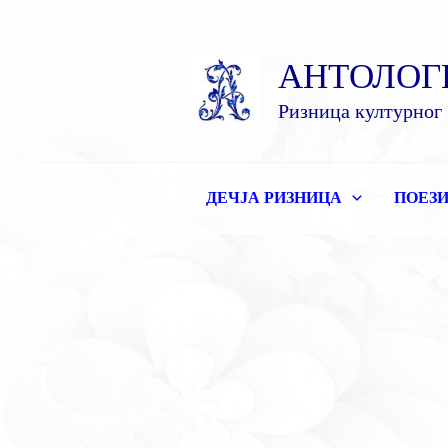
Пређи
на
АНТОЛОГ
садржај
Ризница културног 
ДЕЧЈА РИЗНИЦА
ПОЕЗИ