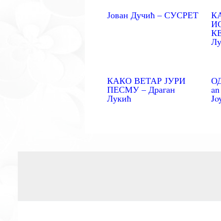
Јован Дучић – СУСРЕТ
К
И
КЕ
Лу
КАКО ВЕТАР ЈУРИ
О
ПЕСМУ – Драган
an
Лукић
J