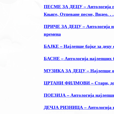
ПЕСМЕ ЗА ДЕЦУ – Антологија пое
Књиге, Отпеване песме, Видео. . .
ПРИЧЕ ЗА ДЕЦУ – Антологија нај
времена
БАЈКЕ – Најлепше бајке за децу 
БАСНЕ – Антологија најлепших 
МУЗИКА ЗА ДЕЦУ – Најлепше отп
ЦРТАНИ ФИЛМОВИ – Стари, добр
ПОЕЗИЈА – Антологија најлепши
ДЕЧЈА РИЗНИЦА – Антологија на