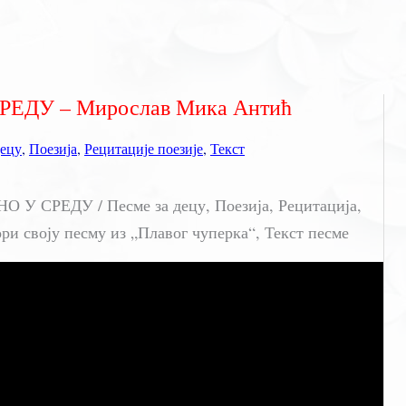
ЕДУ – Мирослав Мика Антић
децу
,
Поезија
,
Рецитације поезије
,
Текст
У СРЕДУ / Песме за децу, Поезија, Рецитација,
и своју песму из „Плавог чуперка“, Текст песме