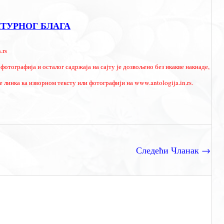
ЛТУРНОГ БЛАГА
.rs
фотографија и осталог садржаја на сајту је дозвољено без икакве накнаде,
 линка ка изворном тексту или фотографији на www.antologija.in.rs.
Следећи Чланак
→