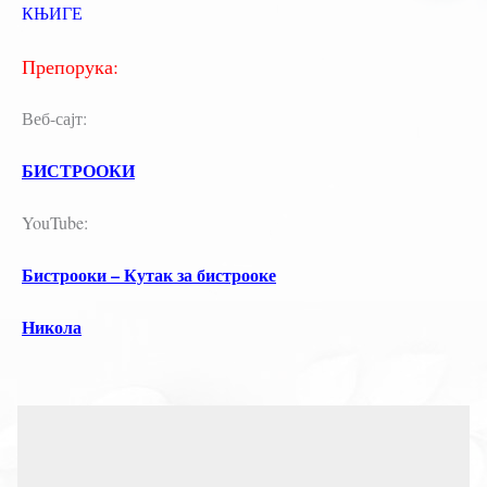
КЊИГЕ
Препорука:
Веб-сајт:
БИСТРООКИ
YouTube:
Бистрооки – Кутак за бистрооке
Никола