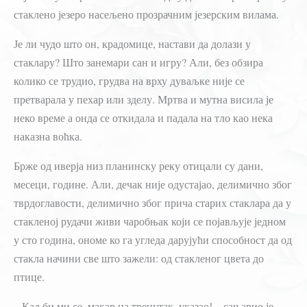
стаклено језеро насељено прозрачним језерским вилама.
Је ли чудо што он, крадомице, настави да долази у
стаклару? Што занемари сан и игру? Али, без обзира
колико се трудио, грудва на врху дуваљке није се
претварала у пехар или зделу. Мртва и мутна висила је
неко време а онда се откидала и падала на тло као нека
наказна воћка.
Брже од иверја низ планинску реку отицали су дани,
месеци, године. Али, дечак није одустајао, делимично због
тврдоглавости, делимично због прича старих стаклара да у
стакленој рудачи живи чаробњак који се појављује једном
у сто година, ономе ко га угледа дарујући способност да од
стакла начини све што зажели: од стакленог цвета до
птице.
– Кад би ми се, макар на тренутак, указао! – сањарио је