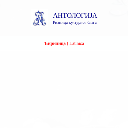
Пређи
на
АНТОЛОГИЈА
садржај
Ризница културног блага
Ћирилица
|
Latinica