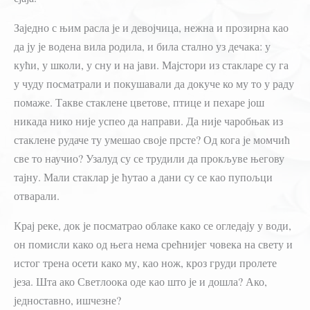
Заједно с њим расла је и девојчица, нежна и прозирна као
да ју је водена вила родила, и била стално уз дечака: у
кући, у школи, у сну и на јави. Мајстори из стакларе су га
у чуду посматрали и покушавали да докуче ко му то у раду
помаже. Такве стаклене цветове, птице и пехаре још
никада нико није успео да направи. Да није чаробњак из
стаклене рудаче ту умешао своје прсте? Од кога је момчић
све то научио? Узалуд су се трудили да прокљуве његову
тајну. Мали стаклар је ћутао а дани су се као пупољци
отварали.
Крај реке, док је посматрао облаке како се огледају у води,
он помисли како од њега нема срећнијег човека на свету и
истог трена осети како му, као нож, кроз груди пролете
језа. Шта ако Светлоока оде као што је и дошла? Ако,
једноставно, ишчезне?