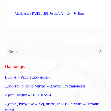
СВИТАЦ ТРАЖИ ПРИЈАТЕЉА – Сун Ју Ђин
П
р
е
Најновије:
т
ВОЂА – Радоје Домановић
р
Димитријо, сине Митре – Влатко Стефановски
а
Арсен Дедић – НЕ ПЛАЧИ
г
Душко Дугоушко – Хеј, шефе, који ти је враг? – Цртани
а
филм