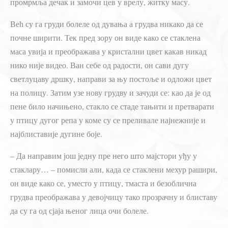
промрмља дечак и замочи цев у врелу, житку масу.
Већ су га груди болеле од дувања а грудва никако да се
почне ширити. Тек пред зору он виде како се стаклена
маса увија и преображава у кристални цвет какав никад
нико није видео. Ван себе од радости, он сави дугу
светлуцаву дршку, направи за њу постоље и одложи цвет
на полицу. Затим узе нову грудву и зачуди се: као да је од
пене било начињено, стакло се стаде тањити и претварати
у птицу дугог репа у коме су се преливале најнежније и
најблиставије дугине боје.
– Да направим још једну пре него што мајстори уђу у
стаклару… – помисли али, када се стаклени мехур рашири,
он виде како се, уместо у птицу, тмаста и безоблична
грудва преображава у девојчицу тако прозрачну и блиставу
да су га од сјаја њеног лица очи болеле.