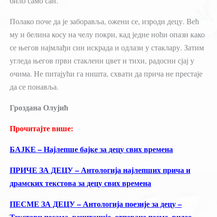
било само сан.
Полако поче да је заборавља, ожени се, изроди децу. Већ
му и белина косу на челу покри, кад једне ноћи опази како
се његов најмлађи син искрада и одлази у стаклару. Затим
угледа његов први стаклени цвет и тихи, радосни сјај у
очима. Не питајући га ништа, схвати да прича не престаје
да се понавља.
Гроздана Олујић
Прочитајте више:
БАЈКЕ – Најлепше бајке за децу свих времена
ПРИЧЕ ЗА ДЕЦУ – Антологија најлепших прича и
драмских текстова за децу свих времена
ПЕСМЕ ЗА ДЕЦУ – Антологија поезије за децу –
Текстови песама, рецитације, отпеване песме, видео…