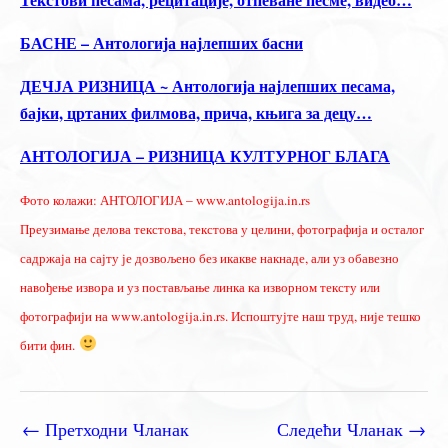
БАСНЕ – Антологија најлепших басни
ДЕЧЈА РИЗНИЦА ~ Антологија најлепших песама,
бајки, цртаних филмова, прича, књига за децу…
АНТОЛОГИЈА – РИЗНИЦА КУЛТУРНОГ БЛАГА
Фото колажи: АНТОЛОГИЈА – www.antologija.in.rs
Преузимање делова текстова, текстова у целини, фотографија и осталог
садржаја на сајту је дозвољено без икакве накнаде, али уз обавезно
навођење извора и уз постављање линка ка изворном тексту или
фотографији на www.antologija.in.rs. Испоштујте наш труд, није тешко
бити фин.
←
Претходни Чланак
Следећи Чланак
→