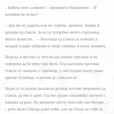
– Бићеш увек са мном? – прошапута бојажљиво. – И
волећеш ме вечно?
– Док ме не удариш или не гурнеш, запамти! Љубав је
крхкија од стакла. За њу је потребно много стрпљења,
много нежнсти… – Лепотица од стакла се осмехну а
младић ускоро заборави и своју стрепњу и њену опомену.
Недеље и месеци су летели као златне стрелице и он
поверова да ће увек тако бити. Под његовим прстима
стакло се савијало у гранчице, у светлуцаве влати траве,
цветне пузавице, и његова је слава расла.
Људи су из далека долазили да виде његове творевине од
стакла, да им се диве. Од ове грудве направићу паучину с
капима од росе. На дневном светлу блистаће као бисери…
– рече мали стаклар једне ноћи, али му посао не пође за