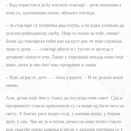
– Кад порастем и ја ћу постати стаклар! – рече малишан а
отац га, одложивши посао, збуњено погледа.
– За стакларе су потребна јака плућа, а ти једва успеваш да
угасиш рођенданску свећу. Није то посао за тебе, синко!
Бежи од стакларске пећи као од куге док ти није спржила
лице и душу… – стаклар заћута и с тугом се загледа у
дечакове златасте очи. Такве у породици никада нико није
имао, нити је ико био тако прозрачан и танак.
– Иди, играј се, дете… – отац уздахну. – И не долази више
овамо.
Али, дечак није био у стању да послуша очев савет. Сјај и
прозрачност стакла привлачили су га више од било чега на
свету. У блеску росе видео га је, у капима кише, у бојама
дуге, у сну. Чак му је и поток личио на неко течно стакло
које скакуће преко камења и негде у даљини претвара се у