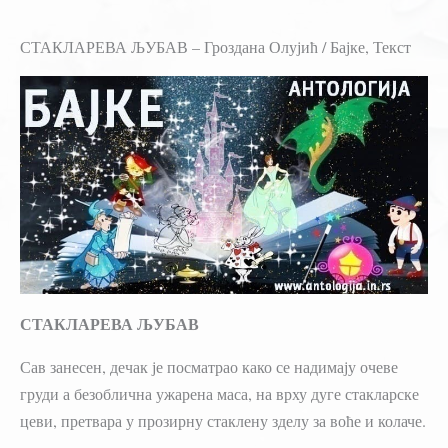
СТАКЛАРЕВА ЉУБАВ – Гроздана Олујић / Бајке, Текст
СТАКЛАРЕВА ЉУБАВ
Сав занесен, дечак је посматрао како се надимају очеве
груди а безоблична ужарена маса, на врху дуге стакларске
цеви, претвара у прозирну стаклену зделу за воће и колаче.