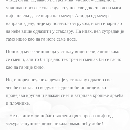
малишан и из све снаге дувао у цев све док стаклена маса
није почела да се шири као мехур. Али, да од мехура
направи зделу, није му полазило за руком, и он се зарицао
да неће више одлазити у стаклару. Па ипак, већ сутрадан је
тамо ишао као да га ноге саме носе.
Понекад му се чинило да у стаклу види нечије лице како
се смеши, али то би трајало тек трен и смешак би се гасио
као да га није било.
Но, и поред неуспеха дечак је у стаклару одлазио све
чешће и остајао све дуже. Једне ноћи он виде како
провејава крупан и влажан снег и затрпава крошње дрвећа
и плочнике.
– Не начиним ли ноћас стаклени цвет прозрачнији од
мехура сапунице, више никада овамо нећу доћи! –