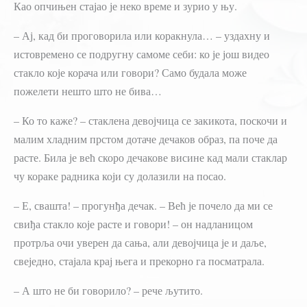
Као опчињен стајао је неко време и зурио у њу.
– Ај, кад би проговорила или коракнула… – уздахну и
истовремено се подругну самоме себи: ко је још видео
стакло које корача или говори? Само будала може
пожелети нешто што не бива…
– Ко то каже? – стаклена девојчица се закикота, поскочи и
малим хладним прстом дотаче дечаков образ, па поче да
расте. Била је већ скоро дечакове висине кад мали стаклар
чу кораке радника који су долазили на посао.
– Е, свашта! – прогунђа дечак. – Већ је почело да ми се
свиђа стакло које расте и говори! – он надланицом
протрља очи уверен да сања, али девојчица је и даље,
свеједно, стајала крај њега и прекорно га посматрала.
– А што не би говорило? – рече љутито.