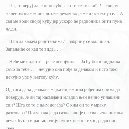
– Па, ти веруј да је немогуће, ако ти се то свиђа! – својом
маленом шаком она дотаче дечаково раме и осмехну се. – А
сад ме води својој кућу јер ускоро ће радионица бити пуна
људи.
– Шта да кажем родитељима? – забрину се малишан. –
Запањиће се кад те виде…
– Неће ме видети! – рече девојчица. – Ја ћу бити видљива
само за тебе… – нечујно она пође за дечаком и исто тако
нечујно уђе у његову кућу.
Од тога дана дечакова мајка није могла рођеним очима да
поверује. Је ли тај насмејани младић њен вечно уплашени
син? Шта се то с њим догађа? С ким он то у мраку
разговара? Покушала је да сазна, али је на сва њена питања
дечак ћутао и растао очију пуних неког тихог, радосног
сјаја.