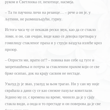
руком и Светлоока се, нехотице, насмеја.
– Та ти паучина личи на резанце… – рече а он је, у
љутини, не размишљајући, гурну.
Истога часа чу се некакав рески звук, као да се стакло
ломи, и он, сав очајан, виде како се девојка претвара у
гомилицу стакленог праха и у струји ваздуха излеће кроз
прозор.
– Опрости ми, врати се!? – повика ван себе од туге и
запрепашћења и потрча за стакленим прахом који се све
брже осипао, док на крају сасвим не нестаде.
Узалуд ју је звао, узалуд за њом трагао. Ни у сан му није
свраћала а дани су се као снежне пахуље ковитлали.
Једино му се, с времена на време, чинило да je у сјају
стакла види, а онда и то престаде и он поверова да је све