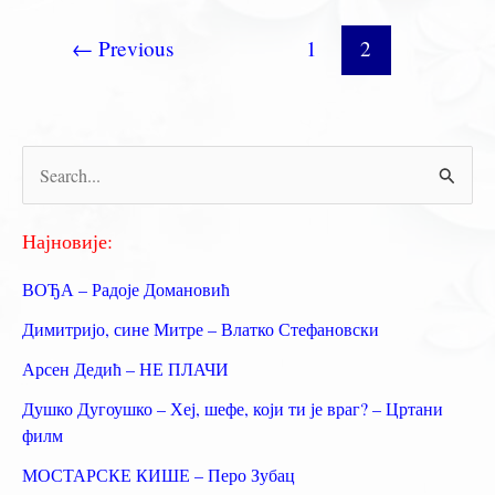
Ршумовић
←
Previous
1
2
П
р
е
Најновије:
т
ВОЂА – Радоје Домановић
р
Димитријо, сине Митре – Влатко Стефановски
а
Арсен Дедић – НЕ ПЛАЧИ
г
Душко Дугоушко – Хеј, шефе, који ти је враг? – Цртани
а
филм
з
МОСТАРСКЕ КИШЕ – Перо Зубац
а