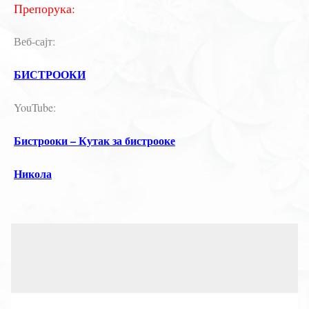
Препорука:
Веб-сајт:
БИСТРООКИ
YouTube:
Бистрооки – Кутак за бистрооке
Никола