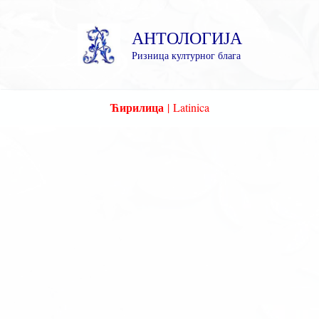
Пређи
на
АНТОЛОГИЈА
садржај
Ризница културног блага
Ћирилица
|
Latinica