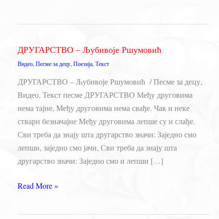
ДРУГАРСТВО – Љубивоје Ршумовић
Видео
,
Песме за децу
,
Поезија
,
Текст
ДРУГАРСТВО – Љубивоје Ршумовић / Песме за децу,
Видео, Текст песме ДРУГАРСТВО Међу друговима
нема тајне, Међу друговима нема свађе. Чак и неке
ствари безначајне Међу друговима лепше су и слађе.
Сви треба да знају шта другарство значи: Заједно смо
лепши, заједно смо јачи, Сви треба да знају шта
другарство значи: Заједно смо и лепши […]
ДРУГАРСТВО
Read More »
–
Љубивоје