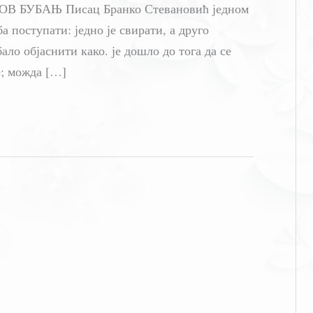
 БУБАЊ Писац Бранко Стевановић једном
а поступати: једно је свирати, а друго
ло објаснити како. је дошло до тога да се
; можда […]