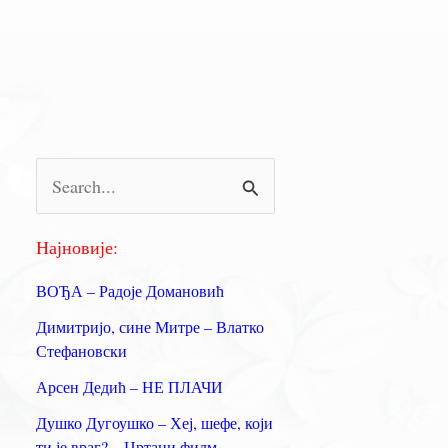
П
р
е
Најновије:
т
ВОЂА – Радоје Домановић
р
Димитријо, сине Митре – Влатко
а
Стефановски
г
Арсен Дедић – НЕ ПЛАЧИ
а
Душко Дугоушко – Хеј, шефе, који
з
ти је враг? – Цртани филм