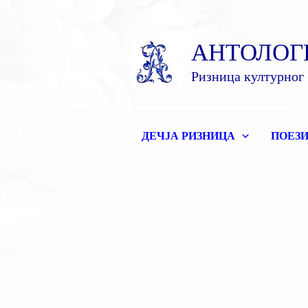
Пређи
на
АНТОЛОГ
садржај
Ризница културног 
ДЕЧЈА РИЗНИЦА
ПОЕЗИ