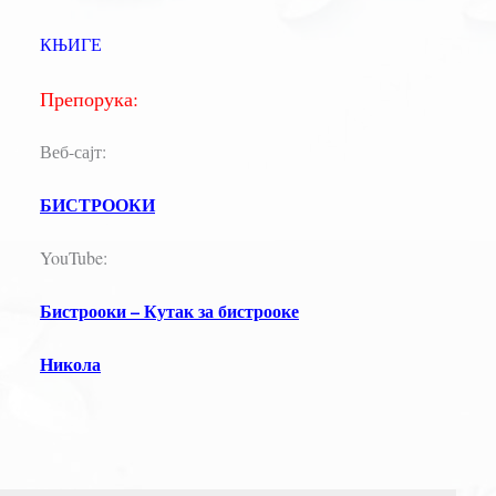
КЊИГЕ
Препорука:
Веб-сајт:
БИСТРООКИ
YouTube:
Бистрооки – Кутак за бистрооке
Никола