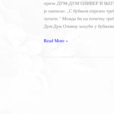
приче ДУМ-ДУМ ОЛИВЕР И ЊЕГОВ
је написао: „С бубњем опрезно треб
лупати.“ Можда би на почетку треба
Дум-Дум Оливер заљуби у бубњеве
ДУМ-
Read More »
ДУМ
ОЛИВЕР
И
ЊЕГОВ
БУБАЊ
–
Игор
Коларов