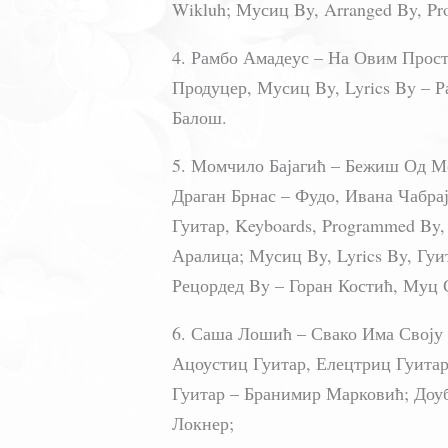
Wikluh; Мусиц By, Arranged By, P
4. Рамбо Амадеус – На Овим Прост
Продуцер, Мусиц By, Lyrics By – 
Балош.
5. Момчило Бајагић – Бежиш Од Ме
Драган Брнас – Фудо, Ивана Чабра
Гуитар, Keyboards, Programmed By,
Аралица; Мусиц By, Lyrics By, Гу
Рецордед By – Горан Костић, Муц 
6. Саша Лошић – Свако Има Своју 
Ацоустиц Гуитар, Елецтриц Гуитар
Гуитар – Бранимир Марковић; Доуб
Локнер;