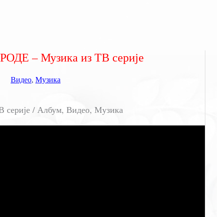
ОДЕ – Музика из ТВ серије
Видео
,
Музика
серије / Албум, Видео, Музика