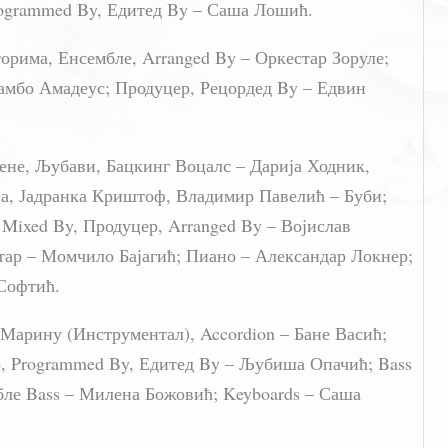
rogrammed By, Едитед By – Саша Лошић.
орима, Енсембле, Arranged By – Оркестар Зоруле;
Рамбо Амадеус; Продуцер, Рецордед By – Едвин
не, Љубави, Бацкинг Воцалс – Дарија Ходник,
ја, Јадранка Криштоф, Владимир Павелић – Буби;
 Mixed By, Продуцер, Arranged By – Војислав
итар – Момчило Бајагић; Пиано – Александар Локнер;
Софтић.
Марину (Инструментал), Accordion – Бане Васић;
, Programmed By, Едитед By – Љубиша Опачић; Bass
ле Bass – Милена Божовић; Keyboards – Саша