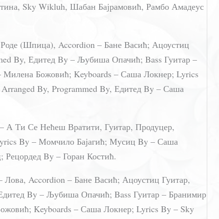
тина, Sky Wikluh, Шабан Бајрамовић, Рамбо Амадеус
 Роде (Шпица), Accordion – Бане Васић; Ацоустиц
med By, Едитед By – Љубиша Опачић; Bass Гуитар –
 Милена Божовић; Keyboards – Саша Локнер; Lyrics
 Arranged By, Programmed By, Едитед By – Саша
– А Ти Се Нећеш Вратити, Гуитар, Продуцер,
Lyrics By – Момчило Бајагић; Мусиц By – Саша
 Рецордед By – Горан Костић.
– Лова, Accordion – Бане Васић; Ацоустиц Гуитар,
Едитед By – Љубиша Опачић; Bass Гуитар – Бранимир
ожовић; Keyboards – Саша Локнер; Lyrics By – Sky