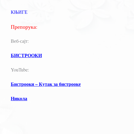
КЊИГЕ
Препорука:
Веб-сајт:
БИСТРООКИ
YouTube:
Бистрооки – Кутак за бистрооке
Никола