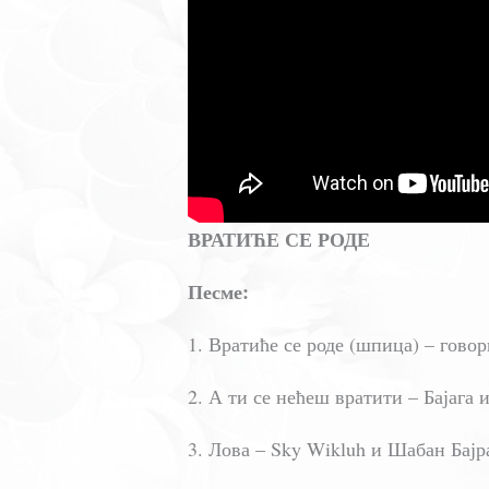
ВРАТИЋЕ СЕ РОДЕ
Песме:
1. Вратиће се роде (шпица) – гово
2. А ти се нећеш вратити – Бајага
3. Лова – Sky Wikluh и Шабан Бајр