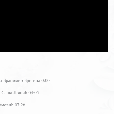
ри Бранимир Брстина 0:00
 и Саша Лошић 04:05
амовић 07:26