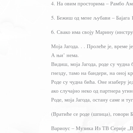
4. На овим просторима – Рамбо Ам
5. Бежиш од мене љубави – Бајага 
6. Свако има своју Марину (инстру
Моја Јагода. . . Пролеће је, време ј
А њи’ нема.
Видиш, моја Јагода, роде су чудна
гнезду, тамо на бандери, на оној к
Роде су чудна бића. Оне изаберу је
ако случајно неко од партнера угин
Роде, моја Јагода, остану саме и туг
(Вратиће се роде (шпица), говори 
Вариоус – Музика Из ТВ Серије „В