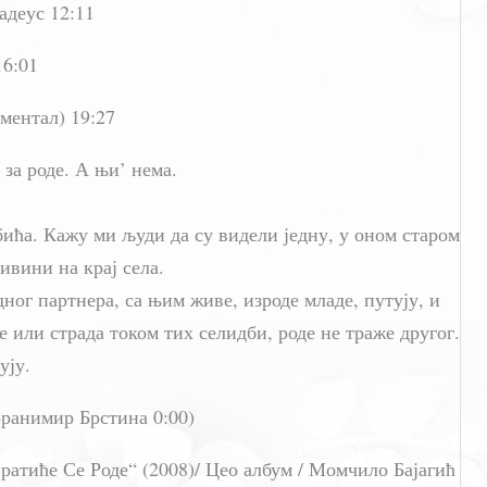
адеус 12:11
16:01
ментал) 19:27
е за роде. А њи’ нема.
 бића. Кажу ми људи да су видели једну, у оном старом
ривини на крај села.
дног партнера, са њим живе, изроде младе, путују, и
е или страда током тих селидби, роде не траже другог.
ују.
Бранимир Брстина 0:00)
ратиће Се Роде“ (2008)/ Цео албум / Момчило Бајагић