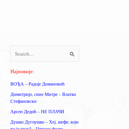
П
р
е
Најновије:
т
ВОЂА – Радоје Домановић
р
Димитријо, сине Митре – Влатко
а
Стефановски
г
Арсен Дедић – НЕ ПЛАЧИ
а
Душко Дугоушко – Хеј, шефе, који
з
ти је враг? – Цртани филм