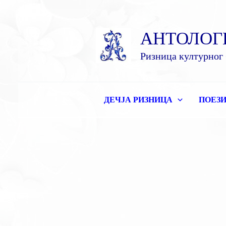
Пређи
на
АНТОЛОГ
садржај
Ризница културног 
ДЕЧЈА РИЗНИЦА
ПОЕЗИ