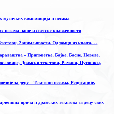
 музичких композиција и песама
х песама наше и светске књижевности
екстови, Занимљивости, Одломци из књига. . .
аралаштва – Приповетке, Бајке, Басне, Новеле,
Пословице, Драмски текстови, Романи, Путописи,
зије за децу – Текстови песама, Рецитације,
лепших прича и драмских текстова за децу свих