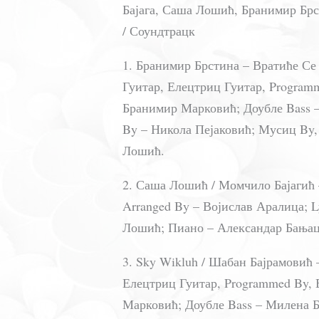
Бајага, Саша Лошић, Бранимир Брс
/ Соундтрацк
1. Бранимир Брстина – Вратиће Се
Гуитар, Елецтриц Гуитар, Program
Бранимир Марковић; Доубле Bass –
By – Никола Пејаковић; Мусиц By,
Лошић.
2. Саша Лошић / Момчило Бајагић 
Arranged By – Војислав Аралица; 
Лошић; Пиано – Александар Бањац;
3. Sky Wikluh / Шабан Бајрамовић 
Елецтриц Гуитар, Programmed By, 
Марковић; Доубле Bass – Милена Б