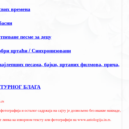
свих времена
басни
еване песме за децу
и цртаћи / Синхронизовани
јлепших песама, бајки, цртаних филмова, прича,
ЛТУРНОГ БЛАГА
.rs
фотографија и осталог садржаја на сајту је дозвољено без икакве накнаде,
 линка ка изворном тексту или фотографији на www.antologija.in.rs.