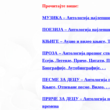
Прочитајте више:
МУЗИКА – Антологија најлепших
ПОЕЗИЈА – Антологија најлепши
КЊИГЕ – Аудио и видео књиге, Т
ПРОЗА – Антологија прозног ств
Есеји, Легенде, Приче, Цитати, 
Биографије, Аутобиографије. . .
ПЕСМЕ ЗА ДЕЦУ – Антологија пое
Књиге, Отпеване песме, Видео. . .
ПРИЧЕ ЗА ДЕЦУ – Антологија нај
времена