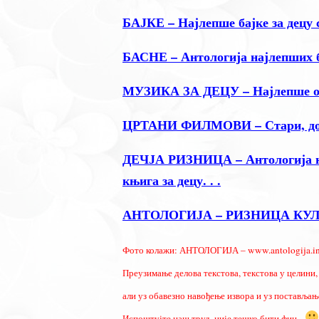
БАЈКЕ – Најлепше бајке за децу 
БАСНЕ – Антологија најлепших 
МУЗИКА ЗА ДЕЦУ – Најлепше отп
ЦРТАНИ ФИЛМОВИ – Стари, добр
ДЕЧЈА РИЗНИЦА – Антологија на
књига за децу. . .
АНТОЛОГИЈА – РИЗНИЦА КУ
Фото колажи: АНТОЛОГИЈА – www.antologija.in
Преузимање делова текстова, текстова у целини, 
али уз обавезно навођење извора и уз постављање
.
Испоштујте наш труд, није тешко бити фин