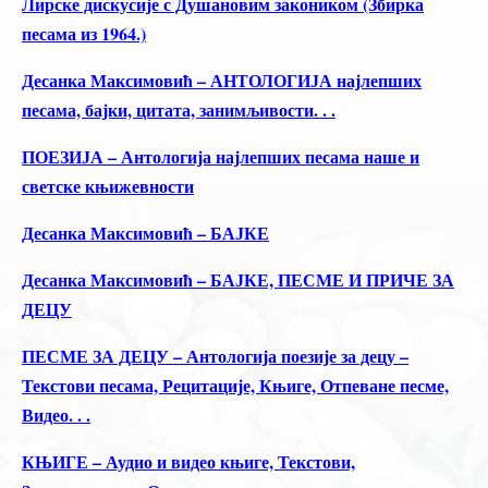
Лирске дискусије с Душановим закоником (Збирка
песама из 1964.)
Десанка Максимовић – АНТОЛОГИЈА најлепших
песама, бајки, цитата, занимљивости. . .
ПОЕЗИЈА – Антологија најлепших песама наше и
светске књижевности
Десанка Максимовић – БАЈКЕ
Десанка Максимовић – БАЈКЕ, ПЕСМЕ И ПРИЧЕ ЗА
ДЕЦУ
ПЕСМЕ ЗА ДЕЦУ – Антологија поезије за децу –
Текстови песама, Рецитације, Књиге, Отпеване песме,
Видео. . .
КЊИГЕ – Аудио и видео књиге, Текстови,