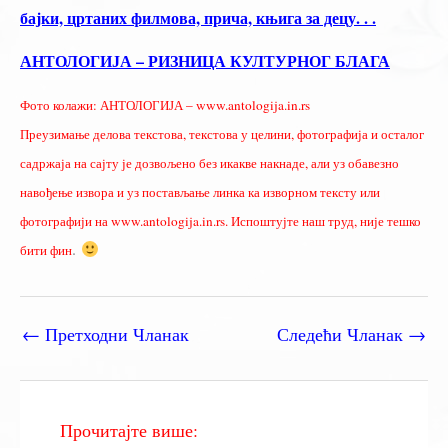
бајки, цртаних филмова, прича, књига за децу. . .
АНТОЛОГИЈА – РИЗНИЦА КУЛТУРНОГ БЛАГА
Фото колажи: АНТОЛОГИЈА – www.antologija.in.rs
Преузимање делова текстова, текстова у целини, фотографија и осталог
садржаја на сајту је дозвољено без икакве накнаде, али уз обавезно
навођење извора и уз постављање линка ка изворном тексту или
фотографији на www.antologija.in.rs. Испоштујте наш труд, није тешко
.
бити фин
←
Претходни Чланак
Следећи Чланак
→
Прочитајте више: