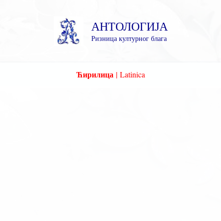
Пређи
на
АНТОЛОГИЈА
садржај
Ризница културног блага
Ћирилица
|
Latinica