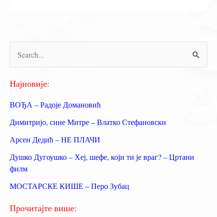
П
р
е
Најновије:
т
ВОЂА – Радоје Домановић
р
Димитријо, сине Митре – Влатко Стефановски
а
Арсен Дедић – НЕ ПЛАЧИ
г
Душко Дугоушко – Хеј, шефе, који ти је враг? – Цртани
а
филм
з
МОСТАРСКЕ КИШЕ – Перо Зубац
а
:
Прочитајте више: