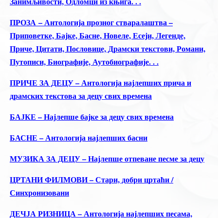
Занимљивости, Одломци из књига. . .
ПРОЗА – Антологија прозног стваралаштва –
Приповетке, Бајке, Басне, Новеле, Есеји, Легенде,
Приче, Цитати, Пословице, Драмски текстови, Романи,
Путописи, Биографије, Аутобиографије. . .
ПРИЧЕ ЗА ДЕЦУ – Антологија најлепших прича и
драмских текстова за децу свих времена
БАЈКЕ – Најлепше бајке за децу свих времена
БАСНЕ – Антологија најлепших басни
МУЗИКА ЗА ДЕЦУ – Најлепше отпеване песме за децу
ЦРТАНИ ФИЛМОВИ – Стари, добри цртаћи /
Синхронизовани
ДЕЧЈА РИЗНИЦА – Антологија најлепших песама,