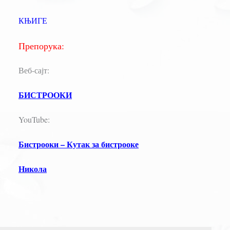
КЊИГЕ
Препорука:
Веб-сајт:
БИСТРООКИ
YouTube:
Бистрооки – Кутак за бистрооке
Никола