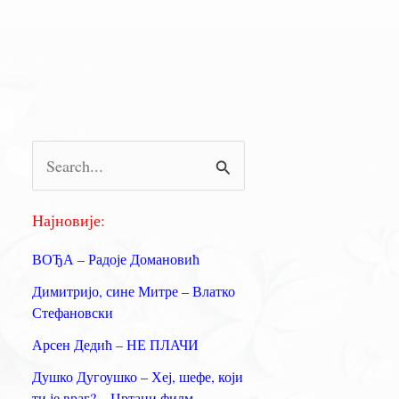
П
р
е
Најновије:
т
ВОЂА – Радоје Домановић
р
Димитријо, сине Митре – Влатко
а
Стефановски
г
Арсен Дедић – НЕ ПЛАЧИ
а
Душко Дугоушко – Хеј, шефе, који
з
ти је враг? – Цртани филм