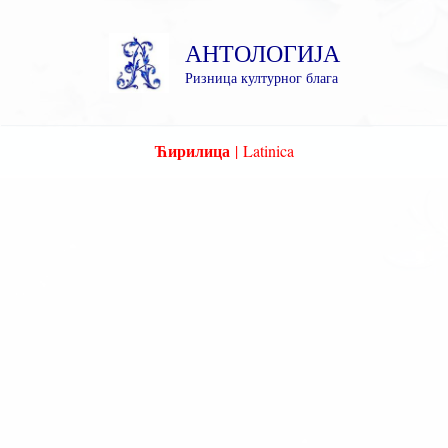
Пређи
на
АНТОЛОГИЈА
садржај
Ризница културног блага
Ћирилица
|
Latinica