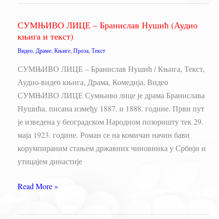
Радоје
Домановић
СУМЊИВО ЛИЦЕ – Бранислав Нушић (Аудио
књига и текст)
Видео
,
Драме
,
Књиге
,
Проза
,
Текст
СУМЊИВО ЛИЦЕ – Бранислав Нушић / Књига, Текст,
Аудио-видео књига, Драма, Комедија, Видео
СУМЊИВО ЛИЦЕ Сумњиво лице је драма Бранислава
Нушића, писана између 1887. и 1888. године. Први пут
је изведена у београдском Народном позоришту тек 29.
маја 1923. године. Роман се на комичан начин бави
корумпираним стањем државних чиновника у Србији и
утицајем династије
СУМЊИВО
Read More »
ЛИЦЕ
–