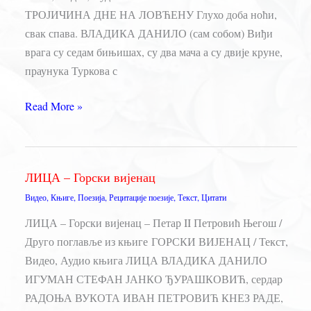
ТРОЈИЧИНА ДНЕ НА ЛОВЋЕНУ Глухо доба ноћи,
свак спава. ВЛАДИКА ДАНИЛО (сам собом) Виђи
врага су седам бињишах, су два мача а су двије круне,
праунука Туркова с
СКУПШТИНА
Read More »
УОЧИ
ТРОЈИЧИНА
ДНЕ
ЛИЦА – Горски вијенац
НА
Видео
,
Књиге
,
Поезија
,
Рецитације поезије
,
Текст
,
Цитати
ЛОВЋЕНУ
–
ЛИЦА – Горски вијенац – Петар II Петровић Његош /
Горски
Друго поглавље из књиге ГОРСКИ ВИЈЕНАЦ / Текст,
вијенац
Видео, Аудио књига ЛИЦА ВЛАДИКА ДАНИЛО
ИГУМАН СТЕФАН ЈАНКО ЂУРАШКОВИЋ, сердар
РАДОЊА ВУКОТА ИВАН ПЕТРОВИЋ КНЕЗ РАДЕ,