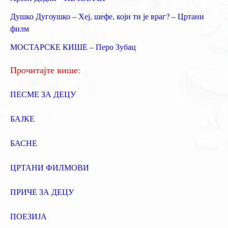
г
Душко Дугоушко – Хеј, шефе, који ти је враг? – Цртани
а
филм
з
МОСТАРСКЕ КИШЕ – Перо Зубац
а
:
Прочитајте више:
ПЕСМЕ ЗА ДЕЦУ
БАЈКЕ
БАСНЕ
ЦРТАНИ ФИЛМОВИ
ПРИЧЕ ЗА ДЕЦУ
ПОЕЗИЈА