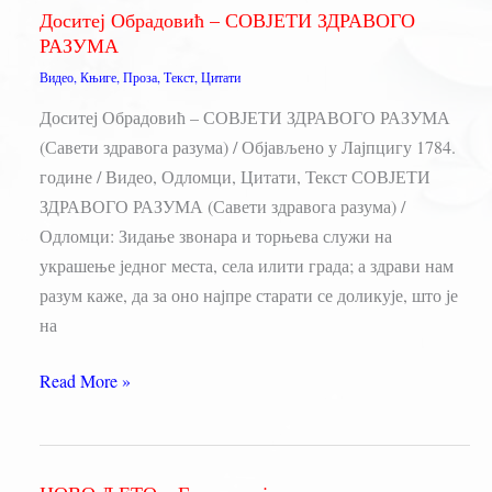
Доситеј Обрадовић – СОВЈЕТИ ЗДРАВОГО
Нушић
РАЗУМА
(Предговор)
Видео
,
Књиге
,
Проза
,
Текст
,
Цитати
Доситеј Обрадовић – СОВЈЕТИ ЗДРАВОГО РАЗУМА
(Савети здравога разума) / Објављено у Лајпцигу 1784.
године / Видео, Одломци, Цитати, Текст СОВЈЕТИ
ЗДРАВОГО РАЗУМА (Савети здравога разума) /
Одломци: Зидање звонара и торњева служи на
украшење једног места, села илити града; а здрави нам
разум каже, да за оно најпре старати се доликује, што је
на
Доситеј
Read More »
Обрадовић
–
СОВЈЕТИ