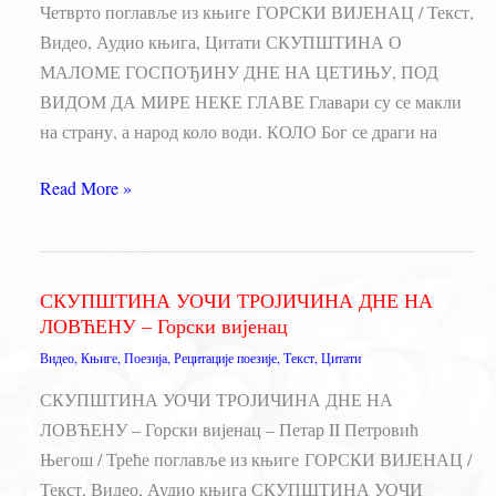
Четврто поглавље из књиге ГОРСКИ ВИЈЕНАЦ / Текст,
Видео, Аудио књига, Цитати СКУПШТИНА О
МАЛОМЕ ГОСПОЂИНУ ДНЕ НА ЦЕТИЊУ, ПОД
ВИДОМ ДА МИРЕ НЕКЕ ГЛАВЕ Главари су се макли
на страну, а народ коло води. КОЛО Бог се драги на
СКУПШТИНА
Read More »
О
МАЛОМЕ
ГОСПОЂИНУ
СКУПШТИНА УОЧИ ТРОЈИЧИНА ДНЕ НА
ДНЕ
ЛОВЋЕНУ – Горски вијенац
НА
Видео
,
Књиге
,
Поезија
,
Рецитације поезије
,
Текст
,
Цитати
ЦЕТИЊУ
–
СКУПШТИНА УОЧИ ТРОЈИЧИНА ДНЕ НА
Горски
ЛОВЋЕНУ – Горски вијенац – Петар II Петровић
вијенац
Његош / Треће поглавље из књиге ГОРСКИ ВИЈЕНАЦ /
Текст, Видео, Аудио књига СКУПШТИНА УОЧИ