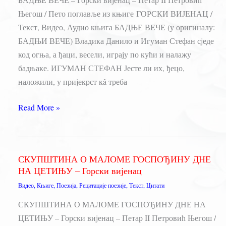
Његош / Пето поглавље из књиге ГОРСКИ ВИЈЕНАЦ /
Текст, Видео, Аудио књига БАДЊЕ ВЕЧЕ (у оригиналу:
БАДЊИ ВЕЧЕ) Владика Данило и Игуман Стефан сједе
код огња, а ђаци, весели, играју по кући и налажу
бадњаке. ИГУМАН СТЕФАН Јесте ли их, ђецо,
наложили, у пријекрст кâ треба
БАДЊЕ
Read More »
ВЕЧЕ
–
Горски
СКУПШТИНА О МАЛОМЕ ГОСПОЂИНУ ДНЕ
вијенац
НА ЦЕТИЊУ – Горски вијенац
Видео
,
Књиге
,
Поезија
,
Рецитације поезије
,
Текст
,
Цитати
СКУПШТИНА О МАЛОМЕ ГОСПОЂИНУ ДНЕ НА
ЦЕТИЊУ – Горски вијенац – Петар II Петровић Његош /