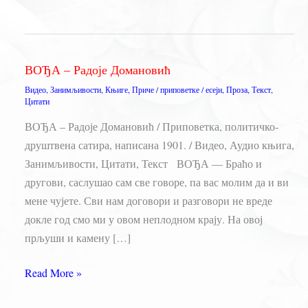
ВОЂА – Радоје Домановић
Видео
,
Занимљивости
,
Књиге
,
Приче / приповетке / есеји
,
Проза
,
Текст
,
Цитати
ВОЂА – Радоје Домановић / Приповетка, политичко-
друштвена сатира, написана 1901. / Видео, Аудио књига,
Занимљивости, Цитати, Текст ВОЂА — Браћо и
другови, саслушао сам све говоре, па вас молим да и ви
мене чујете. Сви нам договори и разговори не вреде
докле год смо ми у овом неплодном крају. На овој
прљуши и камену […]
ВОЂА
Read More »
–