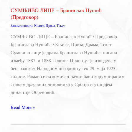
Бранислав
СУМЊИВО ЛИЦЕ – Бранислав Нушић
Нушић
(Предговор)
(Аудио
Занимљивости
,
Књиге
,
Проза
,
Текст
књига
и
СУМЊИВО ЛИЦЕ – Бранислав Нушић / Предговор
текст)
Бранислава Нушића / Књиге, Проза, Драма, Текст
Сумњиво лице је драма Бранислава Нушића, писана
између 1887. и 1888. године. Први пут је изведена у
београдском Народном позоришту тек 29. маја 1923.
године. Роман се на комичан начин бави корумпираним
стањем државних чиновника у Србији и утицајем
династије Обреновић.
СУМЊИВО
Read More »
ЛИЦЕ
–
Бранислав