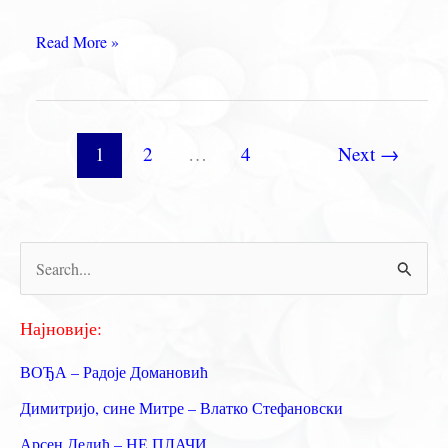
ПОСВЕТА
Read More »
ПРАХУ
ОЦА
СРБИЈЕ
–
1
2
…
4
Next
→
Горски
вијенац
П
р
е
Најновије:
т
ВОЂА – Радоје Домановић
р
Димитријо, сине Митре – Влатко Стефановски
а
Арсен Дедић – НЕ ПЛАЧИ