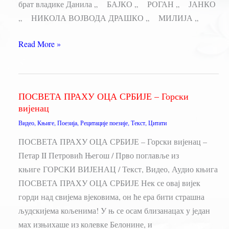
брат владике Данила „ БАЈКО „ РОГАН „ ЈАНКО
„ НИКОЛА ВОЈВОДА ДРАШКО „ МИЛИЈА „
ЛИЦА
Read More »
–
Горски
вијенац
ПОСВЕТА ПРАХУ ОЦА СРБИЈЕ – Горски
вијенац
Видео
,
Књиге
,
Поезија
,
Рецитације поезије
,
Текст
,
Цитати
ПОСВЕТА ПРАХУ ОЦА СРБИЈЕ – Горски вијенац –
Петар II Петровић Његош / Прво поглавље из
књиге ГОРСКИ ВИЈЕНАЦ / Текст, Видео, Аудио књига
ПОСВЕТА ПРАХУ ОЦА СРБИЈЕ Нек се овај вијек
горди над свијема вјековима, он ће ера бити страшна
људскијема кољенима! У њ се осам близанацах у један
мах изњихаше из колевке Белонине, и