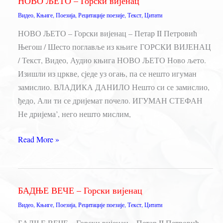
НОВО ЉЕТО – Горски вијенац
ЗДРАВОГО
Видео
,
Књиге
,
Поезија
,
Рецитације поезије
,
Текст
,
Цитати
РАЗУМА
НОВО ЉЕТО – Горски вијенац – Петар II Петровић
Његош / Шесто поглавље из књиге ГОРСКИ ВИЈЕНАЦ
/ Текст, Видео, Аудио књига НОВО ЉЕТО Ново љето.
Изишли из цркве, сједе уз огањ, па се нешто игуман
замислио. ВЛАДИКА ДАНИЛО Нешто си се замислио,
ђедо, Али ти се дријемат почело. ИГУМАН СТЕФАН
Не дријема’, него нешто мислим,
НОВО
Read More »
ЉЕТО
–
Горски
БАДЊЕ ВЕЧЕ – Горски вијенац
вијенац
Видео
,
Књиге
,
Поезија
,
Рецитације поезије
,
Текст
,
Цитати
БАДЊЕ ВЕЧЕ – Горски вијенац – Петар II Петровић