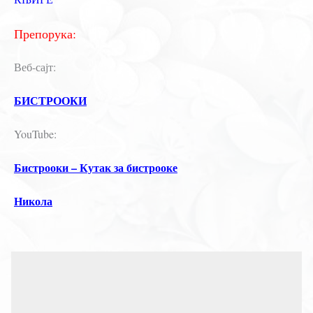
Препорука:
Веб-сајт:
БИСТРООКИ
YouTube:
Бистрооки – Кутак за бистрооке
Никола