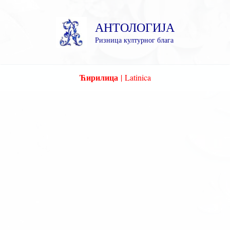
Пређи
на
АНТОЛОГИЈА
садржај
Ризница културног блага
Ћирилица
|
Latinica