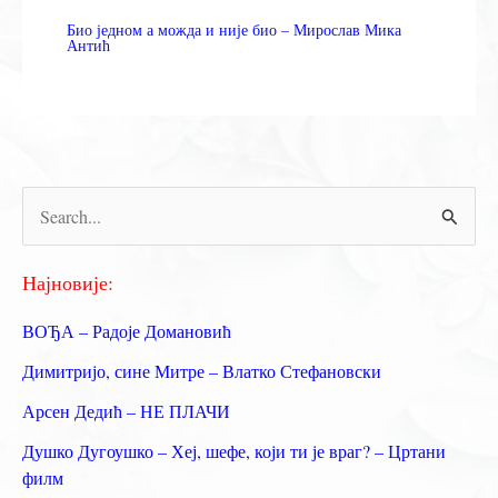
Био једном а можда и није био – Мирослав Мика
Антић
П
р
е
Најновије:
т
ВОЂА – Радоје Домановић
р
Димитријо, сине Митре – Влатко Стефановски
а
Арсен Дедић – НЕ ПЛАЧИ
г
Душко Дугоушко – Хеј, шефе, који ти је враг? – Цртани
а
филм
з