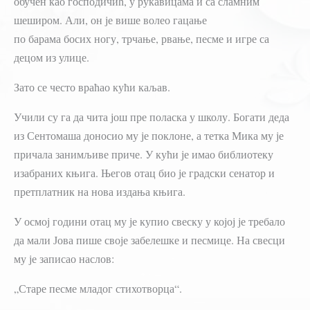
обучен као господичић, у рукавицама и са сламним
шеширом. Али, он је више волео гацање
по барама босих ногу, трчање, рвање, песме и игре са
децом из улице.
Зато се често враћао кући каљав.
Учили су га да чита још пре поласка у школу. Богати деда
из Сентомаша доносио му је поклоне, а тетка Мика му је
причала занимљиве приче. У кући је имао библиотеку
изабраних књига. Његов отац био је градски сенатор и
претплатник на нова издања књига.
У осмој години отац му је купио свеску у којој је требало
да мали Јова пише своје забелешке и песмице. На свесци
му је записао наслов:
„Старе песме младог стихотворца“.