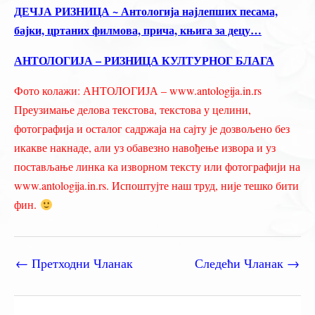
ДЕЧЈА РИЗНИЦА ~ Антологија најлепших песама,
бајки, цртаних филмова, прича, књига за децу…
АНТОЛОГИЈА – РИЗНИЦА КУЛТУРНОГ БЛАГА
Фото колажи: АНТОЛОГИЈА – www.antologija.in.rs
Преузимање делова текстова, текстова у целини,
фотографија и осталог садржаја на сајту је дозвољено без
икакве накнаде, али уз обавезно навођење извора и уз
постављање линка ка изворном тексту или фотографији на
www.antologija.in.rs. Испоштујте наш труд, није тешко бити
фин.
←
Претходни Чланак
Следећи Чланак
→