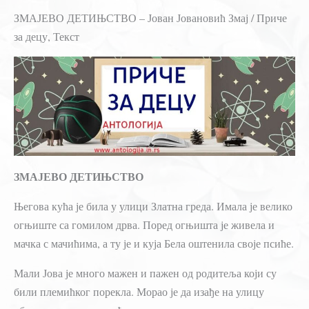
ЗМАЈЕВО ДЕТИЊСТВО – Јован Јовановић Змај / Приче
за децу, Текст
ЗМАЈЕВО ДЕТИЊСТВО
Његова кућа је била у улици Златна греда. Имала је велико
огњиште са гомилом дрва. Поред огњишта је живела и
мачка с мачићима, а ту је и куја Бела оштенила своје псиће.
Мали Јова је много мажен и пажен од родитеља који су
били племићког порекла. Морао је да изађе на улицу