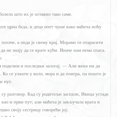
 болело што их је оставио тако саме.
ште црна беда, и деца опет чуше како маћеха ноћу
погаче, а онда је свему крај. Морамо се отарасити
а не знају да се врате кући. Иначе нам нема спаса.
о:
м поделим и последњи залогај. — Али жена ни да
. Ко се ухвати у коло, мора и да поигра, па пошто је
и пут.
а су разговор. Кад су родитељи заспали, Ивица устаде
 као и први пут; али маћеха је закључала врата и
ешио своју сестрицу говорећи јој: