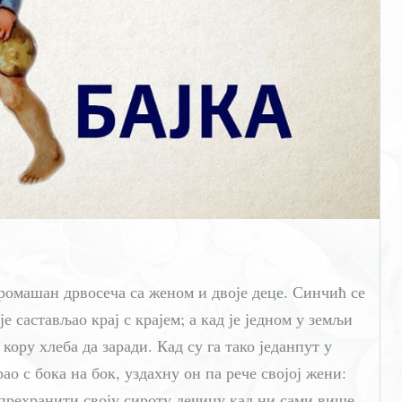
ромашан дрвосеча са женом и двоје деце. Синчић се
е састављао крај с крајем; а кад је једном у земљи
кору хлеба да заради. Кад су га тако једанпут у
ао с бока на бок, уздахну он па рече својој жени:
прехранити своју сироту дечицу кад ни сами више