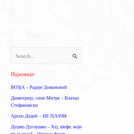
П
р
е
Најновије:
т
ВОЂА – Радоје Домановић
р
Димитријо, сине Митре – Влатко
а
Стефановски
г
Арсен Дедић – НЕ ПЛАЧИ
а
Душко Дугоушко – Хеј, шефе, који
з
ти је враг? – Цртани филм