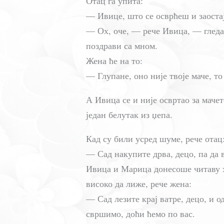
Отац га упита:
— Ивице, што се осврћеш и заостај
— Ох, оче, — рече Ивица, — гледам 
поздрави са мном.
Жена ће на то:
— Глупане, оно није твоје маче, то
А Ивица се и није освртао за мачет
један белутак из џепа.
Кад су били усред шуме, рече отац
— Сад накупите дрва, децо, па да 
Ивица и Марица донесоше читаву х
високо да лиже, рече жена:
— Сад лезите крај ватре, децо, и о
свршимо, доћи ћемо по вас.