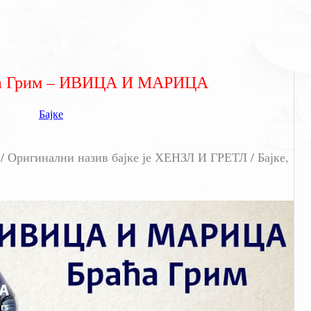
ћа Грим – ИВИЦА И МАРИЦА
Бајке
ригинални назив бајке је ХЕНЗЛ И ГРЕТЛ / Бајке,