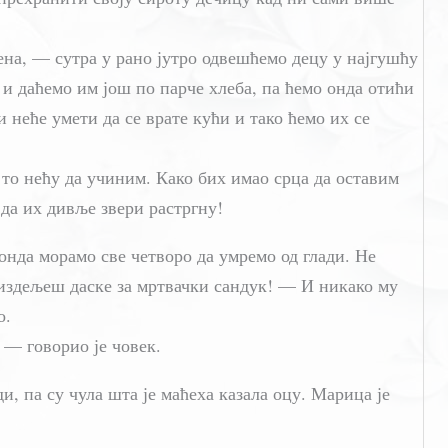
на, — сутра у рано јутро одвешћемо децу у најгушћу
и даћемо им још по парче хлеба, па ћемо онда отићи
 неће умети да се врате кући и тако ћемо их се
то нећу да учиним. Како бих имао срца да оставим
 да их дивље звери растргну!
онда морамо све четворо да умремо од глади. Не
 издељеш даске за мртвачки сандук! — И никако му
о.
 — говорио је човек.
ди, па су чула шта је маћеха казала оцу. Марица је