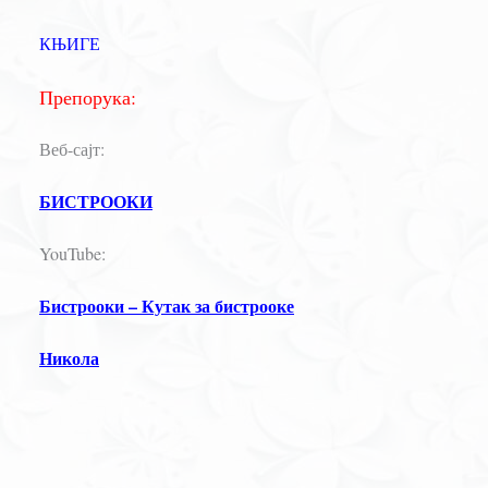
КЊИГЕ
Препорука:
Веб-сајт:
БИСТРООКИ
YouTube:
Бистрооки – Кутак за бистрооке
Никола