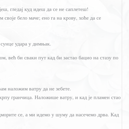
еш, гледај куд идеш да се не саплетеш!
своје бело маче; ено га на крову, хоће да се
 сунце удара у димњак.
ом, већ би сваки пут кад би застао бацио на стазу по
:
вам наложим ватру да не зебете.
рпу гранчица. Наложише ватру, и кад је пламен стао
дморите се, а ми идемо у шуму да насечемо дрва. Кад