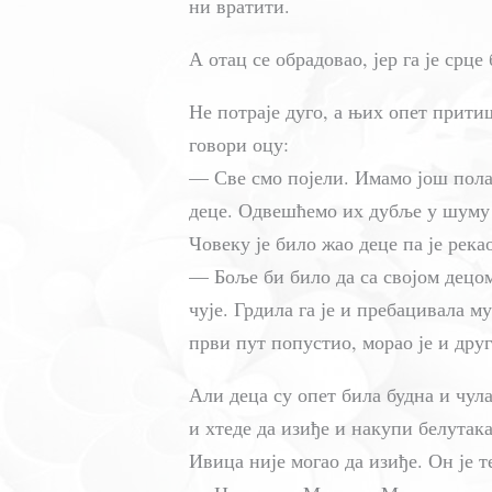
ни вратити.
А отац се обрадовао, јер га је срце
Не потраје дуго, а њих опет прити
говори оцу:
— Све смо појели. Имамо још пола 
деце. Одвешћемо их дубље у шуму д
Човеку је било жао деце па је река
— Боље би било да са својом децо
чује. Грдила га је и пребацивала му
први пут попустио, морао је и друг
Али деца су опет била будна и чул
и хтеде да изиђе и накупи белутака
Ивица није могао да изиђе. Он је т