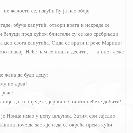
е жалости се, извући ћу ја нас обоје.
таде, обуче капутић, отвори врата и искраде се
 и белуци пред кућом блистали су се као сребрњаци.
а џеп свога капутића. Онда се врати и рече Марици:
епо спавај. Неће нам се ништа десити, — и опет леже
де жена да буди децу:
му по дрва!
 рече:
раније да га поједете, јер више ништа нећете добити!
 је Ивица имао у џепу шљунак. Затим сви заједно
Ивица поче да застаје и да се окреће према кући.