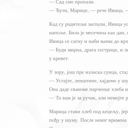
— Сад смо пропали.
— Ћути, Марице, — рече Ивица, — н
Кад су родитељи заспали, Ивица ус
напоље. Била је месечина као дан,
Ивица се сагну и наби њима до врх
— Буди мирна, драга сестрице, и л
у кревет.
У зору, још пре изласка сунца, ста
— Устајте, ленштине, хајдемо у шу
Она даде свакоме парченце хлеба и
— То вам је за ручак, али немојте 
Марица стави хлеб под кецељу, јер
пођу у шуму. После неког времена 