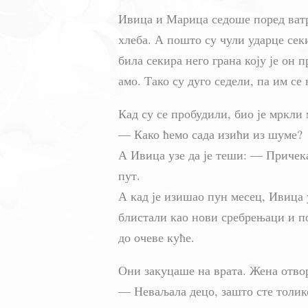
Ивица и Марица седоше поред ватре
хлеба. А пошто су чули ударце секи
била секира него грана коју је он п
амо. Тако су дуго седели, па им се
Кад су се пробудили, био је мркли 
— Како ћемо сада изићи из шуме?
А Ивица узе да је теши: — Причека
пут.
А кад је изишао пун месец, Ивица у
блистали као нови сребрењаци и по
до очеве куће.
Они закуцаше на врата. Жена отвор
— Неваљала децо, зашто сте толик