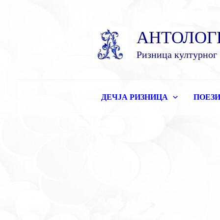
Пређи
на
АНТОЛОГ
садржај
Ризница културног 
ДЕЧЈА РИЗНИЦА
ПОЕЗИ