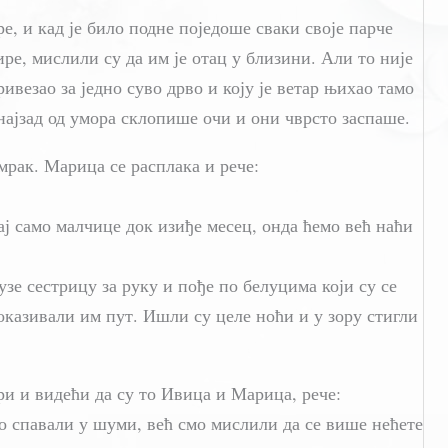
, и кад је било подне поједоше сваки своје парче
ре, мислили су да им је отац у близини. Али то није
ривезао за једно суво дрво и коју је ветар њихао тамо
 најзад од умора склопише очи и они чврсто заспаше.
мрак. Марица се расплака и рече:
ј само малчице док изиђе месец, онда ћемо већ наћи
зе сестрицу за руку и пође по белуцима који су се
казивали им пут. Ишли су целе ноћи и у зору стигли
и и видећи да су то Ивица и Марица, рече:
о спавали у шуми, већ смо мислили да се више нећете