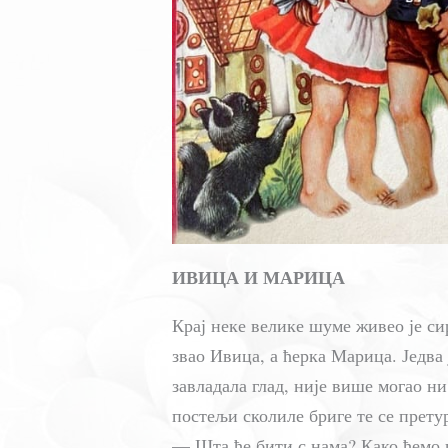
ИВИЦА И МАРИЦА
Крај неке велике шуме живео је си
звао Ивица, а ћерка Марица. Једва ј
завладала глад, није више могао ни 
постељи сколиле бриге те се претур
— Шта ће бити с нама? Како ћемо 