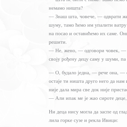
немамо ништа?
— Знаш шта, човече, — одврати же
шуму, тамо ћемо им упалити ватру 
на посао и оставићемо их саме. Они
решити.
— Не, жено, — одговори човек, — 
своју рођену децу саму у шуми, па
— О, будало једна, — рече она, — 
остаје ти ништа друго него да нам
није дала мира све док није приста
— Али ипак ме је жао сироте деце,
Ни деца нису могла да заспе од гла
лила горке сузе и рекла Ивици: