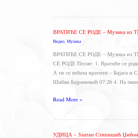
БОГДАН
–
Најлепше
ВРАТИЋЕ СЕ РОДЕ – Музика из ТВ
песме
Видео
,
Музика
ВРАТИЋЕ СЕ РОДЕ – Музика из ТВ
СЕ РОДЕ Песме: 1. Вратиће се роде
А ти се нећеш вратити – Бајага и 
Шабан Бајрамовић 07:26 4. На ови
ВРАТИЋЕ
Read More »
СЕ
РОДЕ
–
УДИЦА – Златан Стипишић Џибо
Музика