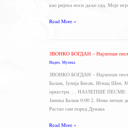
као ријека носи даље сад. Моје игр
Арсен
Read More »
Дедић
–
НЕ
ЗВОНКО БОГДАН – Најлепше пес
ПЛАЧИ
Видео
,
Музика
ЗВОНКО БОГДАН – Најлепше песме 
Балаж, Јулија Бисак, Игнац Шен,
оркестри. . . НАЈЛЕПШЕ ПЕСМЕ: 1.
Јаника Балаж 0:00 2. Нема лепше де
Растао сам поред Дунава
ЗВОНКО
Read More »