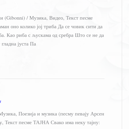
(Gibonni) / Музика, Видео, Текст песме
ман оно колико јој триба Да се човик сити да
ба. Као риба с љускама од сребра Што се не да
гладна јуста Па
т
зика, Поезија и музика (песму певају Арсен
у, Текст песме ТАЈНА Свако има неку тајну: