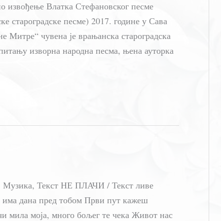
но извођење Влатка Стефановског песме
е староградске песме) 2017. године у Сава
не Митре“ чувена је врањанска староградска
у питању изворна народна песма, њена ауторка
 Музика, Текст НЕ ПЛАЧИ / Текст ливе
а, има дана пред тобом Први пут кажеш
ачи мила моја, много бољег те чека Живот нас