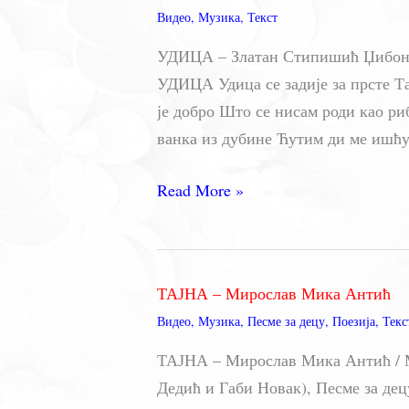
Видео
,
Музика
,
Текст
из
ТВ
УДИЦА – Златан Стипишић Џибони 
серије
УДИЦА Удица се задије за прсте Та
је добро Што се нисам роди као ри
ванка из дубине Ћутим ди ме ишћу 
УДИЦА
Read More »
–
Златан
Стипишић
ТАЈНА – Мирослав Мика Антић
Џибони
Видео
,
Музика
,
Песме за децу
,
Поезија
,
Текс
ТАЈНА – Мирослав Мика Антић / Му
Дедић и Габи Новак), Песме за дец