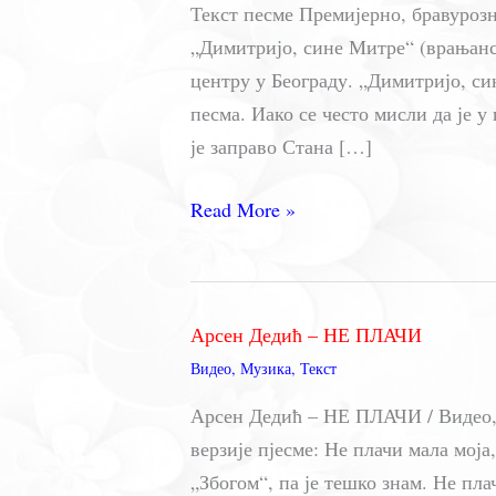
Текст песме Премијерно, бравуроз
„Димитријо, сине Митре“ (врањанск
центру у Београду. „Димитријо, си
песма. Иако се често мисли да је 
је заправо Стана […]
Димитријо,
Read More »
сине
Митре
–
Арсен Дедић – НЕ ПЛАЧИ
Влатко
Видео
,
Музика
,
Текст
Стефановски
Арсен Дедић – НЕ ПЛАЧИ / Видео,
верзије пјесме: Не плачи мала мој
„Збогом“, па је тешко знам. Не пл