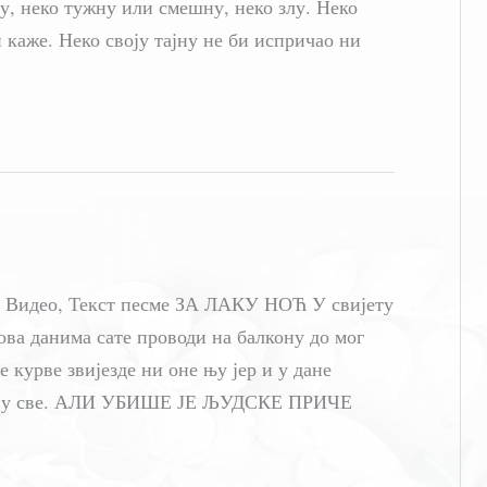
ну, неко тужну или смешну, неко злу. Неко
 каже. Неко своју тајну не би испричао ни
 Видео, Текст песме ЗА ЛАКУ НОЋ У свијету
ова данима сате проводи на балкону до мог
е курве звијезде ни оне њу јер и у дане
мију све. АЛИ УБИШЕ ЈЕ ЉУДСКЕ ПРИЧЕ