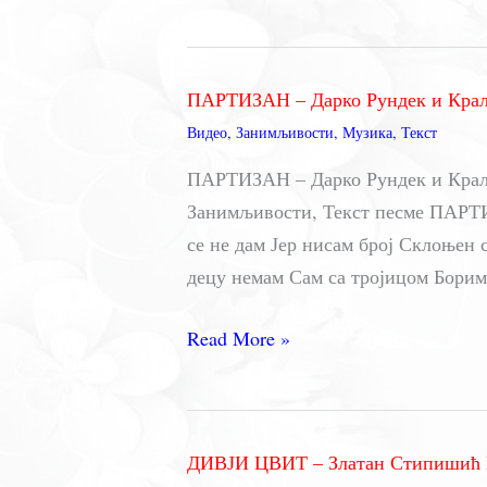
ЛАКУ
НОЋ
–
ПАРТИЗАН – Дарко Рундек и Кра
Перпер
Видео
,
Занимљивости
,
Музика
,
Текст
ПАРТИЗАН – Дарко Рундек и Краљ 
Занимљивости, Текст песме ПАРТИЗ
се не дам Јер нисам број Склоњен 
децу немам Сам са тројицом Борим
ПАРТИЗАН
Read More »
–
Дарко
Рундек
ДИВЈИ ЦВИТ – Златан Стипишић
и