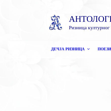
Пређи
на
АНТОЛОГ
садржај
Ризница културног 
ДЕЧЈА РИЗНИЦА
ПОЕЗИ