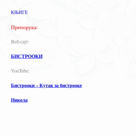
КЊИГЕ
Препорука:
Веб-сајт:
БИСТРООКИ
YouTube:
Бистрооки – Кутак за бистрооке
Никола