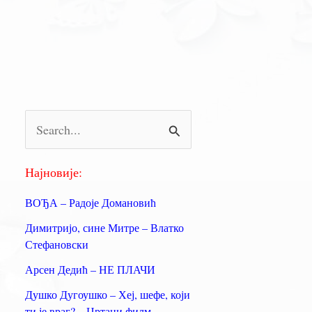
П
р
е
Најновије:
т
ВОЂА – Радоје Домановић
р
Димитријо, сине Митре – Влатко
а
Стефановски
г
Арсен Дедић – НЕ ПЛАЧИ
а
Душко Дугоушко – Хеј, шефе, који
з
ти је враг? – Цртани филм