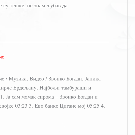
е су тешке, не знам љубав да
ме
/ Музика, Видео / Звонко Богдан, Јаника
 Мирче Ердељану, Најбољи тамбураши и
 Ја сам момак сирома – Звонко Богдан и
војке 03:23 3. Ево банке Цигане мој 05:25 4.