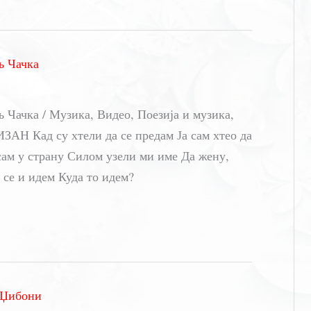
љ Чачка
Чачка / Музика, Видео, Поезија и музика,
АН Кад су хтели да се предам Ја сам хтео да
сам у страну Силом узели ми име Да жену,
 се и идем Куда то идем?
 Џибони