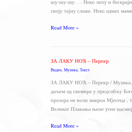
шу-шу-шу. . . Неко лепу и бескрај
своју тајну слаже. Неко одмах мами
ТАЈНА
Read More »
–
Мирослав
Мика
ЗА ЛАКУ НОЋ – Перпер
Антић
Видео
,
Музика
,
Текст
ЗА ЛАКУ НОЋ – Перпер / Музика,
даљем од свемира у предсобљу Бог
прозора не воли макроа Мјесеца , т
Великог Плакања њене усне нас
ЗА
Read More »